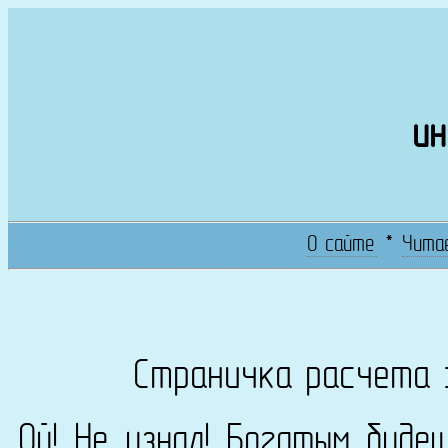
ин
О сайте
*
Чита
Страничка расчета 
Ой! Не узнал! Богатым буде