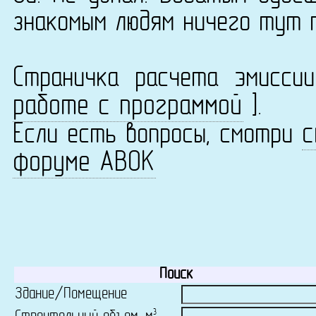
знакомым людям ничего тут 
Страничка расчета эмисс
работе с программой
].
с
Если есть вопросы, смотри
форуме АВОК
Поиск
Здание/Помещение
3