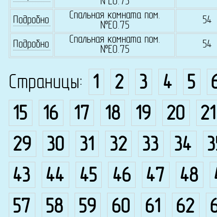
№Е0.75
Спальная комната пом.
Подробно
54
№Е0.75
Спальная комната пом.
Подробно
54
№Е0.75
Страницы:
1
2
3
4
5
15
16
17
18
19
20
21
29
30
31
32
33
34
3
43
44
45
46
47
48
57
58
59
60
61
62