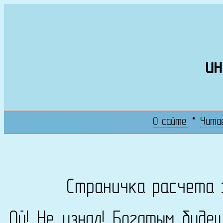
ин
О сайте
*
Чита
Страничка расчета 
Ой! Не узнал! Богатым буде