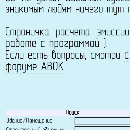
знакомым людям ничего тут 
Страничка расчета эмисс
работе с программой
].
с
Если есть вопросы, смотри
форуме АВОК
Поиск
Здание/Помещение
3