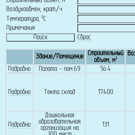
Строительный объем, м
Воздухообмен, крат/ч
0
Температура,
C
Примечания
Сброс
Строительный
Во
Здание/Помещение
3
объем, м
Подробно
Палата - пом.69
56.4
Подробно
Текта склад
17400
Дошкольная
образовательная
Подробно
131
организация на
300 мест