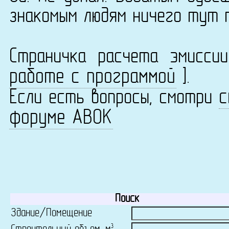
знакомым людям ничего тут 
Страничка расчета эмисс
работе с программой
].
с
Если есть вопросы, смотри
форуме АВОК
Поиск
Здание/Помещение
3