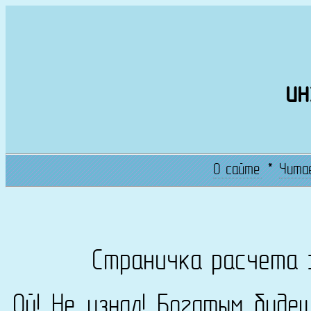
ин
О сайте
*
Чита
Страничка расчета 
Ой! Не узнал! Богатым буде