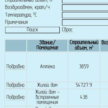
Строительный объем, м
Воздухообмен, крат/ч
0
Температура,
C
Примечания
Сброс
Строительный
Здание/
Воз
3
Помещение
объем, м
Подробно
Аптека
3859
Подробно
Жилой дом
54727.9
Жилой дом -
Подробно
встроенные
438
помещения