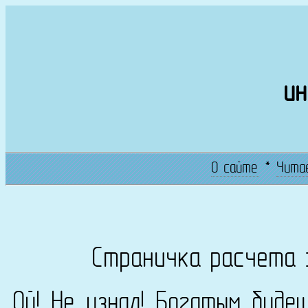
ин
О сайте
*
Чита
Страничка расчета 
Ой! Не узнал! Богатым буде