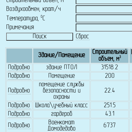
Строительный объем, м
Воздухообмен, крат/ч
0
Температура,
C
Примечания
Сброс
Строительный
Здание/Помещение
3
объем, м
Подробно
здание ПТОЛ
31518.2
Подробно
Помещение
200
помещение службы
Подробно
безопасности и
22.4
охраны
Подробно
Школа\учебный класс
251.5
Подробно
гардероб
43.1
Военкомат
Подробно
6737
Домодедово