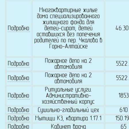
Многоквартирные жилые
дома специализированного
жилищного фонда для
Подробно
детей-сирот, детей
46.30
оставшихся без попечения
родителей по пер. Чкалова в
Горно-Алтайске
Пожарное депо на 2
Подробно
5522.
автомобиля
Пожарное депо на 2
Подробно
5522.
автомобиля
Ритуальные услуги.
Подробно
Административно-
1853
хозяйственный корпус
Подробно
Сушильно-гладильный цех
610
Подробно
Мытищи К3, квартира 1.17.1
150.1
Подробно
Кабинет врача
65