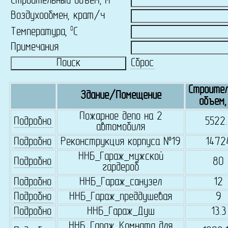
Строительный объем, м
Воздухообмен, крат/ч
0
Температура,
C
Примечания
Сброс
Строите
Здание/Помещение
объем,
Пожарное депо на 2
Подробно
5522.
автомобиля
Подробно
Реконструкция корпуса №19
1472
ННБ_Гараж_мужской
Подробно
80
гардероб
Подробно
ННБ_Гараж_санузел
12
Подробно
ННБ_Гараж_преддушевая
9
Подробно
ННБ_Гараж_Душ
13.3
ННБ_Гараж_Комната для