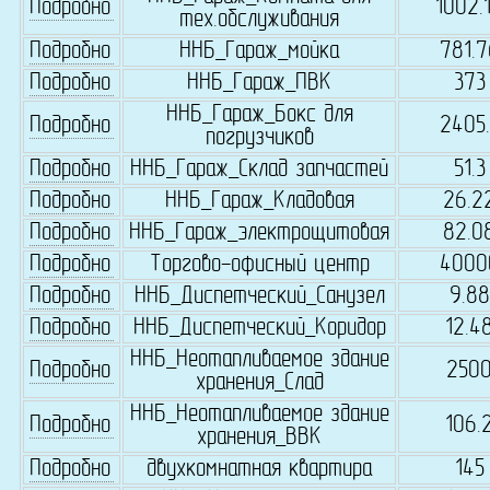
Подробно
1002.
тех.обслуживания
Подробно
ННБ_Гараж_мойка
781.7
Подробно
ННБ_Гараж_ПВК
373
ННБ_Гараж_Бокс для
Подробно
2405.
погрузчиков
Подробно
ННБ_Гараж_Склад запчастей
51.3
Подробно
ННБ_Гараж_Кладовая
26.2
Подробно
ННБ_Гараж_электрощитовая
82.0
Подробно
Торгово-офисный центр
4000
Подробно
ННБ_Диспетческий_Санузел
9.88
Подробно
ННБ_Диспетческий_Коридор
12.4
ННБ_Неотапливаемое здание
Подробно
250
хранения_Слад
ННБ_Неотапливаемое здание
Подробно
106.
хранения_ВВК
Подробно
двухкомнатная квартира
145