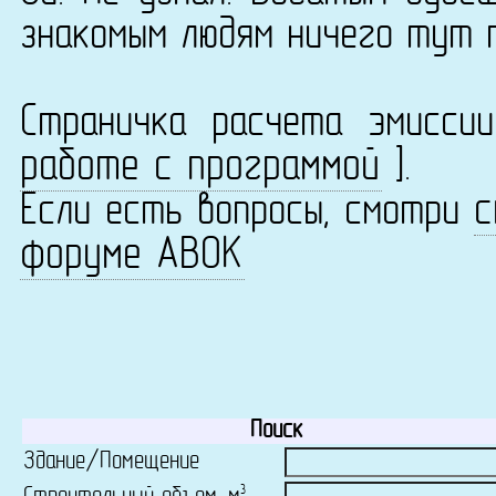
знакомым людям ничего тут 
Страничка расчета эмисс
работе с программой
].
с
Если есть вопросы, смотри
форуме АВОК
Поиск
Здание/Помещение
3