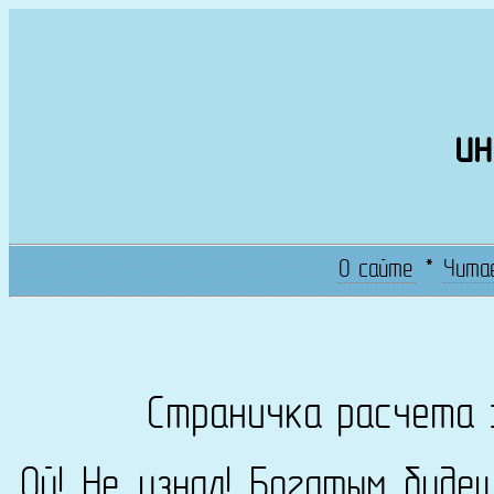
ин
О сайте
*
Чита
Страничка расчета 
Ой! Не узнал! Богатым буде