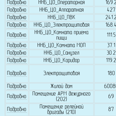
Подробно
ННБ_ЦО_Операторная
169.
Подробно
ННБ_ЦО_Аппаратная
427
Подробно
ННБ_ЦО_ПВК
241.
Подробно
ННБ_ЦО_Электрощитовая
168.
ННБ_ЦО_Комната приема
Подробно
111.5
пищи
Подробно
ННБ_ЦО_Комната МОП
37.1
Подробно
ННБ_ЦО_Санузел
30.2
Подробно
ННБ_ЦО_Коридор
119.
Подробно
Электрощитовая
180
Подробно
Жилой дом
6008
Помещение АРМ дежурного
Подробно
69
(202)
Помещение релейной
Подробно
87
бригады (210)