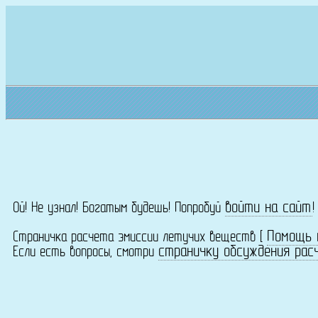
войти на сайт
Ой! Не узнал! Богатым будешь! Попробуй
Помощь 
Страничка расчета эмиссии летучих веществ [
страничку обсуждения рас
Если есть вопросы, смотри