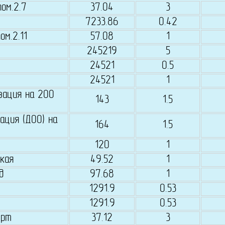
пом.2.7
37.04
3
7233.86
0.42
ом.2.11
57.08
1
245219
5
24521
0.5
24521
1
зация на 200
143
1.5
ация (ДОО) на
164
1.5
120
1
кая
49.52
1
д
97.68
1
1291.9
0.53
1291.9
0.53
мрт
37.12
3