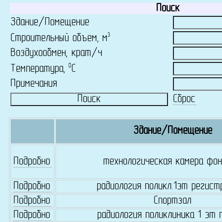
Поиск
Здание/Помещение
3
Строительный объем, м
Воздухообмен, крат/ч
0
Температура,
C
Примечания
Сброс
Здание/Помещение
Подробно
технологическая камера фо
Подробно
радиология поликл.1эт регист
Подробно
Спортзал
Подробно
радиология поликлиника 1 эт 