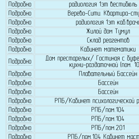
Подробно
радиология 1эт вестибюль 
Подробно
Верево-Сити. Квартира-ст
Подробно
радиология 1эт каб.врач
Подробно
Жилой дом Тумул
Подробно
Склад реагентов
Подробно
Кабинет математики
Дом престарелых/ Гостиная с буфе
Подробно
кухни-раздаточной (пом. 10
Подробно
Плавательный Бассейн
Подробно
Бассейн
Подробно
Бассейн
Подробно
РПБ/Кабинет психологической р
Подробно
РПБ/пом.104
Подробно
РПБ/пом.104
Подробно
РПБ/пом.201
Подробно
РПБ/пом.104 Кабинет мас