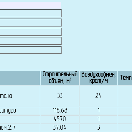
Строительный
Воздухообмен,
Темп
3
крат/ч
объем, м
нтана
33
24
ратура
118.68
1
4570
1
пом.2.7
37.04
3