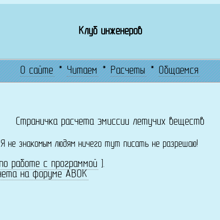
Клуб инженеров
О сайте
*
Читаем
*
Расчеты
*
Общаемся
Страничка расчета эмиссии летучих веществ
! Я не знакомым людям ничего тут писать не разрешаю!
по работе с программой
].
чета на форуме АВОК