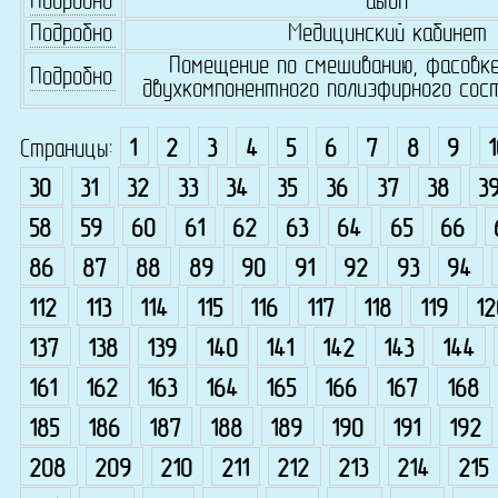
Подробно
аывп
Подробно
Медицинский кабинет
Помещение по смешиванию, фасовке
Подробно
двухкомпонентного полиэфирного сос
Страницы:
1
2
3
4
5
6
7
8
9
30
31
32
33
34
35
36
37
38
3
58
59
60
61
62
63
64
65
66
86
87
88
89
90
91
92
93
94
112
113
114
115
116
117
118
119
12
137
138
139
140
141
142
143
144
161
162
163
164
165
166
167
168
185
186
187
188
189
190
191
192
208
209
210
211
212
213
214
215