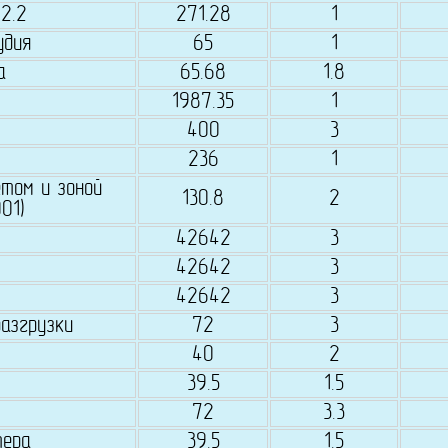
2.2
271.28
1
удия
65
1
а
65.68
1.8
1987.35
1
400
3
236
1
том и зоной
130.8
2
01)
42642
3
42642
3
42642
3
азгрузки
72
3
40
2
39.5
1.5
72
3.3
тера
39.5
1.5