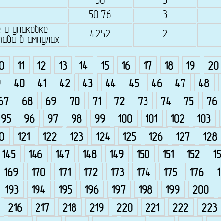
50
5
50.76
3
 и упаковке
4252
2
тава в ампулах
10
11
12
13
14
15
16
17
18
19
20
9
40
41
42
43
44
45
46
47
48
67
68
69
70
71
72
73
74
75
76
95
96
97
98
99
100
101
102
103
0
121
122
123
124
125
126
127
128
145
146
147
148
149
150
151
152
15
169
170
171
172
173
174
175
176
193
194
195
196
197
198
199
200
216
217
218
219
220
221
222
223