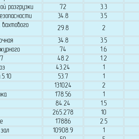
ой разгрузки
72
3.3
езопасности
34.8
3.5
 вахтового
29.8
2
очная
34.8
3.5
журного
74
1.6
.7
48.2
1.2
оз
43.24
1
.5.10
53.7
1
131024
2
ыка
178.56
1
84.24
1.5
265.278
10
е
17886
2.5
 зал
10908.9
1