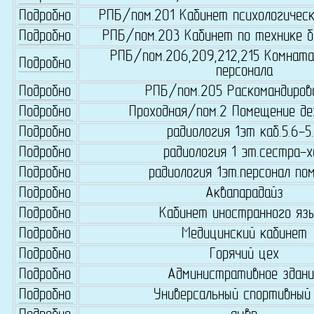
Подробно
РПБ/пом.201 Кабинет психологическ
Подробно
РПБ/пом.203 Кабинет по технике б
РПБ/пом.206,209,212,215 Комната
Подробно
персонала
Подробно
РПБ/пом.205 Раскомандиров
Подробно
Проходная/пом.2 Помещение де
Подробно
радиология 1эт каб.5.6-5
Подробно
радиология 1 эт.сестра-х
Подробно
радиология 1эт.персонал пом
Подробно
Аквапарадайз
Подробно
Кабинет иностранного яз
Подробно
Медицинский кабинет
Подробно
Горячий цех
Подробно
Административное здани
Подробно
Универсальный спортивный