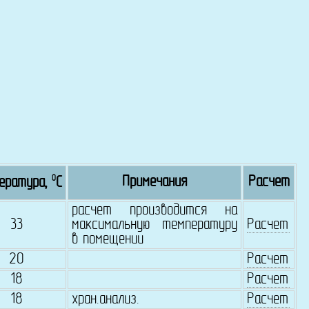
0
Примечания
Расчет
ература,
C
расчет производится на
33
максимальную температуру
Расчет
в помещении
20
Расчет
18
Расчет
18
хран.анализ.
Расчет