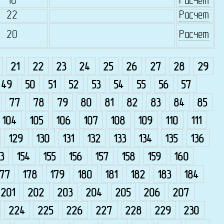
18
Расчет
22
Расчет
20
Расчет
21
22
23
24
25
26
27
28
29
49
50
51
52
53
54
55
56
57
77
78
79
80
81
82
83
84
85
104
105
106
107
108
109
110
111
129
130
131
132
133
134
135
136
3
154
155
156
157
158
159
160
177
178
179
180
181
182
183
184
201
202
203
204
205
206
207
224
225
226
227
228
229
230