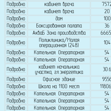
Подробно
кабинет врача
757
Подробно
кабинет врача
20
Подробно
дом
100
Подробно
Боксированная палата
36
Подробно
АкваБ Зона производства
6665
Поликлиника/Малая
Подробно
104
операционная (248)
Подробно
Котельная. Операторная
54
Подробно
Котельная. Операторная
54
кабинет начальника
Подробно
30.
участка, гл.энергетика
Подробно
Офисное здание
955
Подробно
Школа на 1100 мест
1180
Подробно
Котельная. Операторная
54
Подробно
Котельная. Операторная
54
Подробно
Котельная. Операторная
54