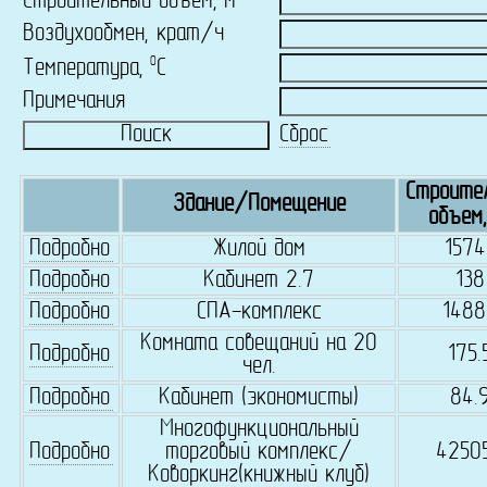
Строительный объем, м
Воздухообмен, крат/ч
0
Температура,
C
Примечания
Сброс
Строите
Здание/Помещение
объем,
Подробно
Жилой дом
1574
Подробно
Кабинет 2.7
138
Подробно
СПА-комплекс
1488
Комната совещаний на 20
Подробно
175.
чел.
Подробно
Кабинет (экономисты)
84.
Многофункциональный
Подробно
торговый комплекс/
4250
Коворкинг(книжный клуб)