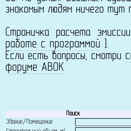
знакомым людям ничего тут 
Страничка расчета эмисс
работе с программой
].
с
Если есть вопросы, смотри
форуме АВОК
Поиск
Здание/Помещение
3