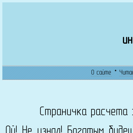
ин
О сайте
*
Чита
Страничка расчета 
Ой! Не узнал! Богатым буде