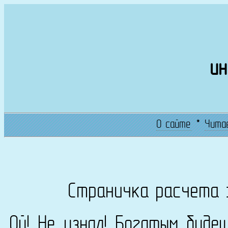
ин
О сайте
*
Чита
Страничка расчета 
Ой! Не узнал! Богатым буде