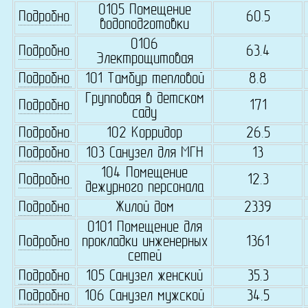
0105 Помещение
Подробно
60.5
водоподготовки
0106
Подробно
63.4
Электрощитовая
Подробно
101 Тамбур тепловой
8.8
Групповая в детском
Подробно
171
саду
Подробно
102 Корридор
26.5
Подробно
103 Санузел для МГН
13
104 Помещение
Подробно
12.3
дежурного персонала
Подробно
Жилой дом
2339
0101 Помещение для
Подробно
прокладки инженерных
1361
сетей
Подробно
105 Санузел женский
35.3
Подробно
106 Санузел мужской
34.5