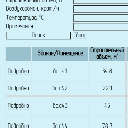
Строительный объем, м
Воздухообмен, крат/ч
0
Температура,
C
Примечания
Сброс
Строительный
Здание/Помещение
3
объем, м
Подробно
бс.c41
34.8
Подробно
бс.c42
22.1
Подробно
бс.c43
45
Подробно
бс.c44
78.7