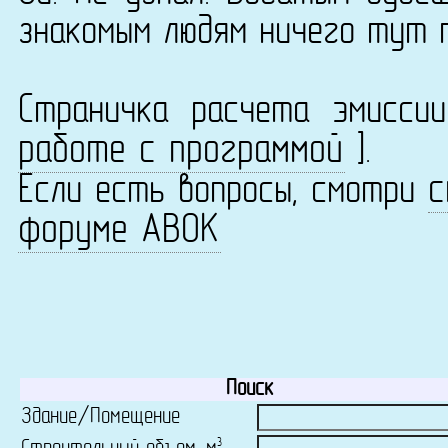
знакомым людям ничего тут 
Страничка расчета эмисс
работе с программой
].
с
Если есть вопросы, смотри
форуме АВОК
Поиск
Здание/Помещение
3