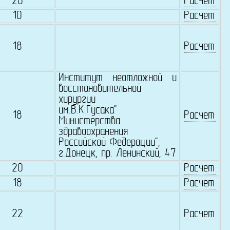
20
Расчет
10
Расчет
18
Расчет
Институт неотложной и
восстановительной
хирургии
им.В.К.Гусака"
18
Расчет
Министерства
здравоохранения
Российской Федерации",
г.Донецк, пр. Ленинский, 47
20
Расчет
18
Расчет
22
Расчет