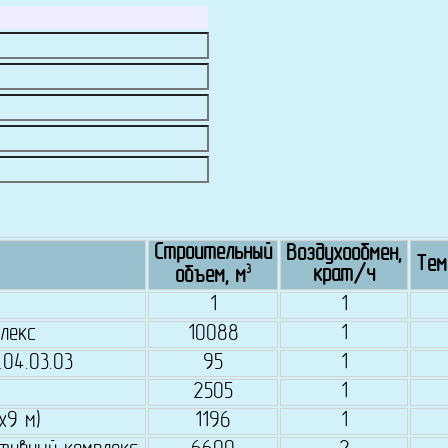
Строительный
Воздухообмен,
Тем
3
крат/ч
объем, м
1
1
лекс
10088
1
.04.03.03
95
1
2505
1
х9 м)
1196
1