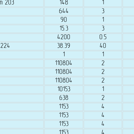
т 203
148
1
644
3
90
1
15.3
3
4200
0.5
 224
38.39
40
1
1
110804
2
110804
2
110804
2
10153
1
638
2
1153
4
1153
4
1153
4
1153
4