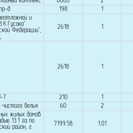
тивный комплекс
6600
2
пр-д
198
1
неотложной и
.К.Гусака"
2618
1
ской Федерации",
,
2618
1
М-Т
210
1
я чистого белья
60
2
ных жилых домов
ью 13.1 га по
7199.58
1.01
кий район, г.