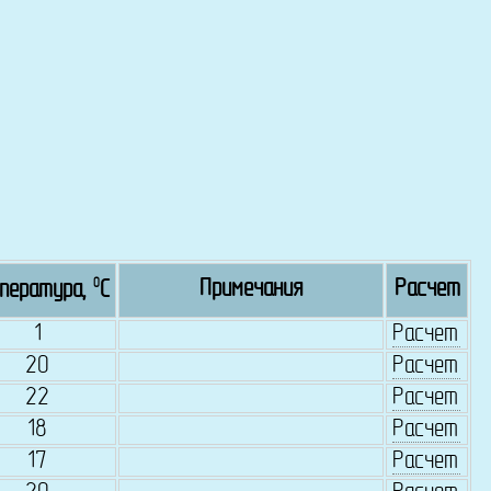
0
Примечания
Расчет
пература,
C
1
Расчет
20
Расчет
22
Расчет
18
Расчет
17
Расчет