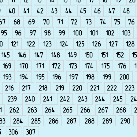
10
11
12
13
14
15
16
17
18
19
20
9
40
41
42
43
44
45
46
47
48
67
68
69
70
71
72
73
74
75
76
95
96
97
98
99
100
101
102
103
0
121
122
123
124
125
126
127
128
145
146
147
148
149
150
151
152
15
169
170
171
172
173
174
175
176
193
194
195
196
197
198
199
200
216
217
218
219
220
221
222
223
239
240
241
242
243
244
245
24
1
262
263
264
265
266
267
268
83
284
285
286
287
288
289
290
5
306
307