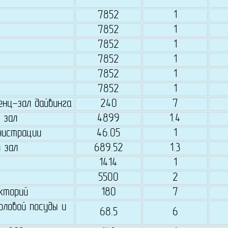
7852
1
7852
1
7852
1
7852
1
7852
1
7852
1
енц-зал дайвинга
240
7
 зал
4899
1.4
нистрации
46.05
1
 зал
689.52
1.3
1414
1
5500
2
екторий
180
7
оловой посуды и
68.5
6