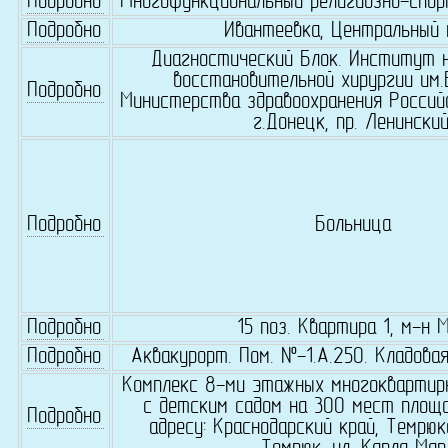
Подробно
Многофункциональный религиозно-спор
Подробно
Ивантеевка, Центральный 
Диагностический Блок. Институт 
восстановительной хирургии им.В
Подробно
Министерства здравоохранения Россий
г.Донецк, пр. Ленинский
Подробно
Больница
Подробно
15 поз. Квартира 1, м-н 
Подробно
Аквакурорт. Пом. №-1.А.250. Кладова
Комплекс 8-ми этажных многоквартир
с детским садом на 300 мест площад
Подробно
адресу: Краснодарский край, Темрюкс