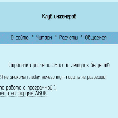
Клуб инженеров
О сайте
*
Читаем
*
Расчеты
*
Общаемся
Страничка расчета эмиссии летучих веществ
! Я не знакомым людям ничего тут писать не разрешаю!
по работе с программой
].
чета на форуме АВОК