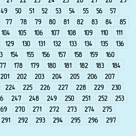
21
22
23
24
25
26
27
28
29
49
50
51
52
53
54
55
56
57
77
78
79
80
81
82
83
84
85
104
105
106
107
108
109
110
111
129
130
131
132
133
134
135
136
3
154
155
156
157
158
159
160
177
178
179
180
181
182
183
184
201
202
203
204
205
206
207
224
225
226
227
228
229
230
6
247
248
249
250
251
252
253
269
270
271
272
273
274
275
291
292
293
294
295
296
297