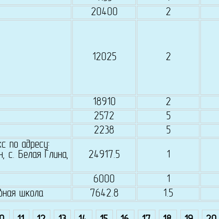
20400
2
12025
2
18910
2
2572
5
2238
5
с по адресу:
, с. Белая Глина,
24917.5
1
6000
1
вная школа
7642.8
1.5