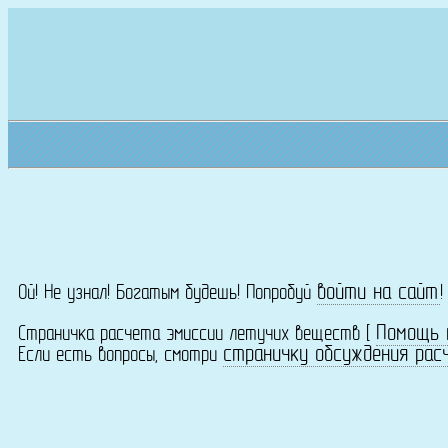
войти на сайт
Ой! Не узнал! Богатым будешь! Попробуй
Помощь 
Страничка расчета эмиссии летучих веществ [
страничку обсуждения рас
Если есть вопросы, смотри