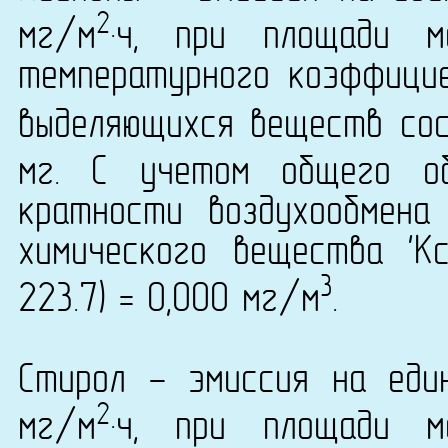
2
мг/м
·ч, при площади 
температурного коэффици
выделяющихся веществ сост
мг. С учетом общего о
кратности воздухообмена
химического вещества 'К
3
223.7) = 0,000 мг/м
.
Стирол - эмиссия на еди
2
мг/м
·ч, при площади 