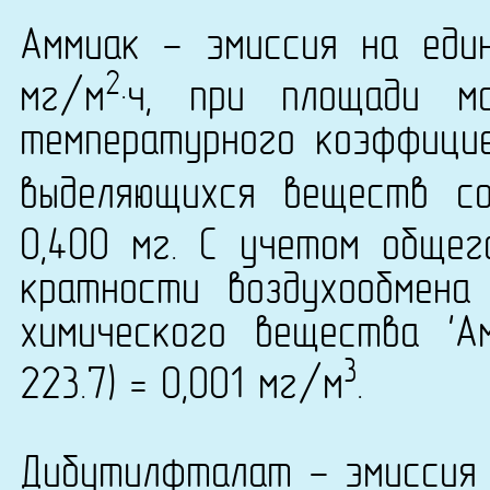
Аммиак - эмиссия на еди
2
мг/м
·ч, при площади м
температурного коэффици
выделяющихся веществ с
0,400 мг. С учетом общег
кратности воздухообмена
химического вещества 'А
3
223.7) = 0,001 мг/м
.
Дибутилфталат - эмиссия 