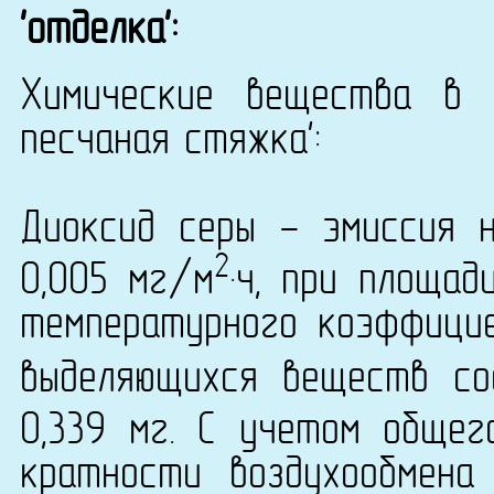
'отделка':
Химические вещества в 
песчаная стяжка':
Диоксид серы - эмиссия 
2
0,005 мг/м
·ч, при площад
температурного коэффици
выделяющихся веществ со
0,339 мг. С учетом общег
кратности воздухообмена