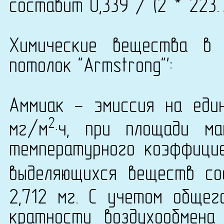
составит 0,339 / (2 * 223.
Химические вещества в 
потолок "Armstrong"':
Аммиак - эмиссия на еди
2
мг/м
·ч, при площади м
температурного коэффици
выделяющихся веществ со
2,712 мг. С учетом общег
кратности воздухообмена