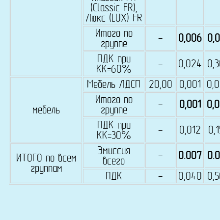
(Classic FR),
Люкс (LUX) FR
Итого по
-
0,006
0,
группе
ПДК при
-
0,024
0,
КК=60%
Мебель ЛДСП
20,00
0,001
0,
Итого по
-
0,001
0,
мебель
группе
ПДК при
-
0,012
0,
КК=30%
Эмиссия
-
0.007
0.
ИТОГО по всем
всего
группам
ПДК
-
0,040
0,