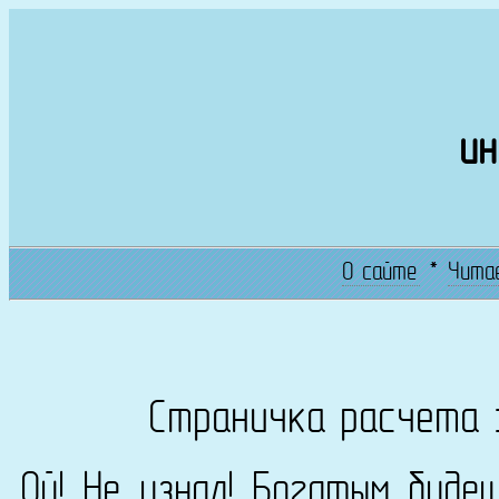
ин
О сайте
*
Чита
Страничка расчета 
Ой! Не узнал! Богатым буде