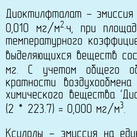
Диоктилфталат - эмиссия 
2
0,010 мг/м
·ч, при площа
температурного коэффици
выделяющихся веществ сост
мг. С учетом общего о
кратности воздухообмена
химического вещества 'Ди
3
(2 * 223.7) = 0,000 мг/м
.
Ксилолы - эмиссия на еди