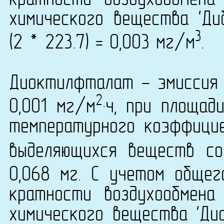
кратности воздухообмена
химического вещества 'Ди
3
(2 * 223.7) = 0,003 мг/м
.
Диоктилфталат - эмиссия 
2
0,001 мг/м
·ч, при площад
температурного коэффици
выделяющихся веществ со
0,068 мг. С учетом общег
кратности воздухообмена
химического вещества 'Ди