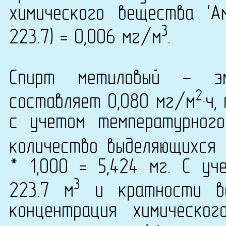
химического вещества 'А
3
223.7) = 0,006 мг/м
.
Спирт метиловый - эм
2
составляет 0,080 мг/м
·ч
с учетом температурног
количество выделяющихся 
* 1,000 = 5,424 мг. С у
3
223.7 м
и кратности во
концентрация химическог