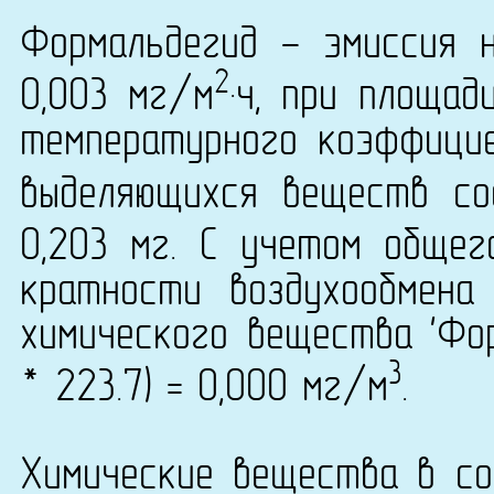
Формальдегид - эмиссия 
2
0,003 мг/м
·ч, при площад
температурного коэффици
выделяющихся веществ со
0,203 мг. С учетом общег
кратности воздухообмена
химического вещества 'Фор
3
* 223.7) = 0,000 мг/м
.
Химические вещества в со