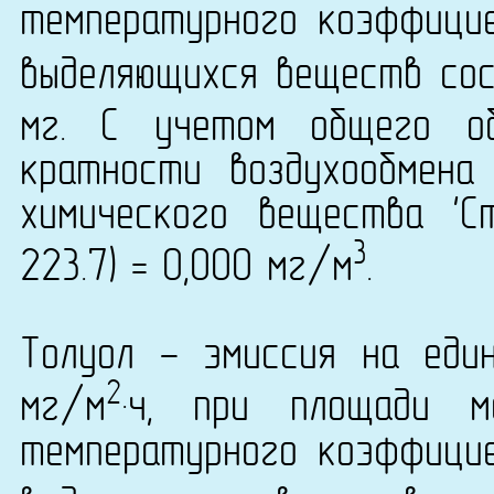
температурного коэффици
выделяющихся веществ сост
мг. С учетом общего о
кратности воздухообмена
химического вещества 'С
3
223.7) = 0,000 мг/м
.
Толуол - эмиссия на еди
2
мг/м
·ч, при площади 
температурного коэффици