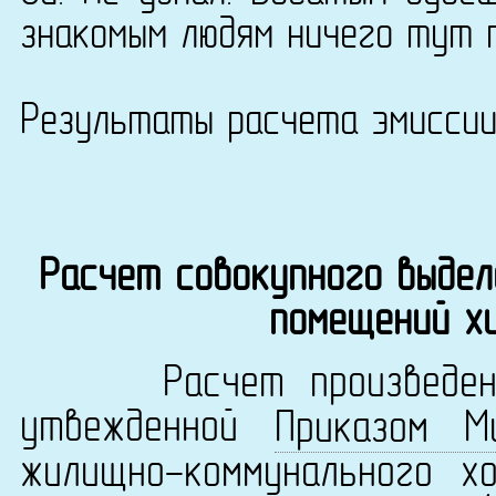
знакомым людям ничего тут 
Результаты расчета эмисси
Расчет совокупного выдел
помещений х
Расчет произведен в 
утвежденной
Приказом М
жилищно-коммунального х