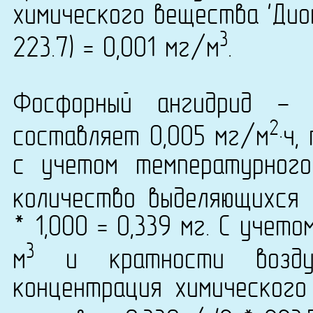
химического вещества 'Дио
3
223.7) = 0,001 мг/м
.
Фосфорный ангидрид - 
2
составляет 0,005 мг/м
·ч,
с учетом температурног
количество выделяющихся 
* 1,000 = 0,339 мг. С учет
3
м
и кратности возду
концентрация химического