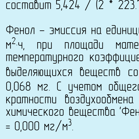
составит 5,424 / (2 * 223.
Фенол - эмиссия на единиц
2
м
·ч, при площади мат
температурного коэффици
выделяющихся веществ со
0,068 мг. С учетом общег
кратности воздухообмена
химического вещества 'Фен
3
= 0,000 мг/м
.