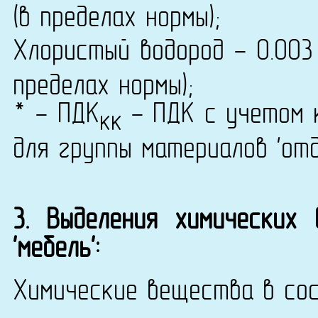
(в пределах нормы);
Хлористый водород - 0.003
пределах нормы);
* - ПДК
- ПДК с учетом к
кк
для группы материалов 'от
3. Выделения химических
'мебель':
Химические вещества в сос