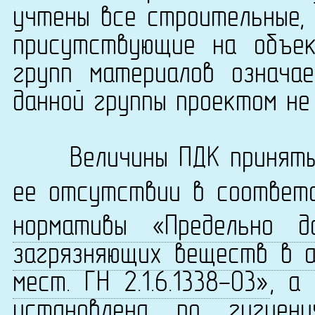
учтены все строительные, 
присутствующие на объек
групп материалов означа
данной группы проектом не
Величины ПДК приняты 
ее отсутствии в соответ
нормативы «Предельно д
загрязняющих веществ в а
мест. ГН 2.1.6.1338-03»
, а
установлена по
гигиен