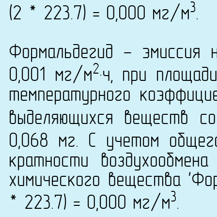
3
(2 * 223.7) = 0,000 мг/м
.
Формальдегид - эмиссия 
2
0,001 мг/м
·ч, при площад
температурного коэффици
выделяющихся веществ со
0,068 мг. С учетом общег
кратности воздухообмена
химического вещества 'Фор
3
* 223.7) = 0,000 мг/м
.