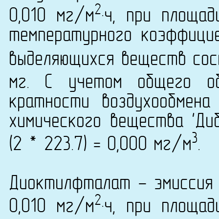
2
0,010 мг/м
·ч, при площа
температурного коэффици
выделяющихся веществ сост
мг. С учетом общего о
кратности воздухообмена
химического вещества 'Ди
3
(2 * 223.7) = 0,000 мг/м
.
Диоктилфталат - эмиссия 
2
0,010 мг/м
·ч, при площа