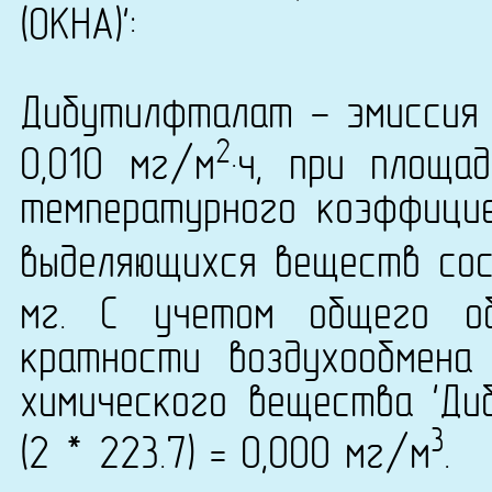
(ОКНА)':
Дибутилфталат - эмиссия 
2
0,010 мг/м
·ч, при площа
температурного коэффици
выделяющихся веществ сост
мг. С учетом общего о
кратности воздухообмена
химического вещества 'Ди
3
(2 * 223.7) = 0,000 мг/м
.