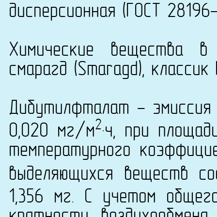
дисперсионная (ГОСТ 28196-8
Химические вещества в 
смарагд (Smaragd), классик F
Дибутилфталат - эмиссия 
2
0,020 мг/м
·ч, при площад
температурного коэффици
выделяющихся веществ со
1,356 мг. С учетом общег