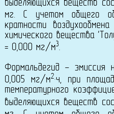
выделяющихся веществ сост
мг. С учетом общего о
кратности воздухообмена
химического вещества 'Толу
3
= 0,000 мг/м
.
Формальдегид - эмиссия 
2
0,005 мг/м
·ч, при площа
температурного коэффици
выделяющихся веществ сост