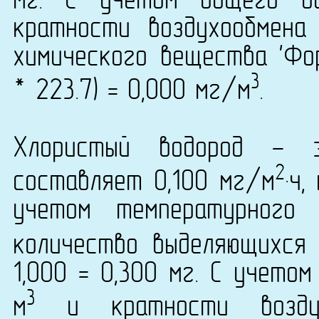
мг. С учетом общего о
кратности воздухообмена
химического вещества 'Фор
3
* 223.7) = 0,000 мг/м
.
Хлористый водород - 
2
составляет 0,100 мг/м
·ч
учетом температурного
количество выделяющихся
1,000 = 0,300 мг. С учето
3
м
и кратности возду