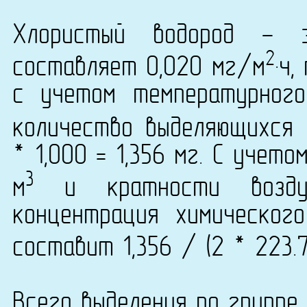
Хлористый водород - 
2
составляет 0,020 мг/м
·ч
с учетом температурног
количество выделяющихся 
* 1,000 = 1,356 мг. С учет
3
м
и кратности возду
концентрация химического
составит 1,356 / (2 * 223.
Всего выделения по группе 