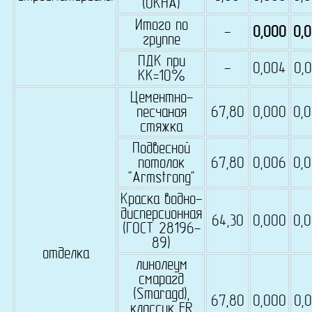
(ОКНА)
Итого по
-
0,000
0,
группе
ПДК при
-
0,004
0,
КК=10%
Цементно-
песчаная
67,80
0,000
0,
стяжка
Подвесной
потолок
67,80
0,006
0,
"Armstrong"
Краска водно-
дисперсионная
64,30
0,000
0,
(ГОСТ 28196-
89)
отделка
линолеум
смарагд
(Smaragd),
67,80
0,000
0,
классик FR