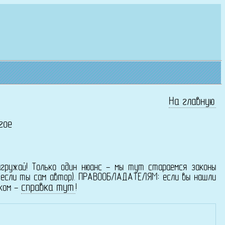
На главную
гое
агружай! Только один нюанс - мы тут стараемся законы
о если ты сам автор). ПРАВООБЛАДАТЕЛЯМ: если вы нашли
справка тут
ском -
!