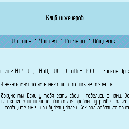
Клуб инженеров
О сайте
*
Читаем
*
Расчеты
*
Общаемся
талог НТД: СП, СНиП, ГОСТ, СанПиН, МДС и многое дру
! Я незнакомым людям ничего тут писать не разрешаю!
 документы. Если у тебя есть свои - поделись с нами. З
 или книги защищенные авторским правом (ну разве тольк
мне
а - сообщите
и он будет удален. Как пользоваться пои