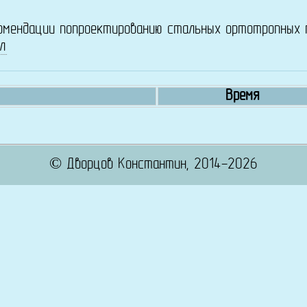
омендации попроектированию стальных ортотропных 
л
Время
© Дворцов Константин, 2014-2026