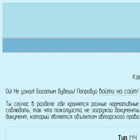
Ка
войти на сайт
Ой! Не узнал! Богатым будешь! Попробуй
Ты сейчас в разделе где хранятся разные нормативные
соблюдать, так что пожалуйста, не загружай документы
документ, который является объектом авторского прав
Тип
МУ