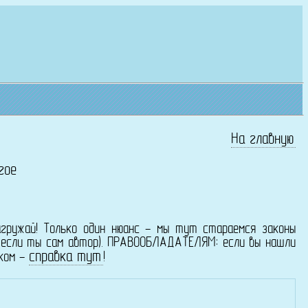
На главную
гое
агружай! Только один нюанс - мы тут стараемся законы
о если ты сам автор). ПРАВООБЛАДАТЕЛЯМ: если вы нашли
справка тут
ском -
!