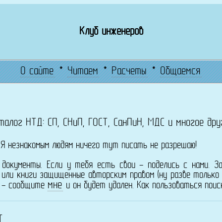
Клуб инженеров
О сайте
*
Читаем
*
Расчеты
*
Общаемся
талог НТД: СП, СНиП, ГОСТ, СанПиН, МДС и многое дру
! Я незнакомым людям ничего тут писать не разрешаю!
 документы. Если у тебя есть свои - поделись с нами. З
 или книги защищенные авторским правом (ну разве тольк
мне
а - сообщите
и он будет удален. Как пользоваться пои
Т