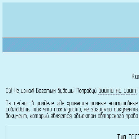
Ка
войти на сайт
Ой! Не узнал! Богатым будешь! Попробуй
Ты сейчас в разделе где хранятся разные нормативные
соблюдать, так что пожалуйста, не загружай документы
документ, который является объектом авторского прав
Тип
ГОС