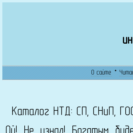
ин
О сайте
*
Чита
Каталог НТД: СП, СНиП, ГО
Ой! Не узнал! Богатым буд