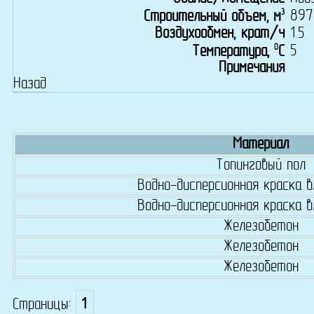
3
897
Строительный объем, м
Воздухообмен, крат/ч
1.5
0
5
Температура,
C
Примечания
Назад
Материал
Топинговый пол
Водно-дисперсионная краска 
Водно-дисперсионная краска 
Железобетон
Железобетон
Железобетон
Страницы:
1