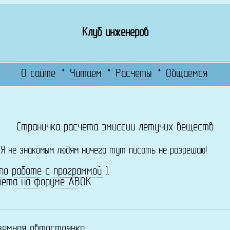
Клуб инженеров
О сайте
*
Читаем
*
Расчеты
*
Общаемся
Страничка расчета эмиссии летучих веществ
! Я не знакомым людям ничего тут писать не разрешаю!
по работе с программой
].
чета на форуме АВОК
земная автостоянка