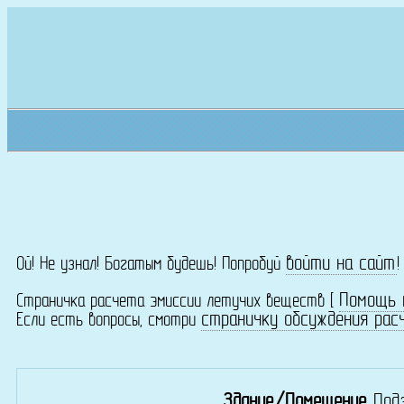
войти на сайт
Ой! Не узнал! Богатым будешь! Попробуй
Помощь 
Страничка расчета эмиссии летучих веществ [
страничку обсуждения рас
Если есть вопросы, смотри
Здание/Помещение
Под