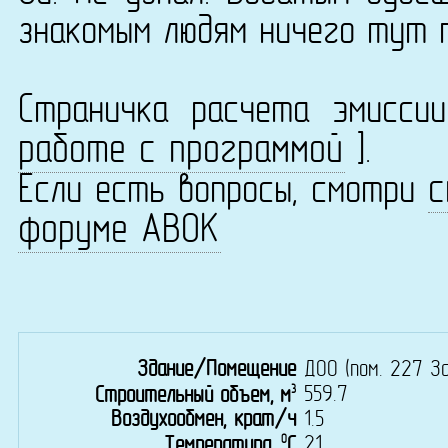
знакомым людям ничего тут 
Страничка расчета эмисс
работе с программой
].
с
Если есть вопросы, смотри
форуме АВОК
Здание/Помещение
ДОО (пом. 227 З
3
559.7
Строительный объем, м
Воздухообмен, крат/ч
1.5
0
21
Температура,
C