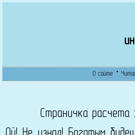
ин
О сайте
*
Чита
Страничка расчета 
Ой! Не узнал! Богатым буде