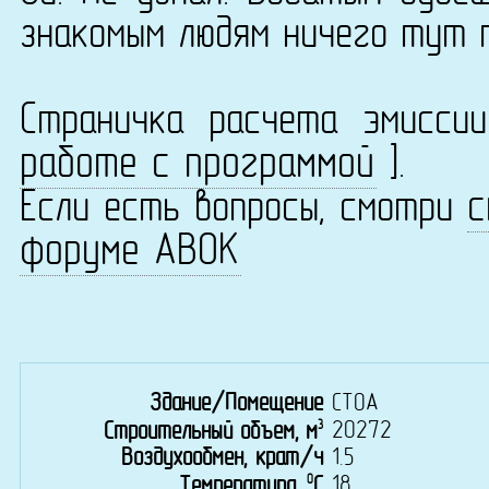
знакомым людям ничего тут 
Страничка расчета эмисс
работе с программой
].
с
Если есть вопросы, смотри
форуме АВОК
Здание/Помещение
СТОА
3
20272
Строительный объем, м
Воздухообмен, крат/ч
1.5
0
18
Температура,
C