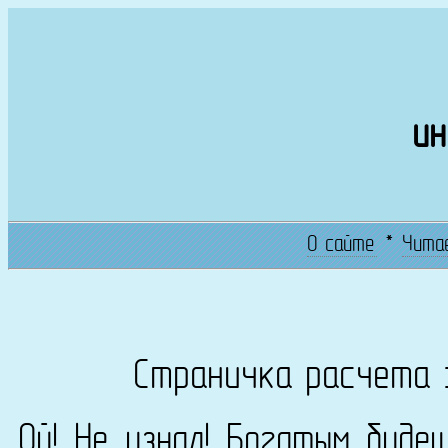
ин
О сайте
*
Чита
Страничка расчета 
Ой! Не узнал! Богатым буде