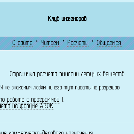
Клуб инженеров
О сайте
*
Читаем
*
Расчеты
*
Общаемся
Страничка расчета эмиссии летучих веществ
! Я не знакомым людям ничего тут писать не разрешаю!
по работе с программой
].
чета на форуме АВОК
ние коммерческо-делового назначения