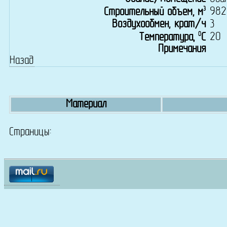
3
982
Строительный объем, м
Воздухообмен, крат/ч
3
0
20
Температура,
C
Примечания
Назад
Материал
Страницы: