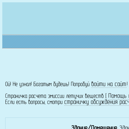
войти на сайт
Ой! Не узнал! Богатым будешь! Попробуй
Помощь 
Страничка расчета эмиссии летучих веществ [
страничку обсуждения рас
Если есть вопросы, смотри
Здание/Помещение
Зда