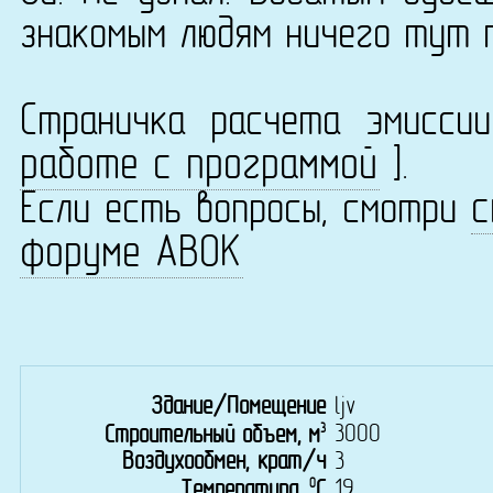
знакомым людям ничего тут 
Страничка расчета эмисс
работе с программой
].
с
Если есть вопросы, смотри
форуме АВОК
Здание/Помещение
ljv
3
3000
Строительный объем, м
Воздухообмен, крат/ч
3
0
19
Температура,
C