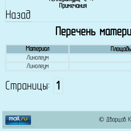
Примечания
Назад
Перечень матери
Материал
Площадь
Линолеум
Линолеум
Страницы:
1
© Дворцов К