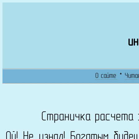
ин
О сайте
*
Чита
Страничка расчета 
Ой! Не узнал! Богатым буде