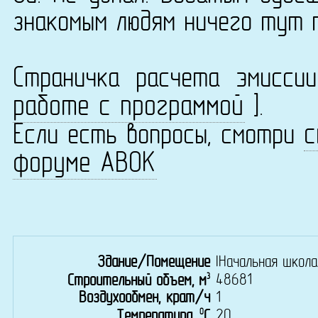
знакомым людям ничего тут 
Страничка расчета эмисс
работе с программой
].
с
Если есть вопросы, смотри
форуме АВОК
Здание/Помещение
IНачальная школ
3
48681
Строительный объем, м
Воздухообмен, крат/ч
1
0
20
Температура,
C