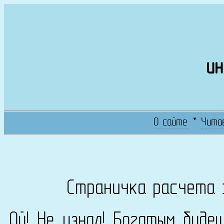
ин
О сайте
*
Чита
Страничка расчета 
Ой! Не узнал! Богатым буде