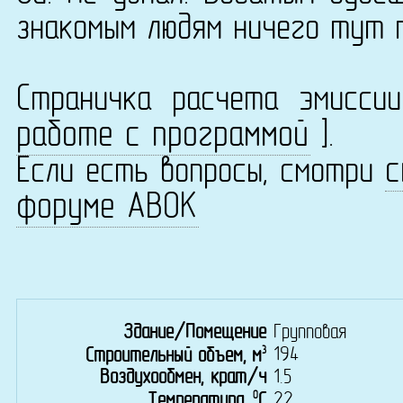
знакомым людям ничего тут 
Страничка расчета эмисс
работе с программой
].
с
Если есть вопросы, смотри
форуме АВОК
Здание/Помещение
Групповая
3
194
Строительный объем, м
Воздухообмен, крат/ч
1.5
0
22
Температура,
C