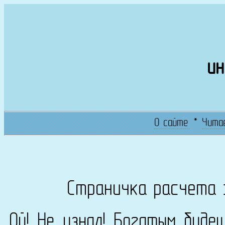
ин
О сайте
*
Чита
Страничка расчета 
Ой! Не узнал! Богатым буде