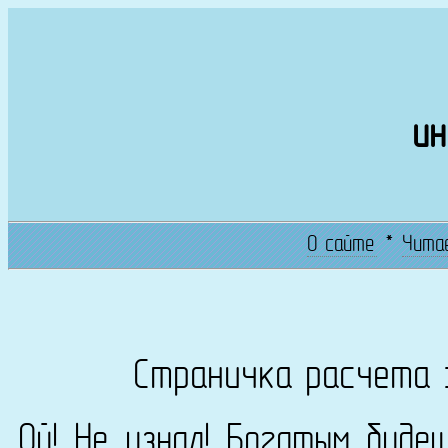
ин
О сайте
*
Чита
Страничка расчета 
Ой! Не узнал! Богатым буде