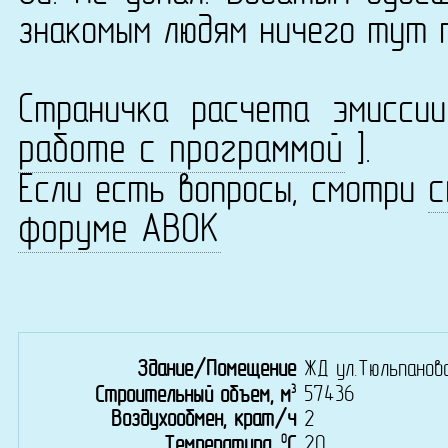
знакомым людям ничего тут 
Страничка расчета эмисс
работе с программой
].
с
Если есть вопросы, смотри
форуме АВОК
Здание/Помещение
ЖД ул.Тюльпанов
3
57436
Строительный объем, м
Воздухообмен, крат/ч
2
0
20
Температура,
C