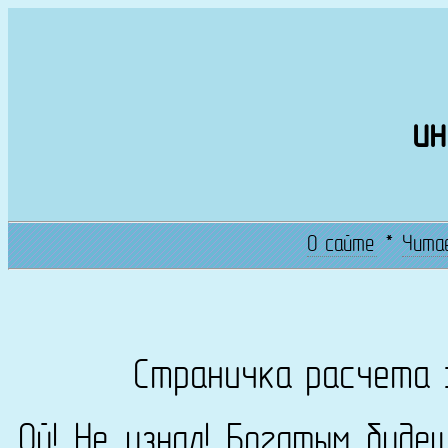
ин
О сайте
*
Чита
Страничка расчета 
Ой! Не узнал! Богатым буде