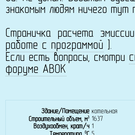
знакомым людям ничего тут 
Страничка расчета эмисс
работе с программой
].
с
Если есть вопросы, смотри
форуме АВОК
Здание/Помещение
котельная
3
1637
Строительный объем, м
Воздухообмен, крат/ч
1
0
5
Температура,
C