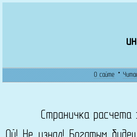
ин
О сайте
*
Чита
Страничка расчета 
Ой! Не узнал! Богатым буде