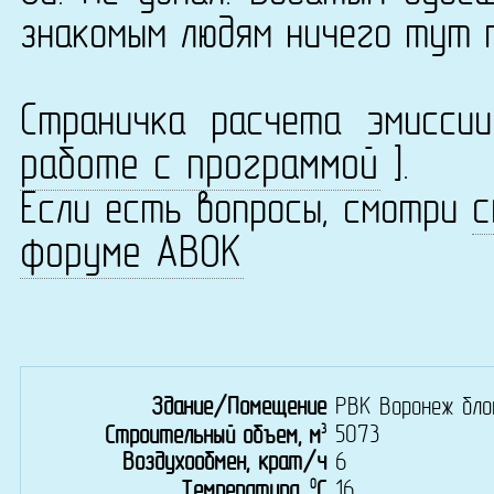
знакомым людям ничего тут 
Страничка расчета эмисс
работе с программой
].
с
Если есть вопросы, смотри
форуме АВОК
Здание/Помещение
РВК Воронеж бло
3
5073
Строительный объем, м
Воздухообмен, крат/ч
6
0
16
Температура,
C