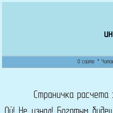
ин
О сайте
*
Чита
Страничка расчета 
Ой! Не узнал! Богатым буде