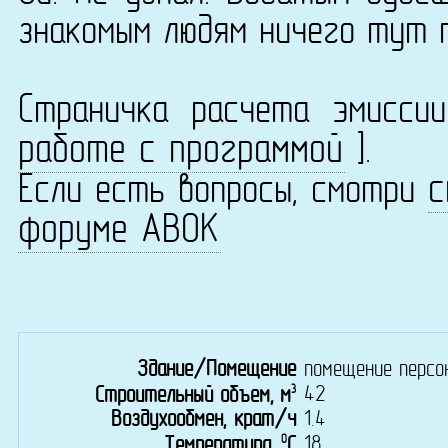
знакомым людям ничего тут 
Страничка расчета эмисс
работе с программой
].
с
Если есть вопросы, смотри
форуме АВОК
Здание/Помещение
помещение персо
3
42
Строительный объем, м
Воздухообмен, крат/ч
1.4
0
18
Температура,
C