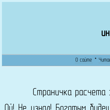
ин
О сайте
*
Чита
Страничка расчета 
Ой! Не узнал! Богатым буде