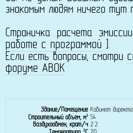
знакомым людям ничего тут 
Страничка расчета эмисс
работе с программой
].
с
Если есть вопросы, смотри
форуме АВОК
Здание/Помещение
Кабинет директо
3
54
Строительный объем, м
Воздухообмен, крат/ч
2.2
0
20
Температура,
C