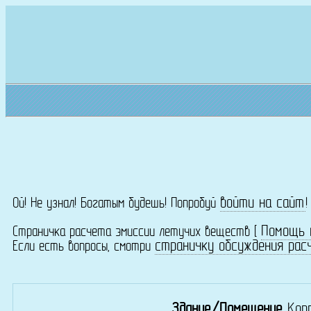
войти на сайт
Ой! Не узнал! Богатым будешь! Попробуй
Помощь 
Страничка расчета эмиссии летучих веществ [
страничку обсуждения рас
Если есть вопросы, смотри
Здание/Помещение
Кор