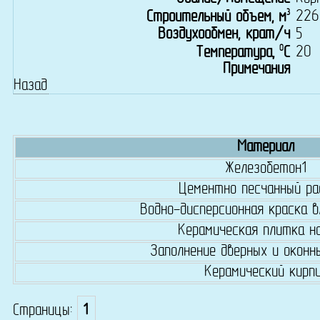
3
226
Строительный объем, м
Воздухообмен, крат/ч
5
0
20
Температура,
C
Примечания
Назад
Материал
Железобетон1
Цементно песчанный ра
Водно-дисперсионная краска 
Керамическая плитка н
Заполнение дверных и оконн
Керамический кирп
Страницы:
1