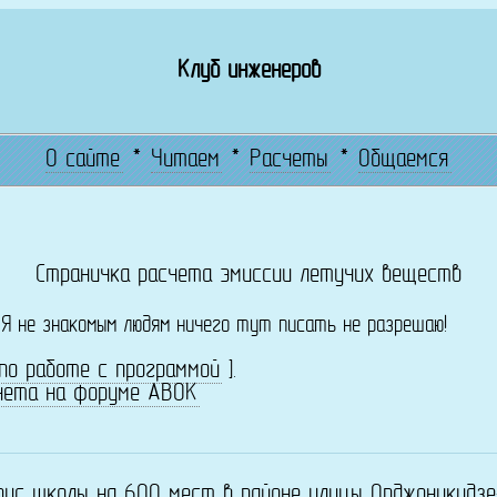
Клуб инженеров
О сайте
*
Читаем
*
Расчеты
*
Общаемся
Страничка расчета эмиссии летучих веществ
! Я не знакомым людям ничего тут писать не разрешаю!
по работе с программой
].
чета на форуме АВОК
пус школы на 600 мест в районе улицы Орджоникидзе-