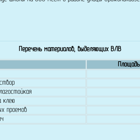
Перечень материалов, выделяющих ВЛВ
Площадь
створ
влагостойкая
а клею
ых проемов
ич