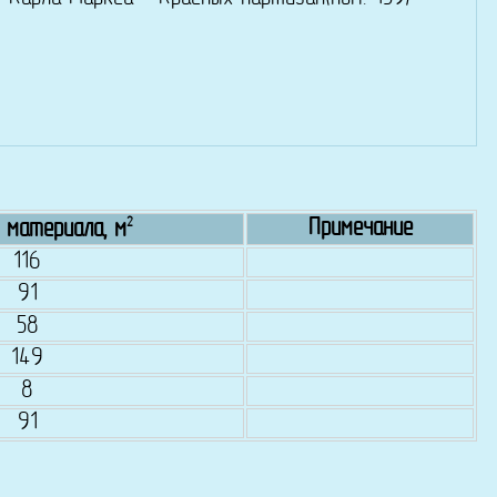
2
Примечание
 материала, м
116
91
58
149
8
91