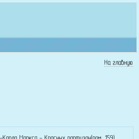
На главную
Карла Маркса - Красных партизан(пом. 159)