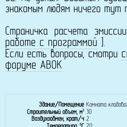
знакомым людям ничего тут 
Страничка расчета эмисс
работе с программой
].
с
Если есть вопросы, смотри
форуме АВОК
Здание/Помещение
Комната кладово
3
30
Строительный объем, м
Воздухообмен, крат/ч
2
0
20
Температура,
C