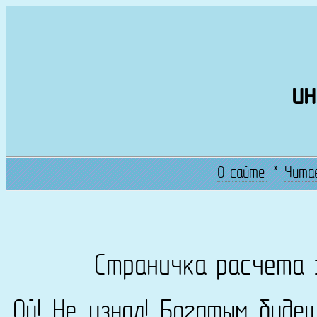
ин
О сайте
*
Чита
Страничка расчета 
Ой! Не узнал! Богатым буде