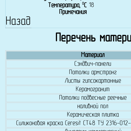
0
18
Температура,
C
Примечания
Назад
Перечень матери
Материал
Сэндвич-панели
Потолки армстронг
Листы гипсокартонные
Керамогранит
Потолки подвесные реечные
наливной пол
Керамическая плитка
Силиконовая краска Ceresit CT48 ТУ 2316-01