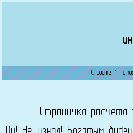
ин
О сайте
*
Чита
Страничка расчета 
Ой! Не узнал! Богатым буде