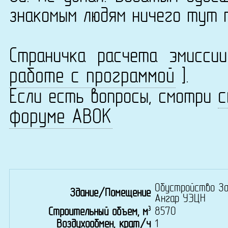
знакомым людям ничего тут 
Страничка расчета эмисс
работе с программой
].
с
Если есть вопросы, смотри
форуме АВОК
Обустройство За
Здание/Помещение
Ангар УЭЦН
3
8570
Строительный объем, м
Воздухообмен, крат/ч
1