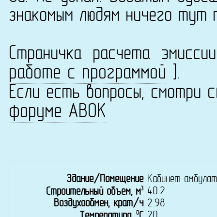
знакомым людям ничего тут 
Страничка расчета эмисс
работе с программой
].
с
Если есть вопросы, смотри
форуме АВОК
Здание/Помещение
Кабинет амбулат
3
40.2
Строительный объем, м
Воздухообмен, крат/ч
2.98
0
20
Температура,
C