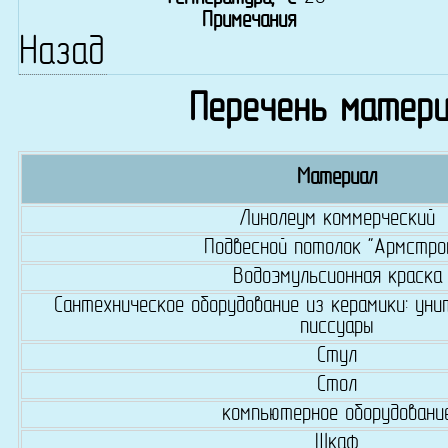
Примечания
Назад
Перечень матери
Материал
Линолеум коммерческий
Подвесной потолок "Армстро
Водоэмульсионная краска
Сантехническое оборудование из керамики: унит
писсуары
Стул
Стол
компьютерное оборудовани
Шкаф