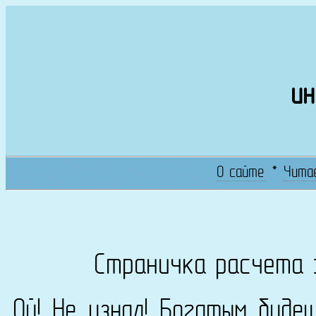
ин
О сайте
*
Чита
Страничка расчета 
Ой! Не узнал! Богатым буде