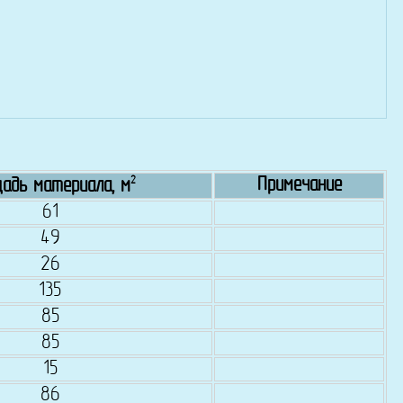
2
Примечание
адь материала, м
61
49
26
135
85
85
15
86