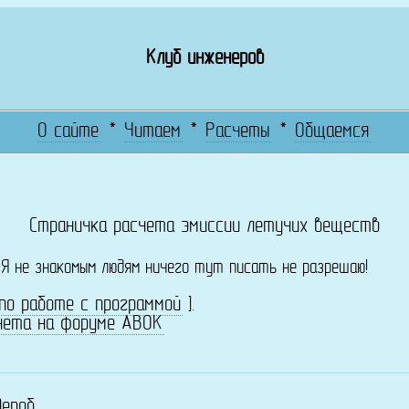
Клуб инженеров
О сайте
*
Читаем
*
Расчеты
*
Общаемся
Страничка расчета эмиссии летучих веществ
! Я не знакомым людям ничего тут писать не разрешаю!
по работе с программой
].
чета на форуме АВОК
дероб