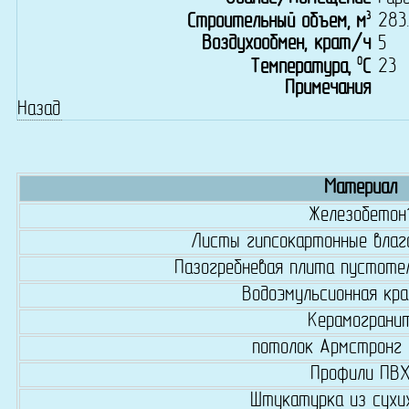
3
283
Строительный объем, м
Воздухообмен, крат/ч
5
0
23
Температура,
C
Примечания
Назад
Материал
Железобетон
Листы гипсокартонные влаг
Пазогребневая плита пустотел
Водоэмульсионная кра
Керамограни
потолок Армстронг 
Профили ПВ
Штукатурка из сухи