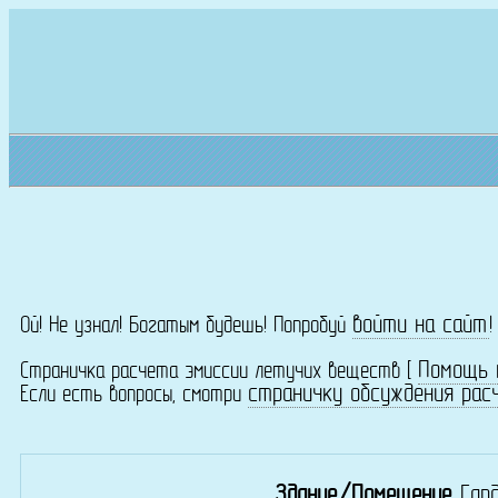
войти на сайт
Ой! Не узнал! Богатым будешь! Попробуй
Помощь 
Страничка расчета эмиссии летучих веществ [
страничку обсуждения рас
Если есть вопросы, смотри
Здание/Помещение
Гар