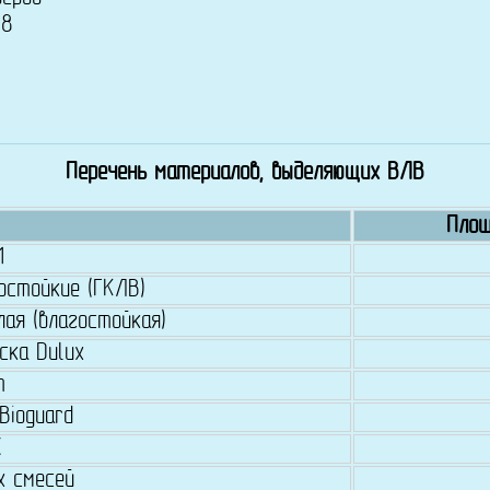
.8
Перечень материалов, выделяющих ВЛВ
Площ
1
остойкие (ГКЛВ)
ая (влагостойкая)
ска Dulux
т
Bioguard
Х
х смесей