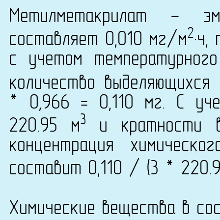
Метилметакрилат - эм
2
составляет 0,010 мг/м
·ч,
с учетом температурног
количество выделяющихся 
* 0,966 = 0,110 мг. С у
3
220.95 м
и кратности в
концентрация химическог
составит 0,110 / (3 * 220.
Химические вещества в сос