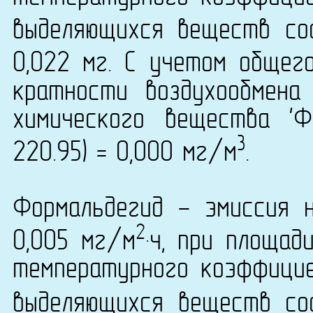
выделяющихся веществ сос
0,022 мг. С учетом общег
кратности воздухообмена
химического вещества '
3
220.95) = 0,000 мг/м
.
Формальдегид - эмиссия 
2
0,005 мг/м
·ч, при площад
температурного коэффици
выделяющихся веществ сос