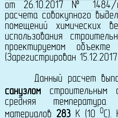
от 26.10.2017 № 1484/
расчета совокупного выдел
помещений химических в
использования строитель
проектируемом объекте 
(Зарегистрирован 15.12.201
Данный расчет выполн
санузлом
строительным 
средняя температура 
0
материалов
283
K (10
C).