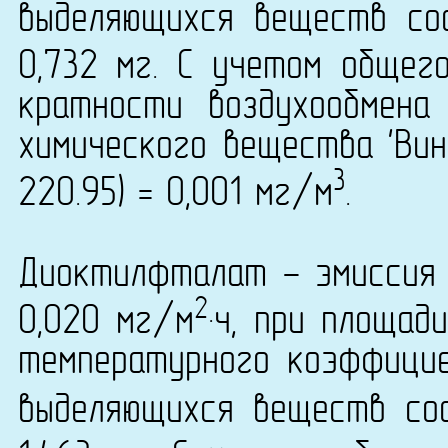
выделяющихся веществ сос
0,732 мг. С учетом общег
кратности воздухообмена
химического вещества 'Вин
3
220.95) = 0,001 мг/м
.
Диоктилфталат - эмиссия 
2
0,020 мг/м
·ч, при площад
температурного коэффици
выделяющихся веществ сос