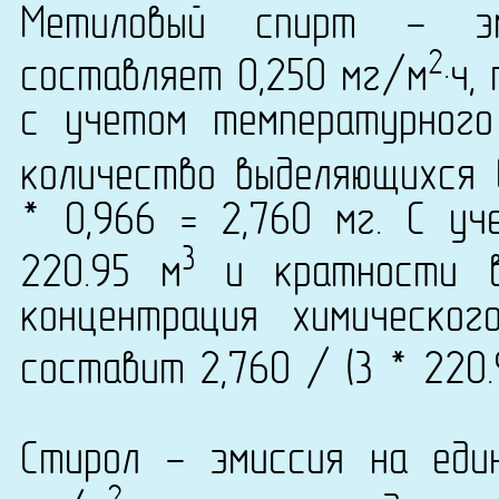
Метиловый спирт - эм
2
составляет 0,250 мг/м
·ч,
с учетом температурног
количество выделяющихся 
* 0,966 = 2,760 мг. С у
3
220.95 м
и кратности в
концентрация химическог
составит 2,760 / (3 * 220.
Стирол - эмиссия на еди