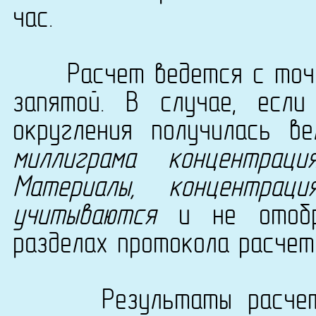
час.
Расчет ведется с точно
запятой. В случае, есл
округления получилась в
миллиграма концентрац
Материалы, концентра
учитываются
и не отобра
разделах протокола расчет
Результаты расчета с