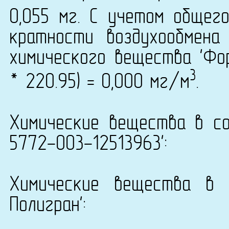
0,055 мг. С учетом общег
кратности воздухообмена
химического вещества 'Фор
3
* 220.95) = 0,000 мг/м
.
Химические вещества в со
5772-003-12513963':
Химические вещества в 
Полигран':