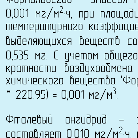
Формальдегид - эмиссия 
2
0,001 мг/м
·ч, при площа
температурного коэффици
выделяющихся веществ со
0,535 мг. С учетом общег
кратности воздухообмена
химического вещества 'Фор
3
* 220.95) = 0,001 мг/м
.
Фталевый ангидрид - 
2
составляет 0,010 мг/м
·ч