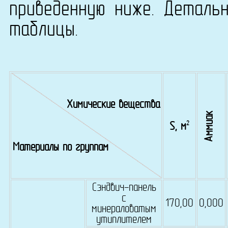
приведенную ниже. Деталь
таблицы.
Химические вещества
Аммиак
2
S, м
Материалы по группам
Сэндвич-панель
с
170,00
0,000
минераловатым
утиплителем