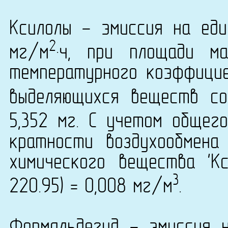
Ксилолы - эмиссия на еди
2
мг/м
·ч, при площади м
температурного коэффици
выделяющихся веществ со
5,352 мг. С учетом общег
кратности воздухообмена
химического вещества 'К
3
220.95) = 0,008 мг/м
.