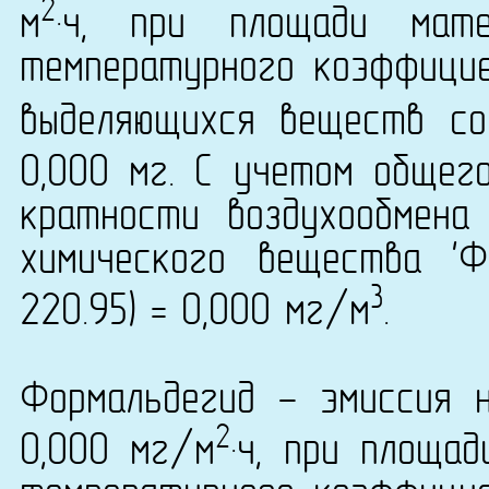
2
м
·ч, при площади мат
температурного коэффици
выделяющихся веществ со
0,000 мг. С учетом общег
кратности воздухообмена
химического вещества '
3
220.95) = 0,000 мг/м
.
Формальдегид - эмиссия 
2
0,000 мг/м
·ч, при площа