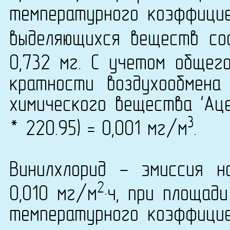
температурного коэффици
выделяющихся веществ сос
0,732 мг. С учетом общег
кратности воздухообмена
химического вещества 'Аце
3
* 220.95) = 0,001 мг/м
.
Винилхлорид - эмиссия н
2
0,010 мг/м
·ч, при площад
температурного коэффици