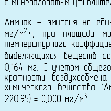
с минераловатым утиплител
Аммиак - эмиссия на еди
2
мг/м
·ч, при площади м
температурного коэффици
выделяющихся веществ со
0,164 мг. С учетом общег
кратности воздухообмена
химического вещества 'А
3
220.95) = 0,000 мг/м
.