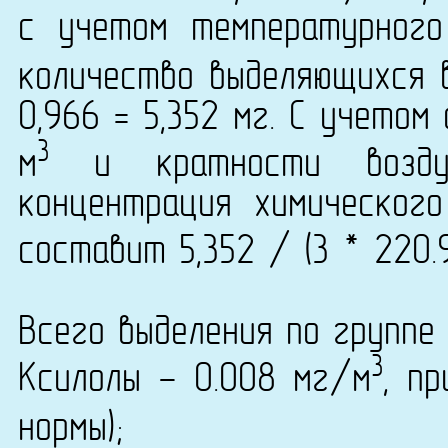
с учетом температурног
количество выделяющихся 
0,966 = 5,352 мг. С учето
3
м
и кратности возду
концентрация химического
составит 5,352 / (3 * 220.
Всего выделения по группе 
3
Ксилолы - 0.008 мг/м
, п
нормы);