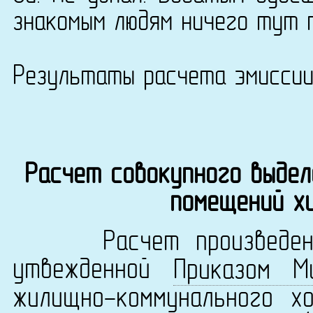
знакомым людям ничего тут 
Результаты расчета эмисси
Расчет совокупного выдел
помещений х
Расчет произведен в 
утвежденной
Приказом М
жилищно-коммунального х