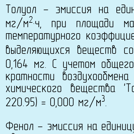
Толуол - эмиссия на еди
2
мг/м
·ч, при площади м
температурного коэффици
выделяющихся веществ со
0,164 мг. С учетом общег
кратности воздухообмена
химического вещества 'Т
3
220.95) = 0,000 мг/м
.
Фенол - эмиссия на единиц