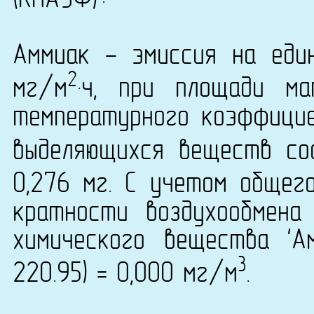
(КНАУФ)':
Аммиак - эмиссия на еди
2
мг/м
·ч, при площади ма
температурного коэффици
выделяющихся веществ сос
0,276 мг. С учетом общег
кратности воздухообмена
химического вещества 'А
3
220.95) = 0,000 мг/м
.