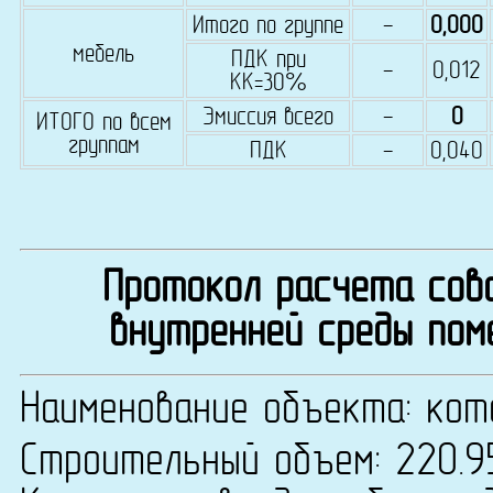
Итого по группе
-
0,000
мебель
ПДК при
-
0,012
КК=30%
Эмиссия всего
-
0
ИТОГО по всем
группам
ПДК
-
0,040
Протокол расчета сово
внутренней среды пом
Наименование объекта: кот
Строительный объем: 220.9