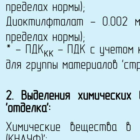
пределах нормы);
Диоктилфталат - 0.002 
пределах нормы);
* - ПДК
- ПДК с учетом к
кк
для группы материалов 'ст
2. Выделения химических
'отделка':
Химические вещества в 