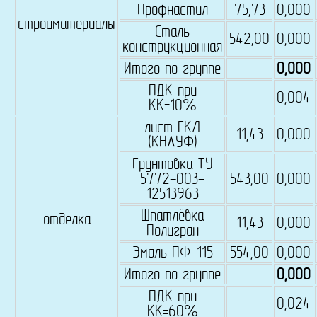
Профнастил
75,73
0,000
стройматериалы
Сталь
542,00
0,000
конструкционная
Итого по группе
-
0,000
ПДК при
-
0,004
КК=10%
лист ГКЛ
11,43
0,000
(КНАУФ)
Грунтовка ТУ
5772-003-
543,00
0,000
12513963
Шпатлёвка
отделка
11,43
0,000
Полигран
Эмаль ПФ-115
554,00
0,000
Итого по группе
-
0,000
ПДК при
-
0,024
КК=60%