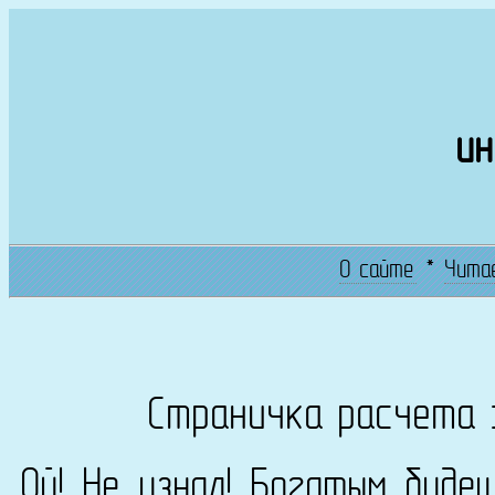
ин
О сайте
*
Чита
Страничка расчета 
Ой! Не узнал! Богатым буде