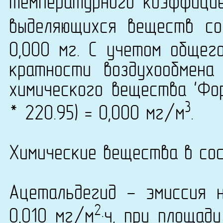
температурного коэффици
выделяющихся веществ со
0,000 мг. С учетом общег
кратности воздухообмена
химического вещества 'Фор
3
* 220.95) = 0,000 мг/м
.
Химические вещества в сос
Ацетальдегид - эмиссия 
2
0,010 мг/м
·ч, при площад