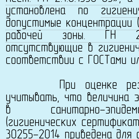
установлена по
гигиен
допустимые концентрации (
рабочей зоны. ГН 2.2.
отсутствующие в гигиенич
соответствии с ГОСТами ил
При оценке результ
учитывать, что величина 
в санитарно-эпидеми
(гигиенических сертификат
30255-2014 приведена для 