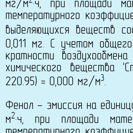
2
мг/м
·ч, при площади ма
температурного коэффици
выделяющихся веществ сос
0,011 мг. С учетом общег
кратности воздухообмена
химического вещества 'С
3
220.95) = 0,000 мг/м
.
Фенол - эмиссия на единиц
2
м
·ч, при площади мате
температурного коэффици