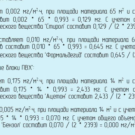
2
2
ет 0,002 мг/м
·ч, при площади материала 65 м
и с
авит 0,002 * 65 * 0,993 = 0,129 мг. С учетом
еского вещества 'Стирол' составит 0,129 / (2 * 23
2
оставляет 0,010 мг/м
·ч, при площади материала 
в составит 0,010 * 65 * 0,993 = 0,645 мг. С учет
еского вещества 'Формальдегид' составит 0,645 / (
е блоки ПВХ':
2
2
ет 0,175 мг/м
·ч, при площади материала 14 м
и с
авит 0,175 * 14 * 0,993 = 2,433 мг. С учетом 
еского вещества 'Ацетон' составит 2,433 / (2 * 23
2
2
 0,005 мг/м
·ч, при площади материала 14 м
и с учет
5 * 14 * 0,993 = 0,070 мг. С учетом общего объем
'Бензол' составит 0,070 / (2 * 2393) = 0,000 мг/м