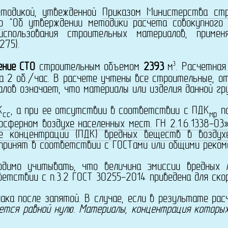
одикой, утвежденной
Приказом Министерства стр
р
"Об утверждении методики расчета совокупного 
спользования строительных материалов, примен
275).
3
ение СТО
строительным объемом
2393
м
. Расчетна
на 2 об./час. В расчете учтены все строительные, 
лов означает, что материалы или изделия данной гр
К
, а при ее отсутствии в соответствии с ПДК
п
сс
мр
сферном воздухе населенных мест. ГН 2.1.6.1338-03
е концентрации (ПДК) вредных веществ в воздухе 
принят в соответствии с ГОСТами или общими реком
 учитывать, что величина эмиссии вредных лет
етствии с п.3.2 ГОСТ 30255-2014 приведена для скор
после запятой. В случае, если в результате расч
ется равной нулю. Материалы, концентрация которы