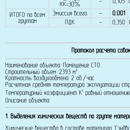
-
0,105
КК=30%
Эмиссия всего
-
0.001
ИТОГО по всем
группам
ПДК
-
0,350
Протокол расчета совок
Наименование объекта: Помещение СТО
3
Строительный объем: 2393 м
Кратность воздухообмена: 2 об./час
Расчетная средняя температура эксплуатации ст
t
Температурный коэффициент K
равный отношению
Описание объекта:
1. Выделения химических веществ по группе матери
Химические вещества в составе материала 'Сэндви