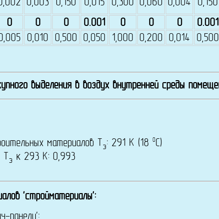
0,002
0,003
0,150
0,015
0,300
0,060
0,004
0,150
0
0
0
0.001
0
0
0
0.001
0,005
0,010
0,500
0,050
1,000
0,200
0,014
0,500
упного выделения в воздух внутренней среды помещ
0
роительных материалов Т
: 291 K (18
C)
э
 T
к 293 К: 0,993
э
алов 'стройматериалы':
ч-панели':