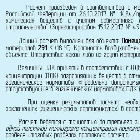
Расчет произведен в соответствии с мет
Российской Федерации от 26.10.2017 № 1484/п
химических веществ с учетом совместного и
строительства" (Зарегистрирован 15.12.2017 № 49
Данный расчет выполнен для объекта:
Помещ
0
материалов
291
K (18
C). Кратность воздухообме
объекте. Отсутствие какой-либо из групп материа
Величины ПДК приняты в соответствии с ПД
концентрации (ПДК) загрязняющих веществ в атмо
гигиенические нормативы «Предельно допустимы
отсутствующие в гигиенических нормативах ПДК 
При оценке результатов расчета необходимо
заключениях (гигиенических сертификатах) в соотв
Расчет ведется с точностью до третьего знака 
одной тысячной миллиграма концентрация принима
разделе итоговых разделах протокола расчета.