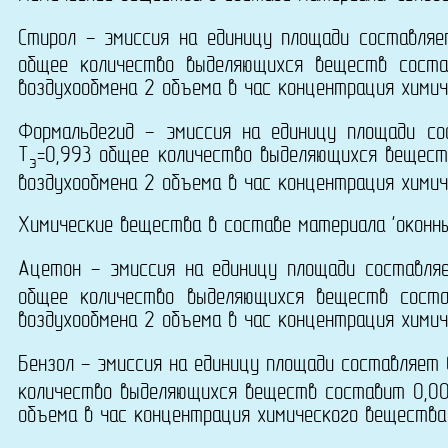
Стирол - эмиссия на единицу площади составля
общее количество выделяющихся веществ сост
воздухообмена 2 объема в час концентрация химич
Формальдегид - эмиссия на единицу площади с
T
=0,993 общее количество выделяющихся вещест
э
воздухообмена 2 объема в час концентрация химич
Химические вещества в составе материала 'оконны
Ацетон - эмиссия на единицу площади составля
общее количество выделяющихся веществ сост
воздухообмена 2 объема в час концентрация химич
Бензол - эмиссия на единицу площади составляет
количество выделяющихся веществ составит 0,00
объема в час концентрация химического вещества 