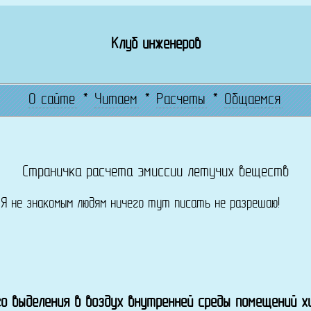
Клуб инженеров
О сайте
*
Читаем
*
Расчеты
*
Общаемся
Страничка расчета эмиссии летучих веществ
! Я не знакомым людям ничего тут писать не разрешаю!
о выделения в воздух внутренней среды помещений 