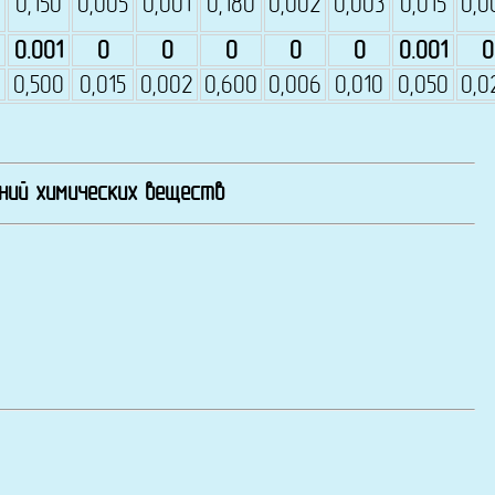
0,150
0,005
0,001
0,180
0,002
0,003
0,015
0,0
0.001
0
0
0
0
0
0.001
0
0,500
0,015
0,002
0,600
0,006
0,010
0,050
0,0
ений химических веществ