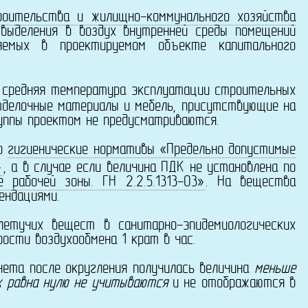
оительства и жилищно-коммунального хозяйства
выделения в воздух внутренней среды помещений
яемых в проектируемом объекте капитального
я средняя температура эксплуатации строительных
отделочные материалы и мебель, присутствующие на
уппы проектом не предусматриваются.
о
гигиенические нормативы «Предельно допустимые
»
, а в случае если величина ПДК не установлена по
рабочей зоны. ГН 2.2.5.1313-03»
. На вещества
ендациями.
учих вещест в санитарно-эпидемиологических
ости воздухообмена 1 крат в час.
ета после округления получилась величина
меньше
х равна нулю не учитываются
и не отображаются в