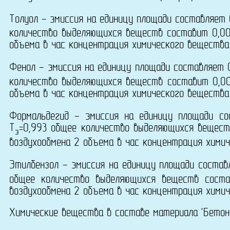
Толуол - эмиссия на единицу площади составляет
количество выделяющихся веществ составит 0,00
объема в час концентрация химического вещества 
Фенол - эмиссия на единицу площади составляет 
количество выделяющихся веществ составит 0,00
объема в час концентрация химического вещества 
Формальдегид - эмиссия на единицу площади с
T
=0,993 общее количество выделяющихся вещест
э
воздухообмена 2 объема в час концентрация химич
Этилбензол - эмиссия на единицу площади соста
общее количество выделяющихся веществ сост
воздухообмена 2 объема в час концентрация химич
Химические вещества в составе материала 'Бетон