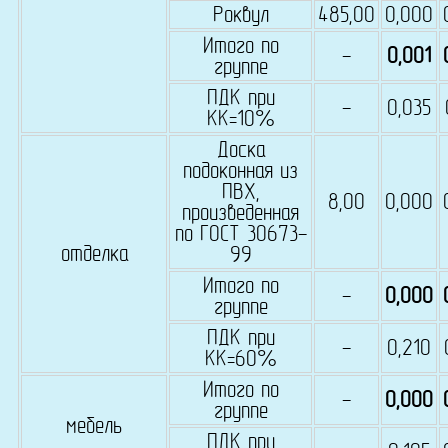
Роквул
485,00
0,000
Итого по
-
0,001
группе
ПДК при
-
0,035
КК=10%
Доска
подоконная из
ПВХ,
8,00
0,000
произведенная
по ГОСТ 30673-
отделка
99
Итого по
-
0,000
группе
ПДК при
-
0,210
КК=60%
Итого по
-
0,000
группе
мебель
ПДК при