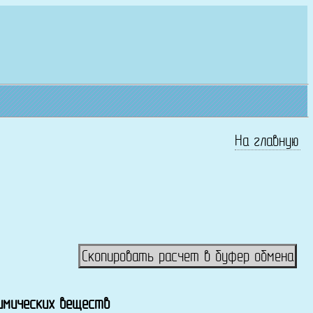
На главную
Скопировать расчет в буфер обмена
химических веществ