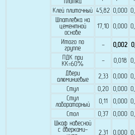
плитка
Клей плиточный
45,82
0,000
0
Шпатлевка на
цементной
17,10
0,000
0
основе
Итого по
-
0,002
0
группе
ПДК при
-
0,018
0
КК=60%
Двери
2,33
0,000
0
алюминиевые
Стул
0,20
0,000
0
Стул
0,11
0,000
0
лабораторный
Стол
0,37
0,000
0
Шкаф навесной
с дверками-
2,31
0,000
0