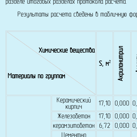
разделе итоговых разделах протокола расчета.
Результаты расчета сведены в табличную форму,
Акрилонитрил
Химические вещества
А
2
S, м
Материалы по группам
Керамический
17,10
0,000
0
кирпич
Железобетон
17,10
0,000
0
керамзитобетон
6,72
0,000
0
Цементно