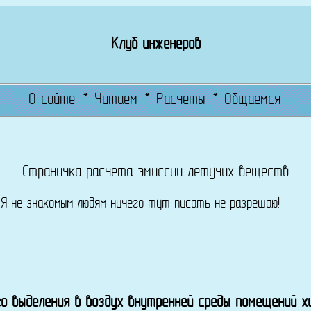
Клуб инженеров
О сайте
*
Читаем
*
Расчеты
*
Общаемся
Страничка расчета эмиссии летучих веществ
! Я не знакомым людям ничего тут писать не разрешаю!
о выделения в воздух внутренней среды помещений 