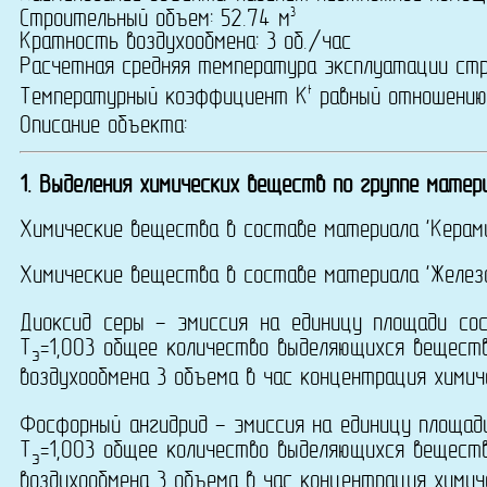
3
Строительный объем: 52.74 м
Кратность воздухообмена: 3 об./час
Расчетная средняя температура эксплуатации ст
t
Температурный коэффициент K
равный отношению
Описание объекта:
1. Выделения химических веществ по группе матери
Химические вещества в составе материала 'Керами
Химические вещества в составе материала 'Железо
Диоксид серы - эмиссия на единицу площади со
T
=1,003 общее количество выделяющихся веществ
э
воздухообмена 3 объема в час концентрация химич
Фосфорный ангидрид - эмиссия на единицу площа
T
=1,003 общее количество выделяющихся веществ
э
воздухообмена 3 объема в час концентрация химич