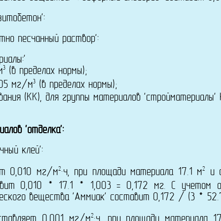
итобетон':
но песчанный раствор':
иалы:'
3
м
(в пределах нормы);
3
005 мг/м
(в пределах нормы);
ния (КК), для группы материалов 'стройматериалы' 
алов 'отделка':
ный клей':
2
2
ет 0,010 мг/м
·ч, при площади материала 17.1 м
и с
вит 0,010 * 17.1 * 1,003 = 0,172 мг. С учетом 
еского вещества 'Аммиак' составит 0,172 / (3 * 52.
2
ставляет 0,001 мг/м
·ч, при площади материала 17