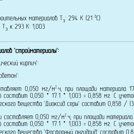
0
роительных материалов Т
: 294 K (21
C)
э
 T
к 293 К: 1,003
э
алов 'стройматериалы':
ческий кирпич':
бетон':
2
ставляет 0,050 мг/м
·ч, при площади материала 17
 составит 0,050 * 17.1 * 1,003 = 0,858 мг. С учет
еского вещества 'Диоксид серы' составит 0,858 / (3
2
ди составляет 0,050 мг/м
·ч, при площади материала 
 составит 0,050 * 17.1 * 1,003 = 0,858 мг. С учет
еского вещества 'Фосфорный ангидрид' составит 0,8