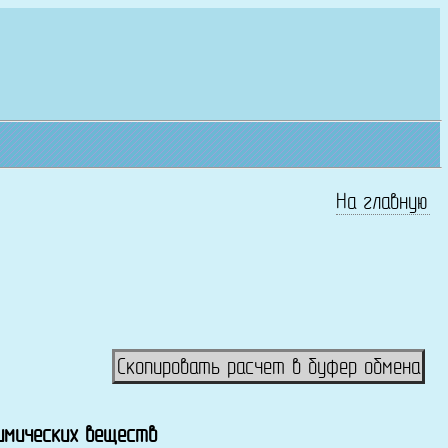
На главную
Скопировать расчет в буфер обмена
химических веществ