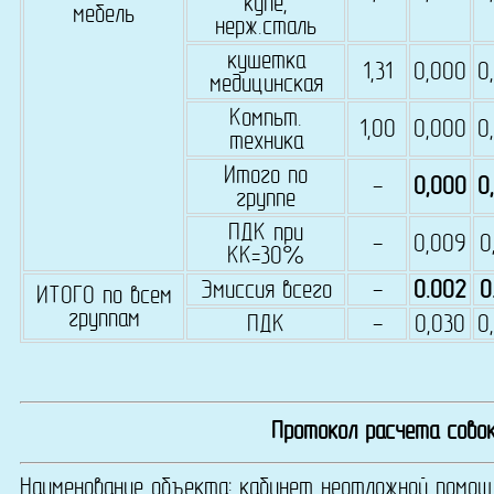
купе,
мебель
нерж.сталь
кушетка
1,31
0,000
0
медицинская
Компьт.
1,00
0,000
0
техника
Итого по
-
0,000
0
группе
ПДК при
-
0,009
0
КК=30%
Эмиссия всего
-
0.002
0
ИТОГО по всем
группам
ПДК
-
0,030
0
Протокол расчета совок
Наименование объекта: кабинет неотложной помощ