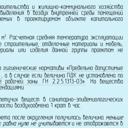
оительства и жилищно-коммунального хозяйства
выделения в воздух внутренней среды помещений
яемых в проектируемом объекте капитального
3
м
. Расчетная средняя температура эксплуатации
се строительные, отделочные материалы и мебель,
риалы или изделия данной группы проектом не
о
гигиенические нормативы «Предельно допустимые
»
, а в случае если величина ПДК не установлена по
рабочей зоны. ГН 2.2.5.1313-03»
. На вещества
ендациями.
учих вещест в санитарно-эпидемиологических
ости воздухообмена 1 крат в час.
ета после округления получилась величина
меньше
х равна нулю не учитываются
и не отображаются в