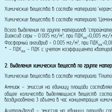
Химические вещества в составе материала 'керамз
Химические вещества в составе материала 'Цемент
Всего выделения по группе материалов 'стройматер
3
Диоксид серы - 0.005 мг/м
, при ПДК
=0,005 мг/
кк
3
Фосфорный ангидрид - 0.005 мг/м
, при ПДК
=0,
кк
* - ПДК
- ПДК с учетом коэффициента квотирова
кк
2. Выделения химических веществ по группе матери
Химические вещества в составе материала 'Плиточ
Аммиак - эмиссия на единицу площади составля
общее количество выделяющихся веществ соста
воздухообмена 3 объема в час концентрация химич
Ацетальдегид - эмиссия на единицу площади со