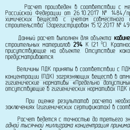
Расчет произведен в соответствии с мет
Российской Федерации от 26.10.2017 № 1484/п
химических веществ с учетом совместного и
строительства" (Зарегистрирован 15.12.2017 № 49
Данный расчет выполнен для объекта:
кабин
0
строительных материалов
294
K (21
C). Кратно
присутствующие на объекте. Отсутствие како
предусматриваются.
Величины ПДК приняты в соответствии с ПД
концентрации (ПДК) загрязняющих веществ в атмо
гигиенические нормативы «Предельно допустимы
отсутствующие в гигиенических нормативах ПДК 
При оценке результатов расчета необходимо
заключениях (гигиенических сертификатах) в соотв
Расчет ведется с точностью до третьего знака 
одной тысячной миллиграма концентрация принима