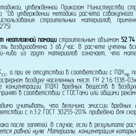
одикой, утвежденной
Приказом Министерства стр
р
"Об утверждении методики расчета совокупного 
спользования строительных материалов, примен
275).
ет неотложной помощи
строительным объемом
52.74
сть воздухообмена 3 об./час. В расчете учтены в
й-либо из групп материалов означает, что мате
К
, а при ее отсутствии в соответствии с ПДК
п
сс
мр
сферном воздухе населенных мест. ГН 2.1.6.1338-03
е концентрации (ПДК) вредных веществ в воздухе 
принят в соответствии с ГОСТами или общими реком
 учитывать, что величина эмиссии вредных лет
етствии с п.3.2 ГОСТ 30255-2014 приведена для скор
после запятой. В случае, если в результате расч
ется равной нулю. Материалы, концентрация которы