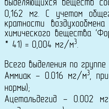
выделяющихся веществ сос
0,162 мг. С учетом общ
кратности воздухообмена
химического вещества 'Фор
3
* 41) = 0,004 мг/м
.
Всего выделения по группе 
3
Аммиак - 0.016 мг/м
, пр
нормы);
Ацетальдегид - 0.002 м