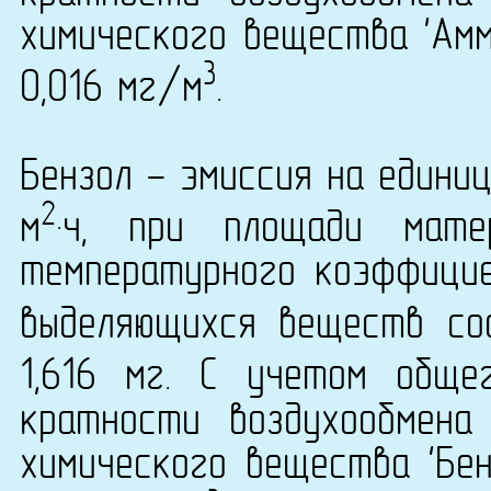
химического вещества 'Амм
3
0,016 мг/м
.
Бензол - эмиссия на едини
2
м
·ч, при площади мате
температурного коэффици
выделяющихся веществ сос
1,616 мг. С учетом общ
кратности воздухообмена
химического вещества 'Бен