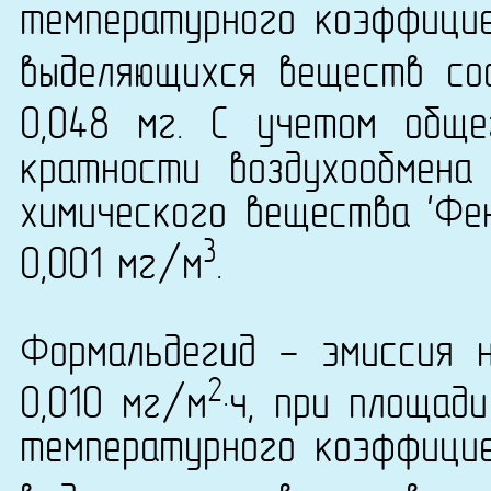
температурного коэффици
выделяющихся веществ сос
0,048 мг. С учетом общ
кратности воздухообмена
химического вещества 'Фен
3
0,001 мг/м
.
Формальдегид - эмиссия 
2
0,010 мг/м
·ч, при площад
температурного коэффици