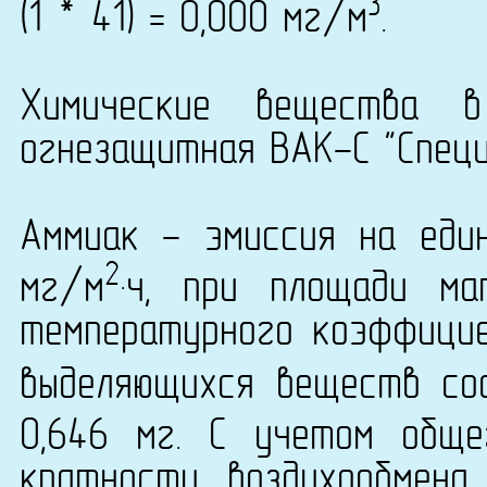
3
(1 * 41) = 0,000 мг/м
.
Химические вещества в
огнезащитная ВАК-С "Специа
Аммиак - эмиссия на еди
2
мг/м
·ч, при площади ма
температурного коэффици
выделяющихся веществ сос
0,646 мг. С учетом общ
кратности воздухообмена