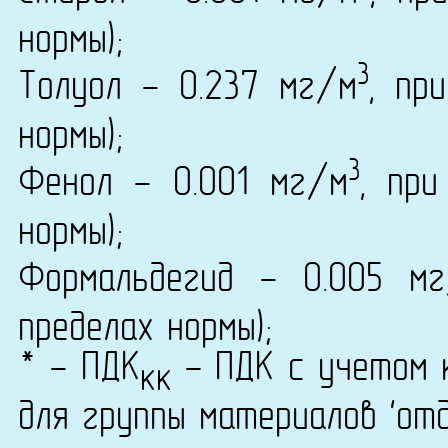
нормы);
3
Толуол - 0.237 мг/м
, пр
нормы);
3
Фенол - 0.001 мг/м
, при
нормы);
Формальдегид - 0.005 м
пределах нормы);
* - ПДК
- ПДК с учетом к
кк
для группы материалов 'от