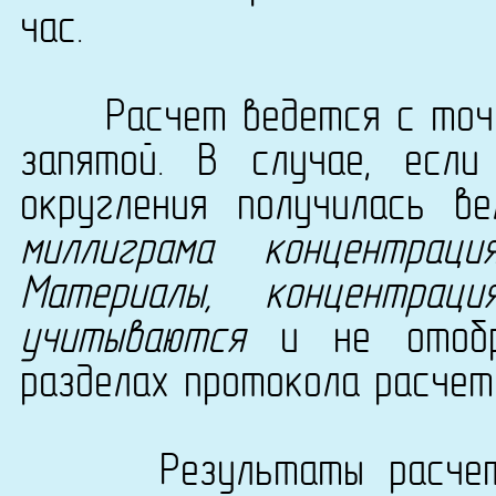
час.
Расчет ведется с точно
запятой. В случае, есл
округления получилась в
миллиграма концентрац
Материалы, концентра
учитываются
и не отобра
разделах протокола расчет
Результаты расчета с