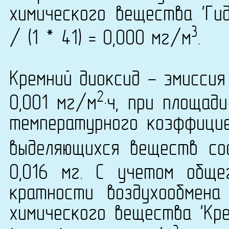
химического вещества 'Гид
3
/ (1 * 41) = 0,000 мг/м
.
Кремний диоксид - эмиссия
2
0,001 мг/м
·ч, при площад
температурного коэффици
выделяющихся веществ сос
0,016 мг. С учетом общ
кратности воздухообмена
химического вещества 'Кре