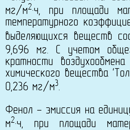
2
мг/м
·ч, при площади ма
температурного коэффици
выделяющихся веществ сос
9,696 мг. С учетом общ
кратности воздухообмена
химического вещества 'Тол
3
0,236 мг/м
.
Фенол - эмиссия на единиц
2
м
·ч, при площади мате