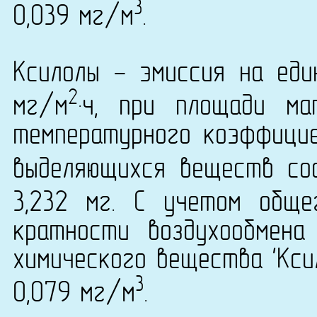
3
0,039 мг/м
.
Ксилолы - эмиссия на еди
2
мг/м
·ч, при площади ма
температурного коэффици
выделяющихся веществ сос
3,232 мг. С учетом общ
кратности воздухообмена
химического вещества 'Ксил
3
0,079 мг/м
.