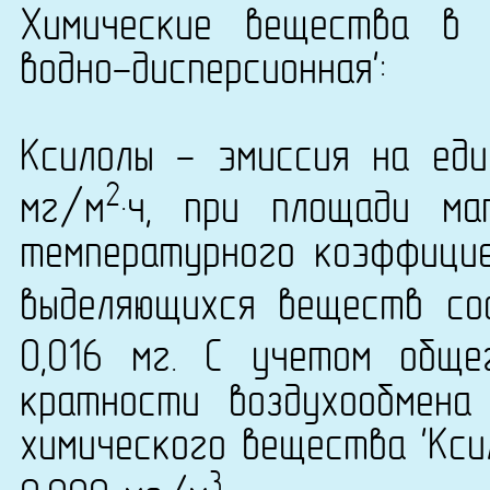
Химические вещества в 
водно-дисперсионная':
Ксилолы - эмиссия на еди
2
мг/м
·ч, при площади ма
температурного коэффици
выделяющихся веществ сос
0,016 мг. С учетом общ
кратности воздухообмена
химического вещества 'Ксил
3