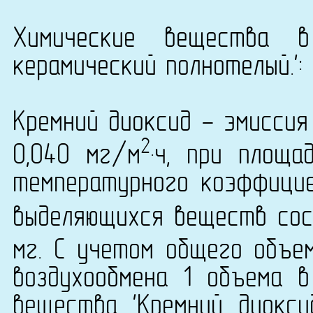
Химические вещества в
керамический полнотелый.':
Кремний диоксид - эмиссия
2
0,040 мг/м
·ч, при площ
температурного коэффици
выделяющихся веществ сост
мг. С учетом общего объе
воздухообмена 1 объема в
вещества 'Кремний диокси