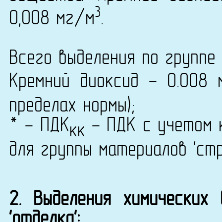
3
0,008 мг/м
.
Всего выделения по группе 
Кремний диоксид - 0.008 
пределах нормы);
* - ПДК
- ПДК с учетом к
кк
для группы материалов 'ст
2. Выделения химических
'отделка':