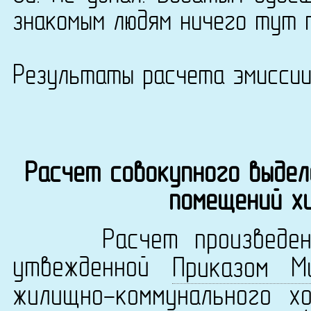
знакомым людям ничего тут 
Результаты расчета эмисси
Расчет совокупного выдел
помещений х
Расчет произведен в 
утвежденной
Приказом М
жилищно-коммунального х