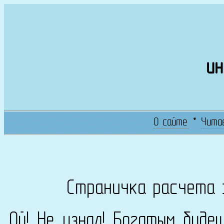
ин
О сайте
*
Чита
Страничка расчета 
Ой! Не узнал! Богатым буде