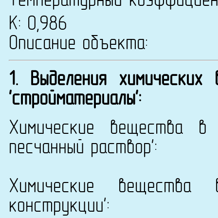
Температурный коэффицие
К: 0,986
Описание объекта:
1. Выделения химических
'стройматериалы':
Химические вещества в 
песчанный раствор':
Химические вещества 
конструкции':