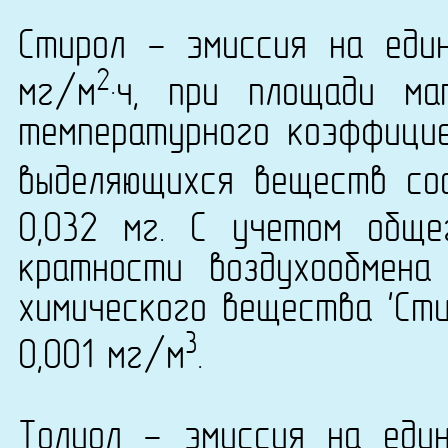
Стирол - эмиссия на еди
2
мг/м
·ч, при площади ма
температурного коэффици
выделяющихся веществ сос
0,032 мг. С учетом общ
кратности воздухообмена
химического вещества 'Сти
3
0,001 мг/м
.
Толуол - эмиссия на еди