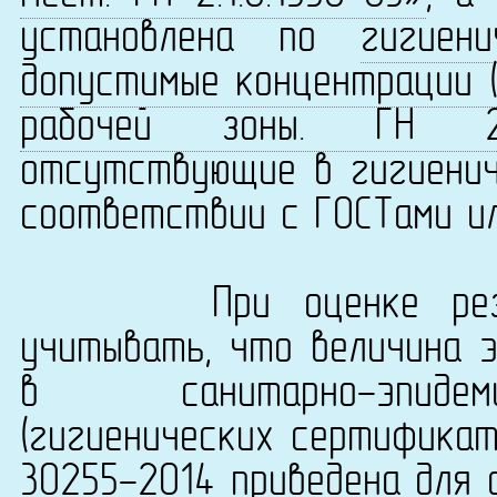
установлена по
гигиен
допустимые концентрации (
рабочей зоны. ГН 2.2.
отсутствующие в гигиенич
соответствии с ГОСТами ил
При оценке результ
учитывать, что величина 
в санитарно-эпидеми
(гигиенических сертификат
30255-2014 приведена для 