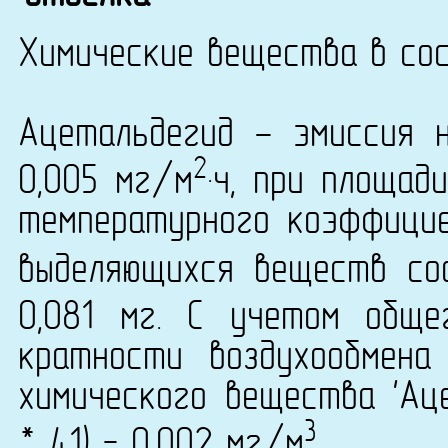
Химические вещества в сос
Ацетальдегид - эмиссия 
2
0,005 мг/м
·ч, при площад
температурного коэффици
выделяющихся веществ сос
0,081 мг. С учетом общ
кратности воздухообмена
химического вещества 'Аце
3
* 41) = 0,002 мг/м
.