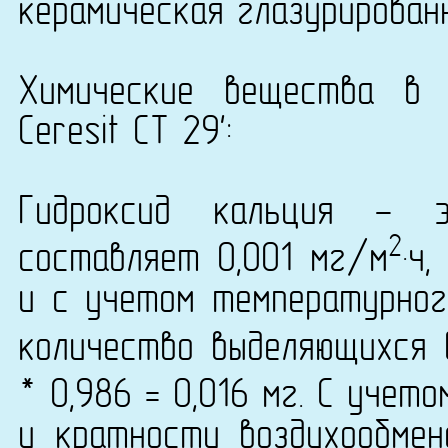
керамическая глазурирован
Химические вещества в 
Ceresit СТ 29':
Гидроксид кальция - 
2
составляет 0,001 мг/м
·ч
и с учетом температурно
количество выделяющихся 
* 0,986 = 0,016 мг. С учет
и кратности воздухообмен