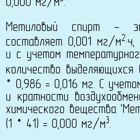
0,000 мг/м
.
Метиловый спирт - эм
2
составляет 0,001 мг/м
·ч
и с учетом температурно
количество выделяющихся 
* 0,986 = 0,016 мг. С учет
и кратности воздухообмен
химического вещества 'Мет
3
(1 * 41) = 0,000 мг/м
.