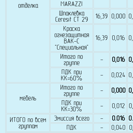
MARAZZI
отделка
Шпаклевка
16,39
0,000
0
Ceresit СТ 29
Краска
огнезащитная
16,39
0,016
0
ВАК-С
"Специальная"
Итого по
-
0,016
0
группе
ПДК при
-
0,024
0
КК=60%
Итого по
-
0,000
0
группе
мебель
ПДК при
-
0,012
0
КК=30%
Эмиссия всего
-
0.016
0
ИТОГО по всем
группам
ПДК
-
0,040
0