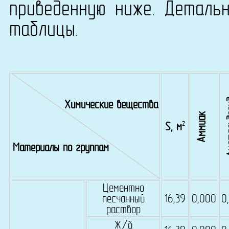
приведенную ниже. Деталь
таблицы.
Аце
Химические вещества
Аммиак
2
S, м
Материалы по группам
Цементно
песчанный
16,39
0,000
0
раствор
Ж/б