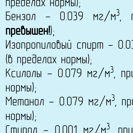
пределах нормы);
3
Бензол - 0.039 мг/м
, 
превышен!
);
Изопропиловый спирт - 0.
(в пределах нормы);
3
Ксилолы - 0.079 мг/м
, п
нормы);
3
Метанол - 0.079 мг/м
, п
нормы);
3
Стирол - 0.001 мг/м
, пр