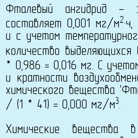
Фталевый ангидрид - 
2
составляет 0,001 мг/м
·ч
и с учетом температурно
количество выделяющихся 
* 0,986 = 0,016 мг. С учет
и кратности воздухообмен
химического вещества 'Фта
3
/ (1 * 41) = 0,000 мг/м
.
Химические вещества в