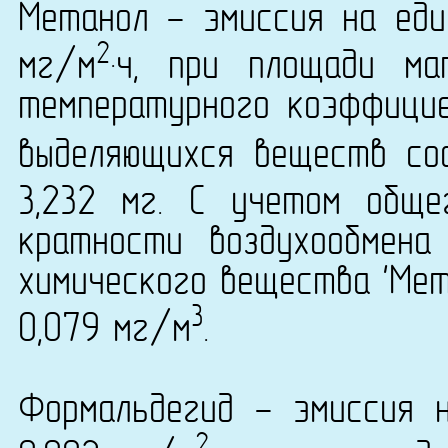
Метанол - эмиссия на еди
2
мг/м
·ч, при площади ма
температурного коэффици
выделяющихся веществ сос
3,232 мг. С учетом общ
кратности воздухообмена
химического вещества 'Мета
3
0,079 мг/м
.
Формальдегид - эмиссия 
2