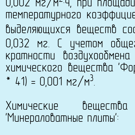
0,002 мг/м
·ч, при площад
температурного коэффици
выделяющихся веществ сос
0,032 мг. С учетом общ
кратности воздухообмена
химического вещества 'Фор
3
* 41) = 0,001 мг/м
.
Химические вещест
'Минераловатные плиты':