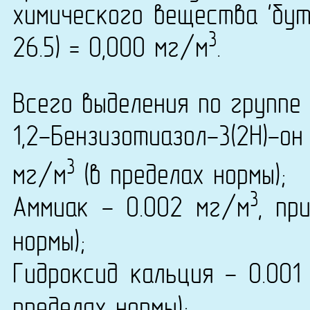
химического вещества 'бут
3
26.5) = 0,000 мг/м
.
Всего выделения по группе 
1,2-Бензизотиазол-3(2H)-о
3
мг/м
(в пределах нормы);
3
Аммиак - 0.002 мг/м
, пр
нормы);
Гидроксид кальция - 0.001
пределах нормы);