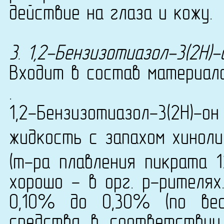
действие на глаза и кожу.
3. 1,2-Бензизотиазол-3(2H)-
Входит в состав материала
.
1,2-Бензизотиазол-3(2H)-
жидкость с запахом хиноли
(т-ра плавления пикрата 1
хорошо - в орг. р-рителях
0,10% до 0,30% (по вес
средства в соответствии