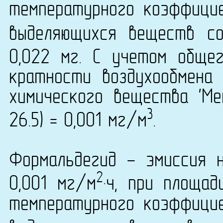
температурного коэффици
выделяющихся веществ со
0,022 мг. С учетом обще
кратности воздухообмена 
химического вещества 'Ме
3
26.5) = 0,001 мг/м
.
Формальдегид - эмиссия 
2
0,001 мг/м
·ч, при площа
температурного коэффици