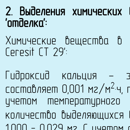
2. Выделения химических
'отделка':
Химические вещества в 
Ceresit СТ 29':
Гидроксид кальция - 
2
составляет 0,001 мг/м
·ч,
учетом температурного
количество выделяющихся 
1,000 = 0,029 мг. С учетом