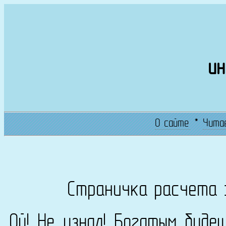
ин
О сайте
*
Чита
Страничка расчета 
Ой! Не узнал! Богатым буде