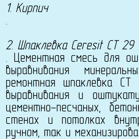
1. Кирпич
.
2. Шпаклевка Ceresit СТ 29
. Цементная смесь для ош
выравнивания минераль
ремонтная шпаклевка CT 
выравнивания и оштукату
цементно-песчаных, бето
стенах и потолках внут
ручном, так и механизирова