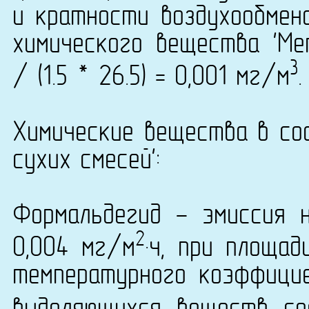
и кратности воздухообмена
химического вещества 'Ме
3
/ (1.5 * 26.5) = 0,001 мг/м
.
Химические вещества в со
сухих смесей':
Формальдегид - эмиссия 
2
0,004 мг/м
·ч, при площад
температурного коэффици