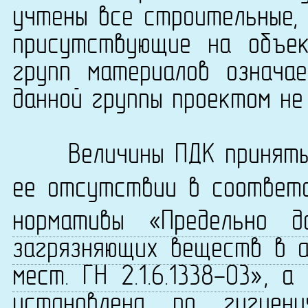
учтены все строительные, 
присутствующие на объек
групп материалов означа
данной группы проектом не
Величины ПДК приняты 
ее отсутствии в соответ
нормативы «Предельно д
загрязняющих веществ в а
мест. ГН 2.1.6.1338-03»
, а
установлена по
гигиен