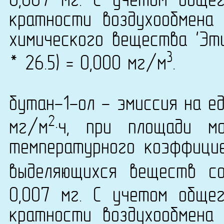
0,007 мг. С учетом обще
кратности воздухообмена 
химического вещества 'Эти
3
* 26.5) = 0,000 мг/м
.
бутан-1-ол - эмиссия на е
2
мг/м
·ч, при площади м
температурного коэффици
выделяющихся веществ со
0,007 мг. С учетом обще
кратности воздухообмена 