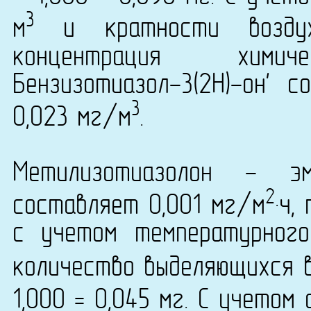
3
м
и кратности воздух
концентрация хими
Бензизотиазол-3(2H)-он' с
3
0,023 мг/м
.
Метилизотиазолон - э
2
составляет 0,001 мг/м
·ч,
с учетом температурног
количество выделяющихся в
1,000 = 0,045 мг. С учетом