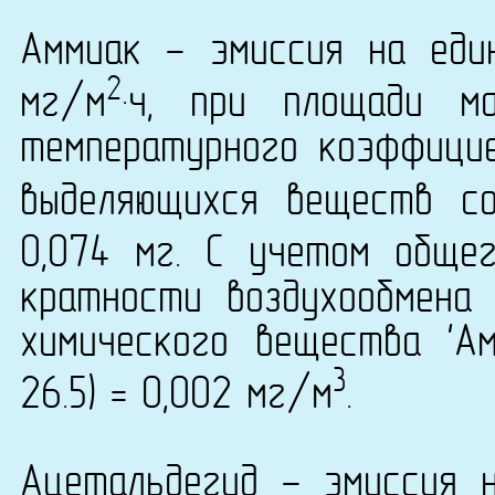
Аммиак - эмиссия на еди
2
мг/м
·ч, при площади м
температурного коэффици
выделяющихся веществ со
0,074 мг. С учетом обще
кратности воздухообмена 
химического вещества 'Ам
3
26.5) = 0,002 мг/м
.
Ацетальдегид - эмиссия 