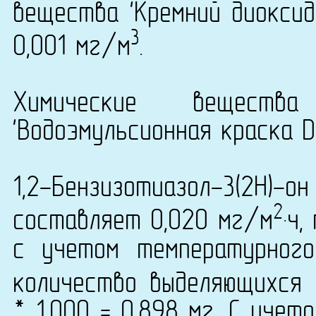
вещества 'Кремний диоксид'
3
0,001 мг/м
.
Химические вещест
'Водоэмульсионная краска Du
1,2-Бензизотиазол-3(2H)-о
2
составляет 0,020 мг/м
·ч
с учетом температурног
количество выделяющихся 
* 1,000 = 0,898 мг. С уче