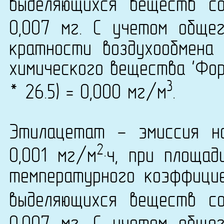
выделяющихся веществ со
0,007 мг. С учетом обще
кратности воздухообмена 
химического вещества 'Фор
3
* 26.5) = 0,000 мг/м
.
Этилацетат - эмиссия н
2
0,001 мг/м
·ч, при площа
температурного коэффици
выделяющихся веществ со