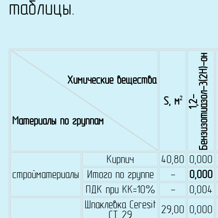
таблицы.
н
Химические вещества
1
,
2
-
Б
е
н
з
и
з
о
т
и
а
з
о
л
-
3
(
2
H
)
-
о
2
S, м
Материалы по группам
Кирпич
40,80
0,000
стройматериалы
Итого по группе
-
0,000
ПДК при КК=10%
-
0,004
Шпаклевка Ceresit
29,00
0,000
СТ 29