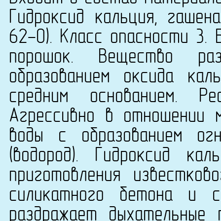
Гидроксид кальция, гашена
62-0). Класс опасности 3.
порошок. Вещество ра
образованием оксида кал
средним основанием. Р
Агрессивно в отношении 
воды с образованием огн
(водород). Гидроксид ка
приготовления известково
силикатного бетона и с
раздражает дыхательные 