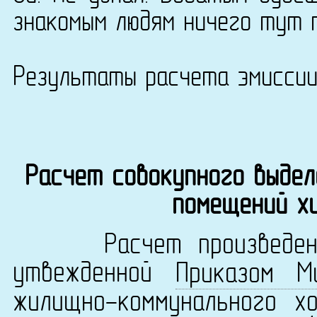
знакомым людям ничего тут 
Результаты расчета эмисси
Расчет совокупного выдел
помещений х
Расчет произведен в 
утвежденной
Приказом М
жилищно-коммунального х