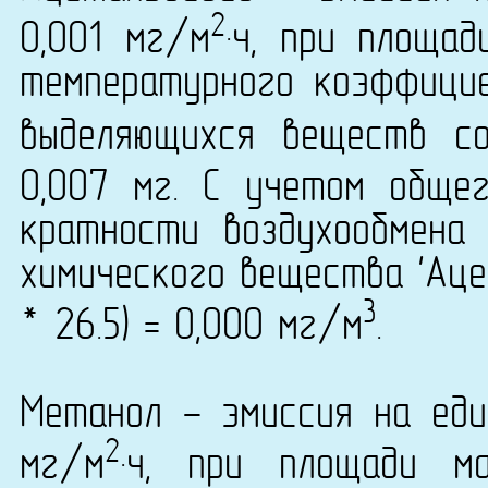
2
0,001 мг/м
·ч, при площа
температурного коэффици
выделяющихся веществ со
0,007 мг. С учетом обще
кратности воздухообмена 
химического вещества 'Аце
3
* 26.5) = 0,000 мг/м
.
Метанол - эмиссия на еди
2
мг/м
·ч, при площади м