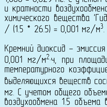
и кратности воздухообмена
химического вещества 'Гид
3
/ (1.5 * 26.5) = 0,001 мг/м
.
Кремний диоксид - эмиссия
2
0,001 мг/м
·ч, при площа
температурного коэффици
выделяющихся веществ сост
мг. С учетом общего объем
воздухообмена 1.5 объема 