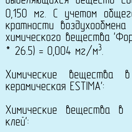
выделяющихся веществ со
0,150 мг. С учетом обще
кратности воздухообмена 
химического вещества 'Фор
3
* 26.5) = 0,004 мг/м
.
Химические вещества в
керамическая ESTIMA':
Химические вещества в 
клей':