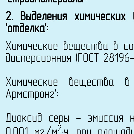
2. Выделения химических
'отделка':
Химические вещества в со
дисперсионная (ГОСТ 28196-8
Химические вещества в
Армстронг':
Диоксид серы - эмиссия 
2
0,001 мг/м
·ч, при площа