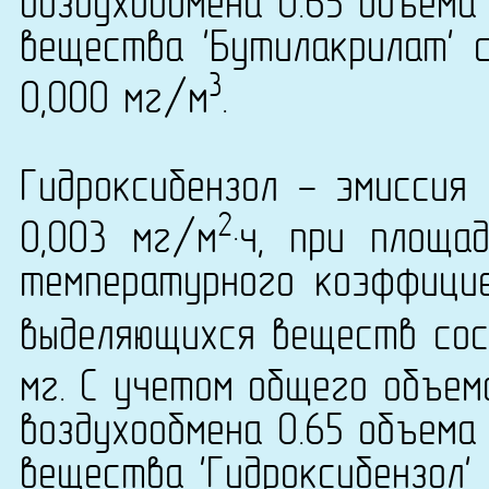
воздухообмена 0.65 объема
вещества 'Бутилакрилат' с
3
0,000 мг/м
.
Гидроксибензол - эмиссия
2
0,003 мг/м
·ч, при площа
температурного коэффици
выделяющихся веществ сост
мг. С учетом общего объем
воздухообмена 0.65 объема
вещества 'Гидроксибензол' 