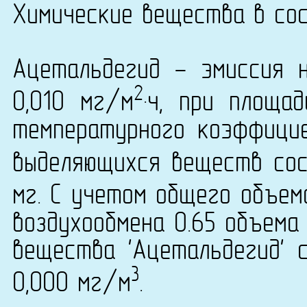
Химические вещества в сос
Ацетальдегид - эмиссия 
2
0,010 мг/м
·ч, при площа
температурного коэффици
выделяющихся веществ сост
мг. С учетом общего объем
воздухообмена 0.65 объема
вещества 'Ацетальдегид' с
3
0,000 мг/м
.