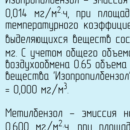
Изопропилбензол - эмиссия
2
0,014 мг/м
·ч, при площа
температурного коэффици
выделяющихся веществ сост
мг. С учетом общего объем
воздухообмена 0.65 объема
вещества 'Изопропилбензол
3
= 0,000 мг/м
.
Метилбензол - эмиссия н
2
0,600 мг/м
·ч, при площ