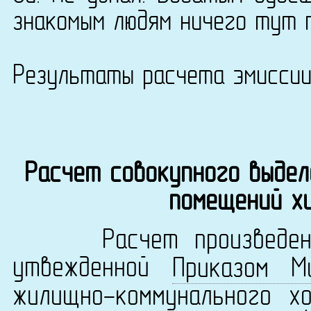
знакомым людям ничего тут 
Результаты расчета эмисси
Расчет совокупного выдел
помещений х
Расчет произведен в 
утвежденной
Приказом М
жилищно-коммунального х