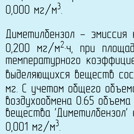
3
0,000 мг/м
.
Диметилбензол - эмиссия 
2
0,200 мг/м
·ч, при площ
температурного коэффици
выделяющихся веществ сост
мг. С учетом общего объем
воздухообмена 0.65 объема
вещества 'Диметилбензол' 
3
0,001 мг/м
.