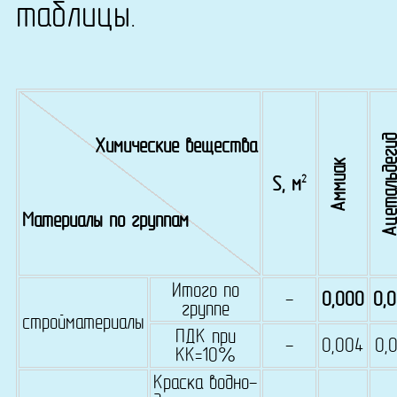
таблицы.
Ацетальдег
Химические вещества
Аммиак
2
S, м
Материалы по группам
Итого по
-
0,000
0,
группе
стройматериалы
ПДК при
-
0,004
0,
КК=10%
Краска водно-