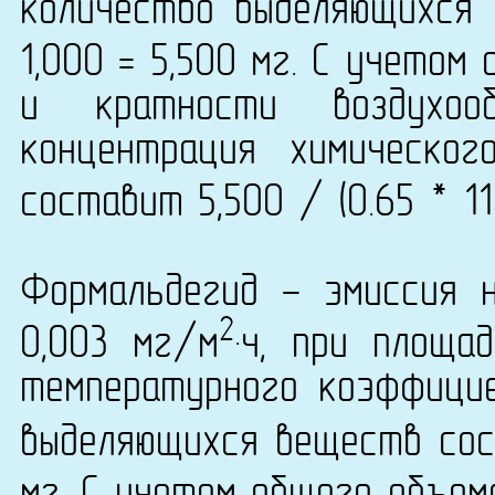
количество выделяющихся 
1,000 = 5,500 мг. С учетом
и кратности воздухо
концентрация химическог
составит 5,500 / (0.65 * 1
Формальдегид - эмиссия 
2
0,003 мг/м
·ч, при площа
температурного коэффици
выделяющихся веществ сост