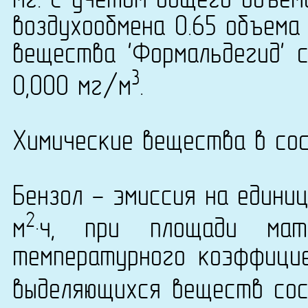
мг. С учетом общего объем
воздухообмена 0.65 объема
вещества 'Формальдегид' с
3
0,000 мг/м
.
Химические вещества в сос
Бензол - эмиссия на едини
2
м
·ч, при площади ма
температурного коэффици
выделяющихся веществ сост