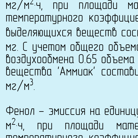
2
мг/м
·ч, при площади м
температурного коэффици
выделяющихся веществ сост
мг. С учетом общего объем
воздухообмена 0.65 объема
вещества 'Аммиак' состави
3
мг/м
.
Фенол - эмиссия на единиц
2
м
·ч, при площади мат