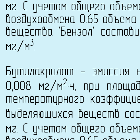
мг. С учетом общего объем
воздухообмена 0.65 объема
вещества 'Бензол' состави
3
мг/м
.
Бутилакрилат - эмиссия 
2
0,008 мг/м
·ч, при площ
температурного коэффици
выделяющихся веществ сост
мг. С учетом общего объем