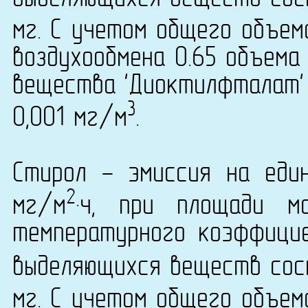
мг. С учетом общего объем
воздухообмена 0.65 объема
вещества 'Диоктилфталат' 
3
0,001 мг/м
.
Стирол - эмиссия на еди
2
мг/м
·ч, при площади м
температурного коэффици
выделяющихся веществ сост
мг. С учетом общего объем