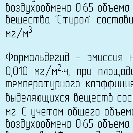
воздухообмена 0.65 объема
вещества 'Стирол' состави
3
мг/м
.
Формальдегид - эмиссия 
2
0,010 мг/м
·ч, при площа
температурного коэффици
выделяющихся веществ сост
мг. С учетом общего объем
воздухообмена 0.65 объема