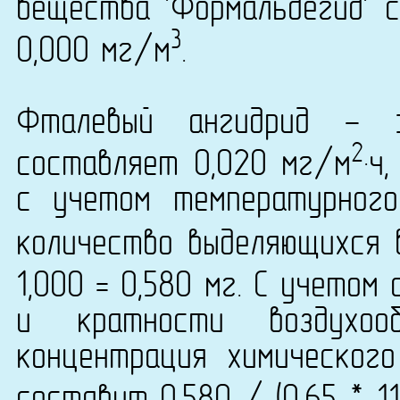
вещества 'Формальдегид' с
3
0,000 мг/м
.
Фталевый ангидрид - 
2
составляет 0,020 мг/м
·ч
с учетом температурног
количество выделяющихся 
1,000 = 0,580 мг. С учетом
и кратности воздухо
концентрация химического