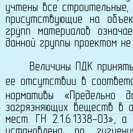
учтены все строительные, 
присутствующие на объек
групп материалов означа
данной группы проектом не
Величины ПДК приняты 
ее отсутствии в соответ
нормативы «Предельно д
загрязняющих веществ в а
мест. ГН 2.1.6.1338-03»
, а
установлена по
гигиен