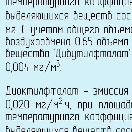
температурного коэффици
выделяющихся веществ сост
мг. С учетом общего объем
воздухообмена 0.65 объема
вещества 'Дибутилфталат' 
3
0,004 мг/м
.
Диоктилфталат - эмиссия 
2
0,020 мг/м
·ч, при площа
температурного коэффици
выделяющихся веществ сост