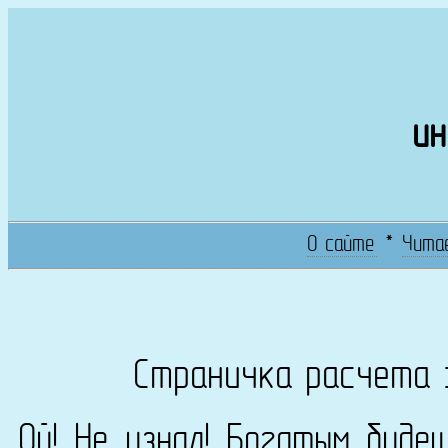
ин
О сайте
*
Чита
Страничка расчета 
Ой! Не узнал! Богатым буде