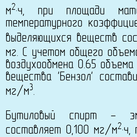
2
м
·ч, при площади мат
температурного коэффици
выделяющихся веществ сост
мг. С учетом общего объем
воздухообмена 0.65 объема
вещества 'Бензол' состави
3
мг/м
.
Бутиловый спирт - эм
2
составляет 0,100 мг/м
·ч,