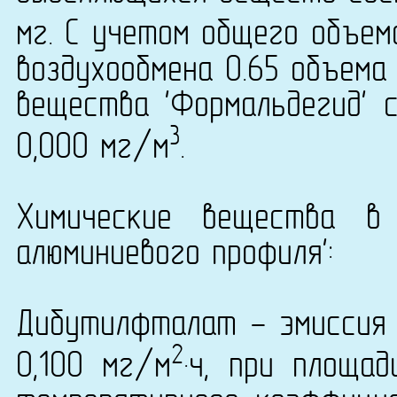
мг. С учетом общего объем
воздухообмена 0.65 объема
вещества 'Формальдегид' с
3
0,000 мг/м
.
Химические вещества в
алюминиевого профиля':
Дибутилфталат - эмиссия 
2
0,100 мг/м
·ч, при площа