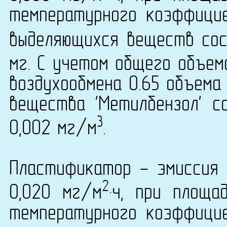
температурного коэффици
выделяющихся веществ сост
мг. С учетом общего объем
воздухообмена 0.65 объема
вещества 'Метилбензол' со
3
0,002 мг/м
.
Пластификатор - эмиссия 
2
0,020 мг/м
·ч, при площ
температурного коэффици