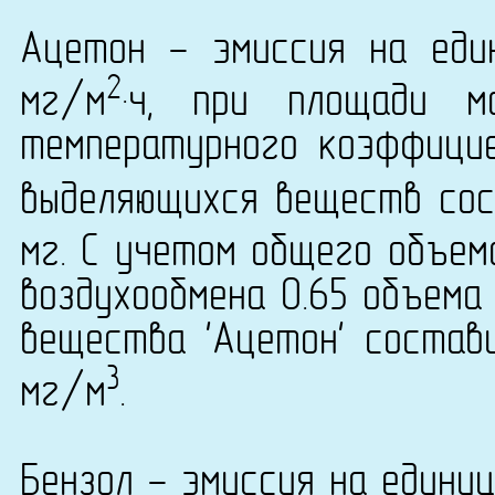
Ацетон - эмиссия на еди
2
мг/м
·ч, при площади м
температурного коэффици
выделяющихся веществ сост
мг. С учетом общего объем
воздухообмена 0.65 объема
вещества 'Ацетон' состави
3
мг/м
.
Бензол - эмиссия на едини