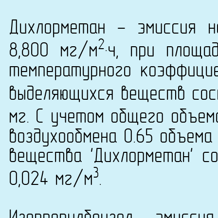
Дихлорметан - эмиссия н
2
8,800 мг/м
·ч, при площ
температурного коэффици
выделяющихся веществ сост
мг. С учетом общего объем
воздухообмена 0.65 объема
вещества 'Дихлорметан' со
3
0,024 мг/м
.