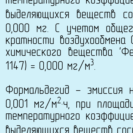
температурного коэффици
выделяющихся веществ со
0,000 мг. С учетом обще
кратности воздухообмена 
химического вещества 'Фе
3
1147) = 0,000 мг/м
.
Формальдегид - эмиссия 
2
0,001 мг/м
·ч, при площа
температурного коэффици
выделяющихся веществ сост