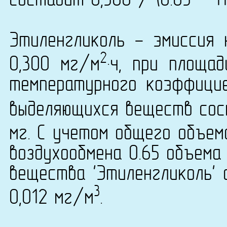
составит 0,580 / (0.65 * 11
Этиленгликоль - эмиссия 
2
0,300 мг/м
·ч, при площа
температурного коэффици
выделяющихся веществ сост
мг. С учетом общего объем
воздухообмена 0.65 объема
вещества 'Этиленгликоль' 
3
0,012 мг/м
.