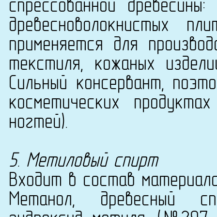
спрессованной древесины:
древесноволокнистых п
применяется для производ
текстиля, кожаных издели
Сильный консервант, поэт
косметических продукта
ногтей).
5. Метиловый спирт
Входит в состав материала
Метанол, древесный сп