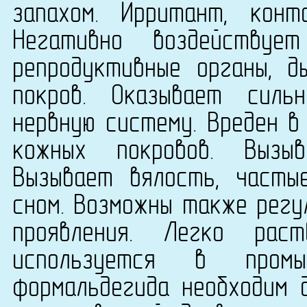
запахом. Ирритант, конта
Негативно воздействуе
репродуктивные органы, д
покров. Оказывает силь
нервную систему. Вреден в
кожных покровов. Вызыв
Вызывает вялость, часты
сном. Возможны также регу
проявления. Легко рас
используется в промы
формальдегида необходим 