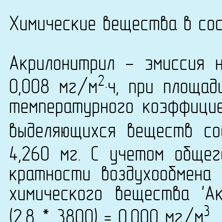
Химические вещества в сос
Акрилонитрил - эмиссия 
2
0,008 мг/м
·ч, при площа
температурного коэффици
выделяющихся веществ со
4,260 мг. С учетом обще
кратности воздухообмена 
химического вещества 'А
3
(2.8 * 3800) = 0,000 мг/м
.