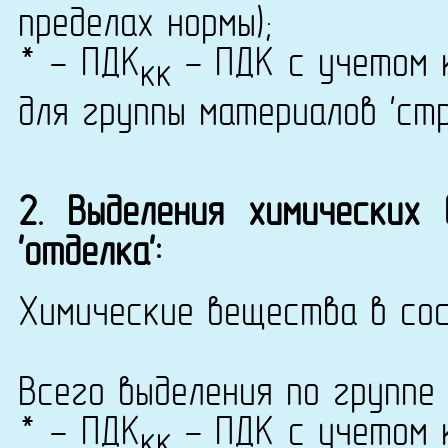
пределах нормы);
* - ПДК
- ПДК с учетом к
кк
для группы материалов 'ст
2. Выделения химических
'отделка':
Химические вещества в сос
Всего выделения по группе 
* - ПДК
- ПДК с учетом к
кк