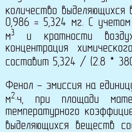
количество выделяющихся 
0,986 = 5,324 мг. С учето
3
м
и кратности воздух
концентрация химическог
составит 5,324 / (2.8 * 38
Фенол - эмиссия на единиц
2
м
·ч, при площади мат
температурного коэффици
выделяющихся веществ со