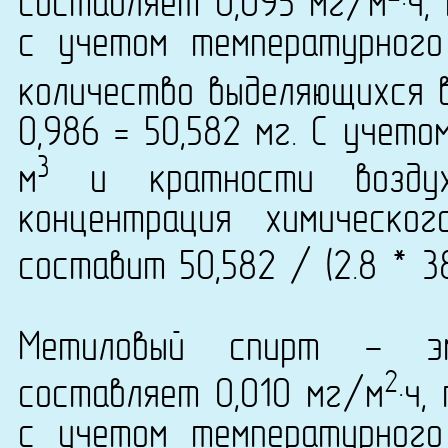
составляет 0,095 мг/м
·ч
с учетом температурног
количество выделяющихся 
0,986 = 50,582 мг. С учет
3
м
и кратности воздух
концентрация химическог
составит 50,582 / (2.8 * 3
Метиловый спирт - эм
2
составляет 0,010 мг/м
·ч
с учетом температурног