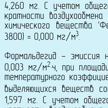
4,260 мг. С учетом обще
кратности воздухообмена 
химического вещества 'Ф
3
3800) = 0,000 мг/м
.
Формальдегид - эмиссия 
2
0,003 мг/м
·ч, при площа
температурного коэффици
выделяющихся веществ со
1,597 мг. С учетом обще