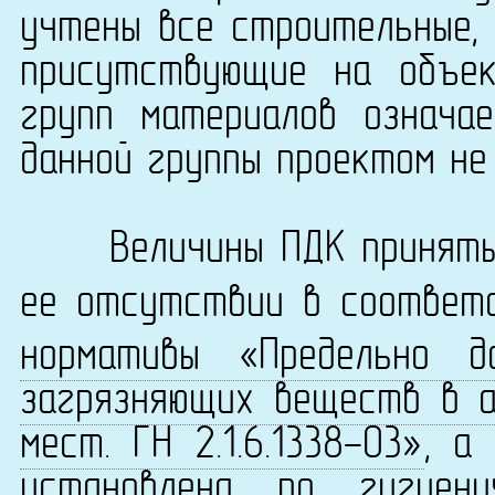
учтены все строительные, 
присутствующие на объек
групп материалов означа
данной группы проектом не
Величины ПДК приняты 
ее отсутствии в соответ
нормативы «Предельно д
загрязняющих веществ в а
мест. ГН 2.1.6.1338-03»
, а
установлена по
гигиен