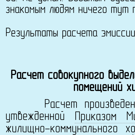
знакомым людям ничего тут 
Результаты расчета эмисси
Расчет совокупного выдел
помещений х
Расчет произведен в 
утвежденной
Приказом М
жилищно-коммунального х