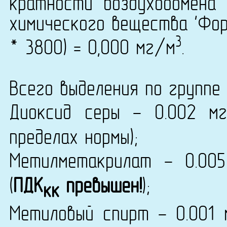
кратности воздухообмена 
химического вещества 'Фор
3
* 3800) = 0,000 мг/м
.
Всего выделения по группе 
Диоксид серы - 0.002 м
пределах нормы);
Метилметакрилат - 0.00
(
ПДК
превышен!
);
кк
Метиловый спирт - 0.001 