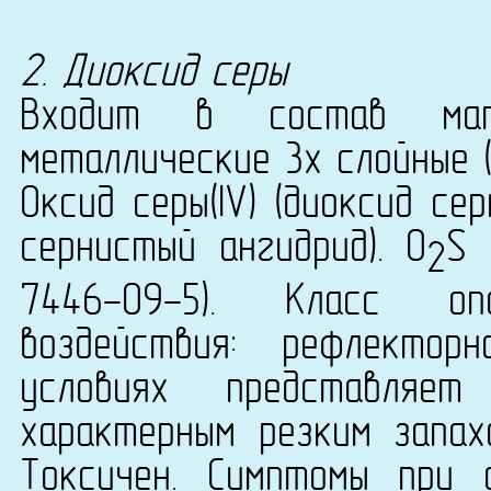
2. Диоксид серы
Входит в состав мате
металлические 3х слойные (С
Оксид серы(IV) (диоксид се
сернистый ангидрид). O
S 
2
7446-09-5). Класс оп
воздействия: рефлекторн
условиях представляе
характерным резким запахо
Токсичен. Симптомы при 