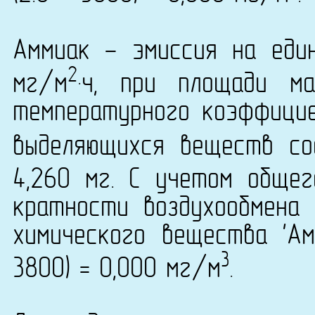
Аммиак - эмиссия на еди
2
мг/м
·ч, при площади м
температурного коэффици
выделяющихся веществ со
4,260 мг. С учетом обще
кратности воздухообмена 
химического вещества 'Ам
3
3800) = 0,000 мг/м
.