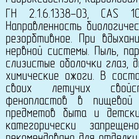
ГН 2.1.6.1338-03, CAS 1
Направленность биологичес
резорбтивное. При вдыхан
нервной системы. Пыль, па
слизистые оболочки глаз, 
химические ожоги. В сост
своих летучих свойст
фенопластов в пищевой 
предметов быта и детск
категорически запреще
рекомендовано для отделки