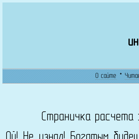
ин
О сайте
*
Чита
Страничка расчета 
Ой! Не узнал! Богатым буде