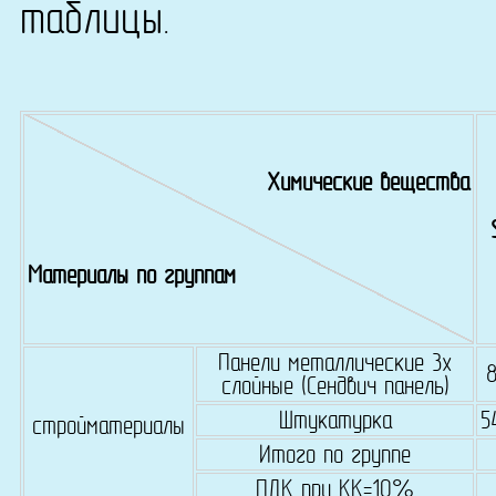
таблицы.
Химические вещества
Материалы по группам
Панели металлические 3х
слойные (Сендвич панель)
Штукатурка
5
стройматериалы
Итого по группе
ПДК при КК=10%