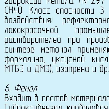
гидроксид метила. (№297 в
CH4О. Класс опасности 3.
воздействия: рефлекторн
лакокрасочной промыш
растворителей при произ
синтезе метанол применя
формалина, уксусной кис
МТБЭ и ДМЭ), изопрена и др
6. Фенол
Входит в состав материала
Гидроксибензол, карболовая