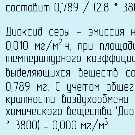
составит 0,789 / (2.8 * 38
Диоксид серы - эмиссия 
2
0,010 мг/м
·ч, при площа
температурного коэффици
выделяющихся веществ с
0,789 мг. С учетом обще
кратности воздухообмена 
химического вещества 'Дио
3
* 3800) = 0,000 мг/м
.