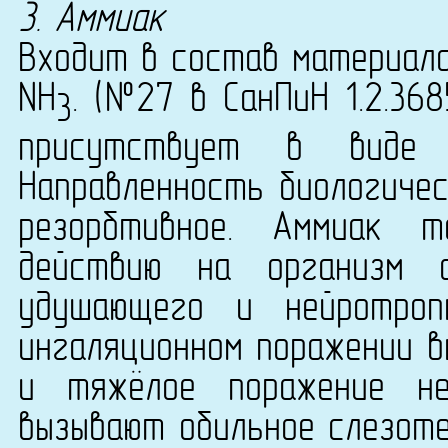
3. Аммиак
Входит в состав материала
NН
. (№27 в СанПиН 1.2.36
3
присутствует в виде 
Направленность биологичес
резорбтивное. Аммиак т
действию на организм 
удушающего и нейротроп
ингаляционном поражении в
и тяжёлое поражение не
вызывают обильное слезоте