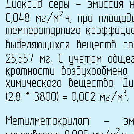
Диоксид серы - эмиссия 
2
0,048 мг/м
·ч, при площа
температурного коэффици
выделяющихся веществ со
25,557 мг. С учетом обще
кратности воздухообмена 
химического вещества 'Ди
3
(2.8 * 3800) = 0,002 мг/м
.
Метилметакрилат - эм
2