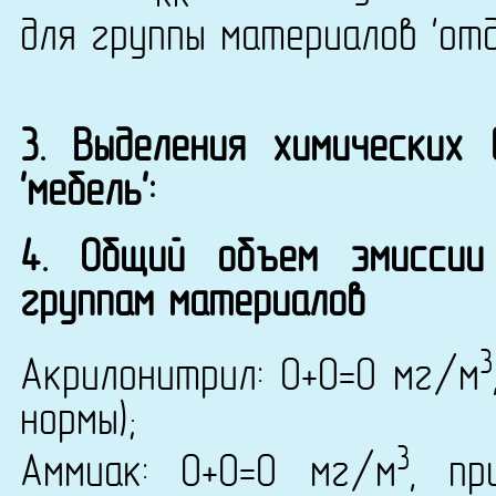
для группы материалов 'от
3. Выделения химических
'мебель':
4. Общий объем эмиссии
группам материалов
3
Акрилонитрил: 0+0=0 мг/м
нормы);
3
Аммиак: 0+0=0 мг/м
, пр