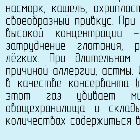
насморк, кашель, охриплос
своеобразный привкус. При
высокой концентрации -
затруднение глотания, 
лёгких. При длительном
причиной аллергии, астмы.
в качестве консерванта (
этот газ убивает мик
овощехранилища и склад
количествах содержиться в