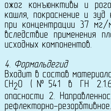
ожог конъюнктивы и рого
кашля, покраснение и зуд
при концентрации 37 мг/
вследствие применения пл
исходных компонентов.
4. Формальдегид
Входит в состав материала
CH
O (№541 в ГН 2.1.6.
2
опасности 2. Направленнос
рефлекторно-резорбтивн