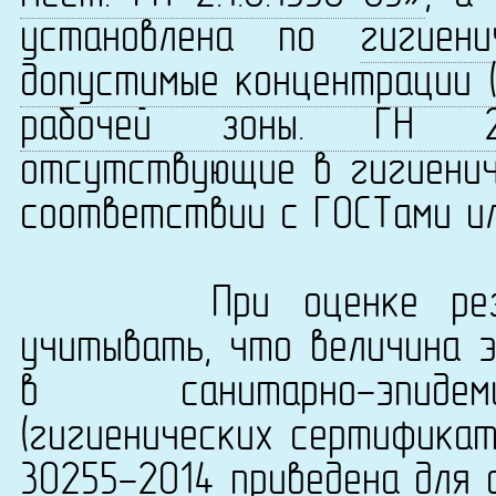
установлена по
гигиен
допустимые концентрации (
рабочей зоны. ГН 2.2.
отсутствующие в гигиенич
соответствии с ГОСТами ил
При оценке результ
учитывать, что величина 
в санитарно-эпидеми
(гигиенических сертификат
30255-2014 приведена для 