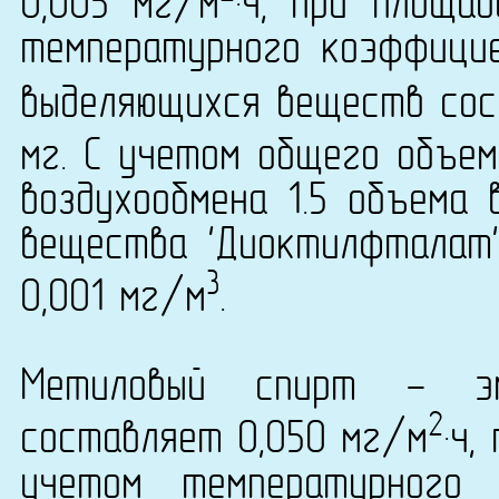
0,005 мг/м
·ч, при площа
температурного коэффици
выделяющихся веществ сост
мг. С учетом общего объем
воздухообмена 1.5 объема 
вещества 'Диоктилфталат' 
3
0,001 мг/м
.
Метиловый спирт - эм
2
составляет 0,050 мг/м
·ч,
учетом температурного