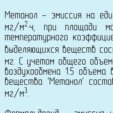
Метанол - эмиссия на еди
2
мг/м
·ч, при площади м
температурного коэффици
выделяющихся веществ сост
мг. С учетом общего объем
воздухообмена 1.5 объема 
вещества 'Метанол' состав
3
мг/м
.