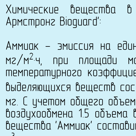
Химические вещества в
Армстронг Bioguard':
Аммиак - эмиссия на еди
2
мг/м
·ч, при площади м
температурного коэффици
выделяющихся веществ сост
мг. С учетом общего объем
воздухообмена 1.5 объема 
вещества 'Аммиак' составит