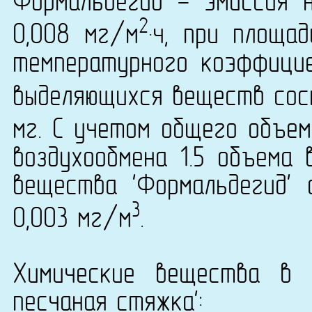
Формальдегид - эмиссия 
2
0,008 мг/м
·ч, при площа
температурного коэффици
выделяющихся веществ сост
мг. С учетом общего объем
воздухообмена 1.5 объема 
вещества 'Формальдегид' 
3
0,003 мг/м
.
Химические вещества в 
песчаная стяжка':