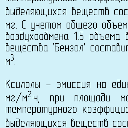
выделяющихся веществ сост
мг. С учетом общего объем
воздухообмена 1.5 объема 
вещества 'Бензол' составит
3
м
.
Ксилолы - эмиссия на еди
2
мг/м
·ч, при площади м
температурного коэффици
выделяющихся веществ сост