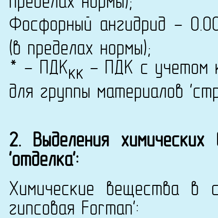
пределах нормы);
Фосфорный ангидрид - 0.0
(в пределах нормы);
* - ПДК
- ПДК с учетом к
кк
для группы материалов 'ст
2. Выделения химических
'отделка':
Химические вещества в с
гипсовая Forman':