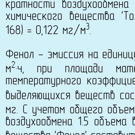
кратности воздухообмена 
химического вещества 'То
3
168) = 0,122 мг/м
.
Фенол - эмиссия на единиц
2
м
·ч, при площади ма
температурного коэффици
выделяющихся веществ сост
мг. С учетом общего объем
воздухообмена 1.5 объема 