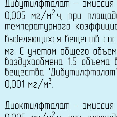
Дибутилфталат - эмиссия 
2
0,005 мг/м
·ч, при площа
температурного коэффици
выделяющихся веществ сост
мг. С учетом общего объем
воздухообмена 1.5 объема 
вещества 'Дибутилфталат' 
3
0,001 мг/м
.
Диоктилфталат - эмиссия 
2