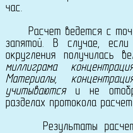
час.
Расчет ведется с точно
запятой. В случае, есл
округления получилась в
миллиграма концентрац
Материалы, концентра
учитываются
и не отобра
разделах протокола расчет
Результаты расчета с