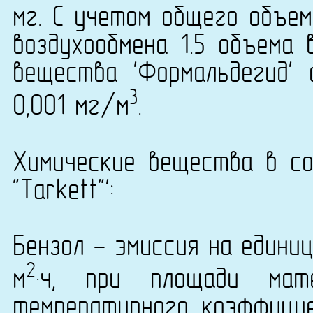
мг. С учетом общего объем
воздухообмена 1.5 объема 
вещества 'Формальдегид' 
3
0,001 мг/м
.
Химические вещества в со
"Tarkett"':
Бензол - эмиссия на едини
2
м
·ч, при площади ма
температурного коэффици