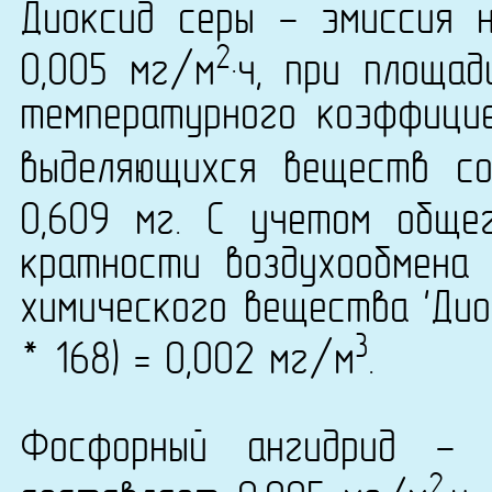
Диоксид серы - эмиссия 
2
0,005 мг/м
·ч, при площа
температурного коэффици
выделяющихся веществ со
0,609 мг. С учетом обще
кратности воздухообмена 
химического вещества 'Дио
3
* 168) = 0,002 мг/м
.
Фосфорный ангидрид - 
2