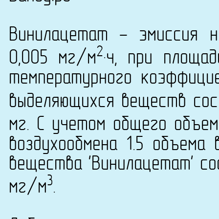
Винилацетат - эмиссия н
2
0,005 мг/м
·ч, при площа
температурного коэффици
выделяющихся веществ сост
мг. С учетом общего объем
воздухообмена 1.5 объема 
вещества 'Винилацетат' сос
3
мг/м
.