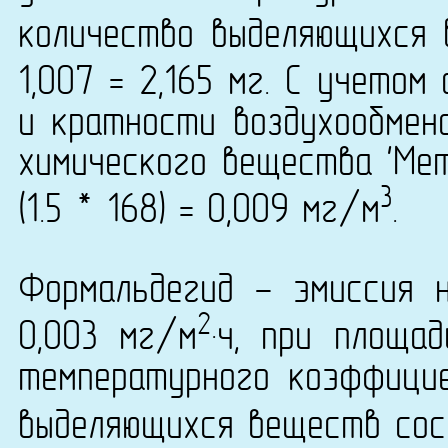
количество выделяющихся 
1,007 = 2,165 мг. С учето
и кратности воздухообмена
химического вещества 'Мет
3
(1.5 * 168) = 0,009 мг/м
.
Формальдегид - эмиссия 
2
0,003 мг/м
·ч, при площа
температурного коэффици
выделяющихся веществ сост