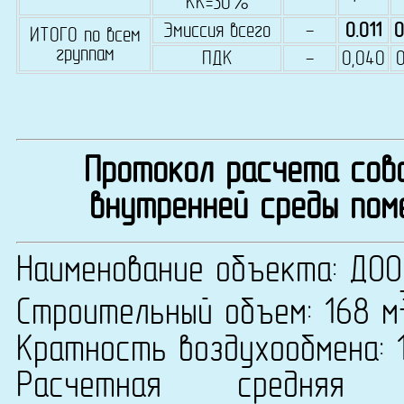
КК=30%
Эмиссия всего
-
0.011
0
ИТОГО по всем
группам
ПДК
-
0,040
0
Протокол расчета сово
внутренней среды пом
Наименование объекта: ДОО
Строительный объем: 168 м
Кратность воздухообмена: 1
Расчетная средняя т