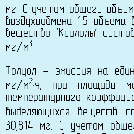
мг. С учетом общего объем
воздухообмена 1.5 объема 
вещества 'Ксилолы' состав
3
мг/м
.
Толуол - эмиссия на еди
2
мг/м
·ч, при площади м
температурного коэффици
выделяющихся веществ с
30,814 мг. С учетом общ