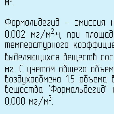
м
.
Формальдегид - эмиссия 
2
0,002 мг/м
·ч, при площа
температурного коэффици
выделяющихся веществ сост
мг. С учетом общего объем
воздухообмена 1.5 объема 
вещества 'Формальдегид' 
3
0,000 мг/м
.