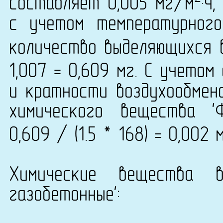
составляет 0,005 мг/м
·ч
с учетом температурног
количество выделяющихся 
1,007 = 0,609 мг. С учето
и кратности воздухообмена
химического вещества '
0,609 / (1.5 * 168) = 0,002
Химические вещества 
газобетонные':