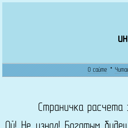
ин
О сайте
*
Чита
Страничка расчета 
Ой! Не узнал! Богатым буде