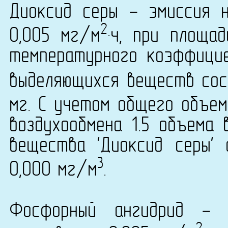
Диоксид серы - эмиссия 
2
0,005 мг/м
·ч, при площа
температурного коэффици
выделяющихся веществ сост
мг. С учетом общего объем
воздухообмена 1.5 объема 
вещества 'Диоксид серы' 
3
0,000 мг/м
.
Фосфорный ангидрид - 