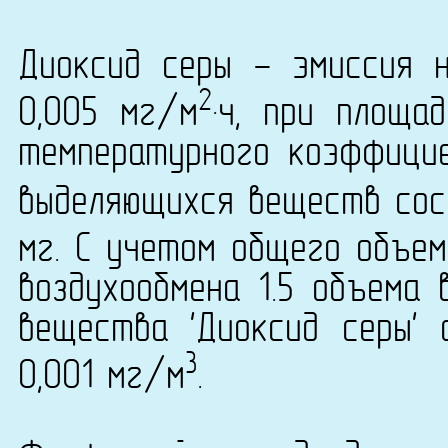
Диоксид серы - эмиссия 
2
0,005 мг/м
·ч, при площа
температурного коэффици
выделяющихся веществ сост
мг. С учетом общего объем
воздухообмена 1.5 объема 
вещества 'Диоксид серы' 
3
0,001 мг/м
.