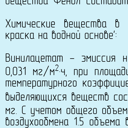
вещества 'Фенол' составит 0
Химические вещества в 
краска на водной основе':
Винилацетат - эмиссия н
2
0,031 мг/м
·ч, при площа
температурного коэффици
выделяющихся веществ сост
мг. С учетом общего объем
воздухообмена 1.5 объема 