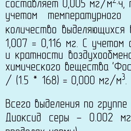
2
составляет 0,005 мг/м
·ч,
учетом температурного
количество выделяющихся 
1,007 = 0,116 мг. С учето
и кратности воздухообмена
химического вещества 'Фос
3
/ (1.5 * 168) = 0,000 мг/м
.
Всего выделения по группе 
Диоксид серы - 0.002 м