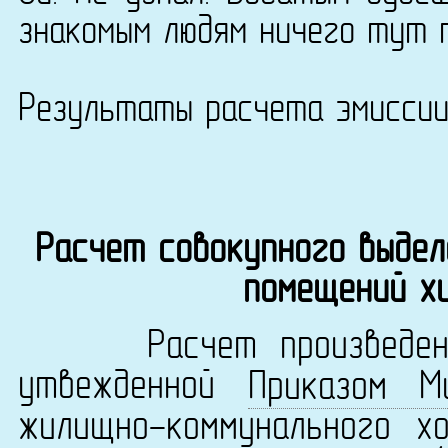
знакомым людям ничего тут 
Результаты расчета эмисси
Расчет совокупного выдел
помещений х
Расчет произведен в 
утвежденной
Приказом М
жилищно-коммунального х