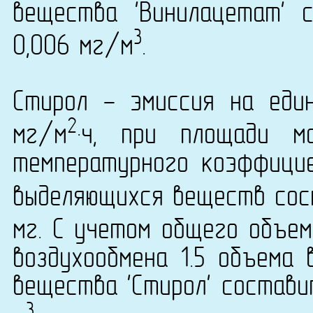
вещества 'Винилацетат' с
3
0,006 мг/м
.
Стирол - эмиссия на еди
2
мг/м
·ч, при площади м
температурного коэффици
выделяющихся веществ сост
мг. С учетом общего объем
воздухообмена 1.5 объема 
вещества 'Стирол' составит
3