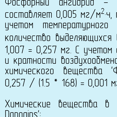
Фосфорный ангидрид - 
2
составляет 0,005 мг/м
·ч
учетом температурного
количество выделяющихся 
1,007 = 0,257 мг. С учето
и кратности воздухообмена
химического вещества '
0,257 / (1.5 * 168) = 0,001 
Химические вещества в 
Danogips':