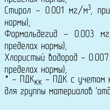
3
Стирол - 0.001 мг/м
, пр
нормы);
Формальдегид - 0.003 м
пределах нормы);
Хлористый водород - 0.00
пределах нормы);
* - ПДК
- ПДК с учетом к
кк
для группы материалов 'от