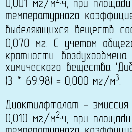
2
0,001 мг/м
·ч, при площад
температурного коэффици
выделяющихся веществ сос
0,070 мг. С учетом общег
кратности воздухообмена
химического вещества 'Ди
3
(3 * 69.98) = 0,000 мг/м
.
Диоктилфталат - эмиссия 
2
0,010 мг/м
·ч, при площад
температурного коэффици