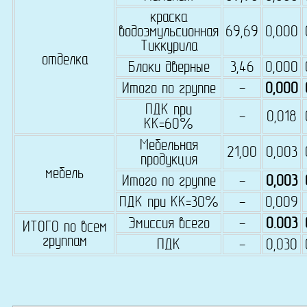
краска
водоэмульсионная
69,69
0,000
Тиккурила
отделка
Блоки дверные
3,46
0,000
Итого по группе
-
0,000
ПДК при
-
0,018
КК=60%
Мебельная
21,00
0,003
продукция
мебель
Итого по группе
-
0,003
ПДК при КК=30%
-
0,009
Эмиссия всего
-
0.003
ИТОГО по всем
группам
ПДК
-
0,030