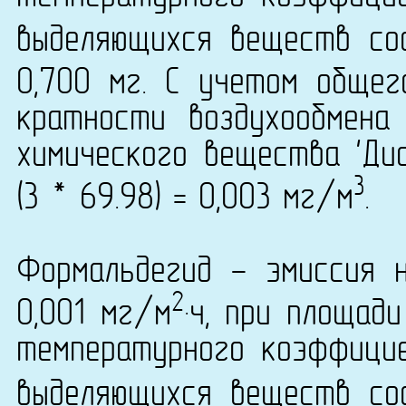
выделяющихся веществ сос
0,700 мг. С учетом общег
кратности воздухообмена
химического вещества 'Ди
3
(3 * 69.98) = 0,003 мг/м
.
Формальдегид - эмиссия 
2
0,001 мг/м
·ч, при площад
температурного коэффици
выделяющихся веществ сос