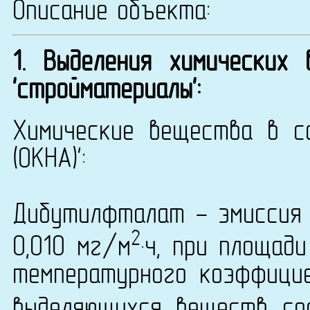
Описание объекта:
1. Выделения химических
'стройматериалы':
Химические вещества в с
(ОКНА)':
Дибутилфталат - эмиссия 
2
0,010 мг/м
·ч, при площад
температурного коэффици
выделяющихся веществ сос