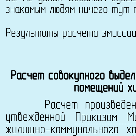
знакомым людям ничего тут 
Результаты расчета эмисси
Расчет совокупного выдел
помещений х
Расчет произведен в 
утвежденной
Приказом М
жилищно-коммунального х