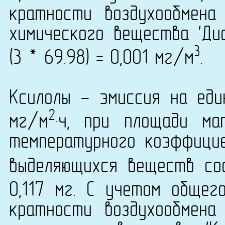
кратности воздухообмена
химического вещества 'Ди
3
(3 * 69.98) = 0,001 мг/м
.
Ксилолы - эмиссия на еди
2
мг/м
·ч, при площади ма
температурного коэффици
выделяющихся веществ сос
0,117 мг. С учетом общег
кратности воздухообмена