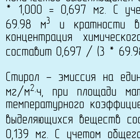
* 1,000 = 0,697 мг. С у
3
69.98 м
и кратности во
концентрация химическог
составит 0,697 / (3 * 69.9
Стирол - эмиссия на еди
2
мг/м
·ч, при площади ма
температурного коэффици
выделяющихся веществ сос
0,139 мг. С учетом общег