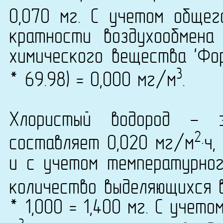
0,070 мг. С учетом общег
кратности воздухообмена
химического вещества 'Фор
3
* 69.98) = 0,000 мг/м
.
Хлористый водород - 
2
составляет 0,020 мг/м
·ч
и с учетом температурно
количество выделяющихся 
* 1,000 = 1,400 мг. С учет