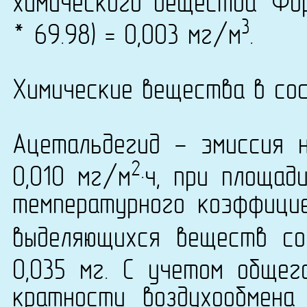
химического вещества 'Фор
3
* 69.98) = 0,003 мг/м
.
Химические вещества в сос
Ацетальдегид - эмиссия 
2
0,010 мг/м
·ч, при площад
температурного коэффици
выделяющихся веществ со
0,035 мг. С учетом общег
кратности воздухообмена