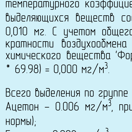
температурного коэффици
выделяющихся веществ со
0,010 мг. С учетом общег
кратности воздухообмена
химического вещества 'Фор
3
* 69.98) = 0,000 мг/м
.
Всего выделения по группе 
3
Ацетон - 0.006 мг/м
, пр
нормы);