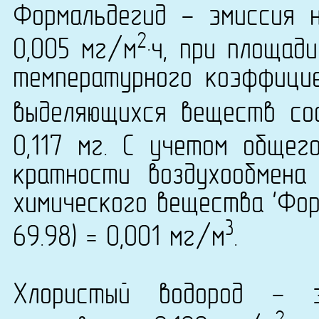
Формальдегид - эмиссия 
2
0,005 мг/м
·ч, при площад
температурного коэффици
выделяющихся веществ сос
0,117 мг. С учетом общег
кратности воздухообмена
химического вещества 'Фор
3
69.98) = 0,001 мг/м
.
Хлористый водород - 