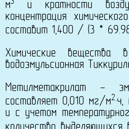
3
м
и кратности возду
концентрация химического
составит 1,400 / (3 * 69.9
Химические вещества в
водоэмульсионная Тиккурила
Метилметакрилат - эм
2
составляет 0,010 мг/м
·ч
и с учетом температурно
количество выделяющихся 