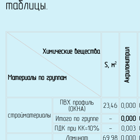
таблицы.
Акрилонитрил
Химические вещества
2
S, м
Материалы по группам
ПВХ профиль
23,46
0,000
(ОКНА)
стройматериалы
Итого по группе
-
0,000
ПДК при КК=10%
-
0,003
Ламинат
69,98
0,000