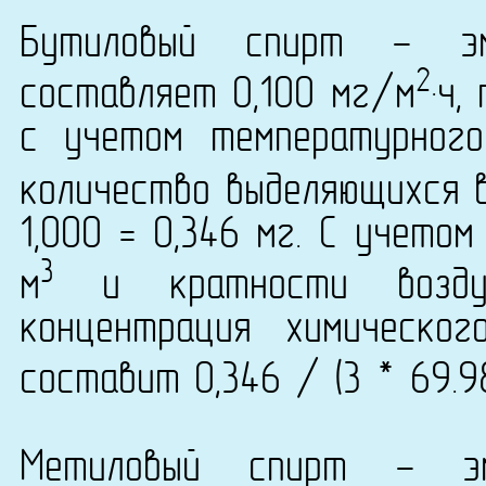
Бутиловый спирт - эм
2
составляет 0,100 мг/м
·ч,
с учетом температурног
количество выделяющихся в
1,000 = 0,346 мг. С учето
3
м
и кратности возду
концентрация химическог
составит 0,346 / (3 * 69.9
Метиловый спирт - эм