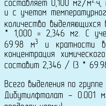
2
составляет 0,100 мг/м
·ч
и с учетом температурно
количество выделяющихся 
* 1,000 = 2,346 мг. С у
3
69.98 м
и кратности во
концентрация химического
составит 2,346 / (3 * 69.98
Всего выделения по группе 
Дибутилфталат - 0.001 м