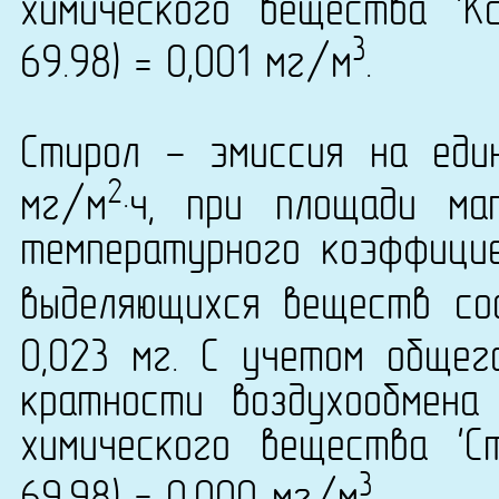
химического вещества 'К
3
69.98) = 0,001 мг/м
.
Стирол - эмиссия на еди
2
мг/м
·ч, при площади ма
температурного коэффици
выделяющихся веществ сос
0,023 мг. С учетом общег
кратности воздухообмена
химического вещества 'С
3