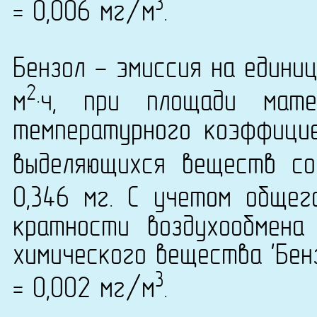
3
= 0,006 мг/м
.
Бензол - эмиссия на едини
2
м
·ч, при площади мат
температурного коэффици
выделяющихся веществ со
0,346 мг. С учетом общег
кратности воздухообмена
химического вещества 'Бенз
3
= 0,002 мг/м
.