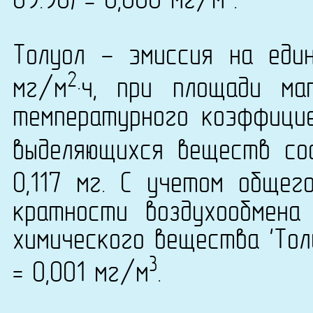
69.98) = 0,000 мг/м
.
Толуол - эмиссия на еди
2
мг/м
·ч, при площади ма
температурного коэффици
выделяющихся веществ сос
0,117 мг. С учетом общег
кратности воздухообмена
химического вещества 'Толу
3
= 0,001 мг/м
.