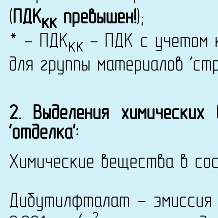
(
ПДК
превышен!
);
кк
* - ПДК
- ПДК с учетом к
кк
для группы материалов 'ст
2. Выделения химических
'отделка':
Химические вещества в сос
Дибутилфталат - эмиссия 