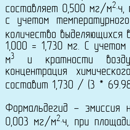
2
составляет 0,500 мг/м
·ч
с учетом температурног
количество выделяющихся в
1,000 = 1,730 мг. С учето
3
м
и кратности возду
концентрация химическог
составит 1,730 / (3 * 69.9
Формальдегид - эмиссия 
2
0,003 мг/м
·ч, при площад