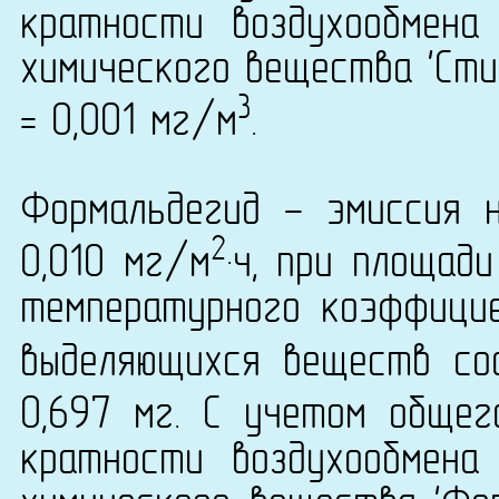
кратности воздухообмена
химического вещества 'Стир
3
= 0,001 мг/м
.
Формальдегид - эмиссия 
2
0,010 мг/м
·ч, при площад
температурного коэффици
выделяющихся веществ сос
0,697 мг. С учетом общег
кратности воздухообмена