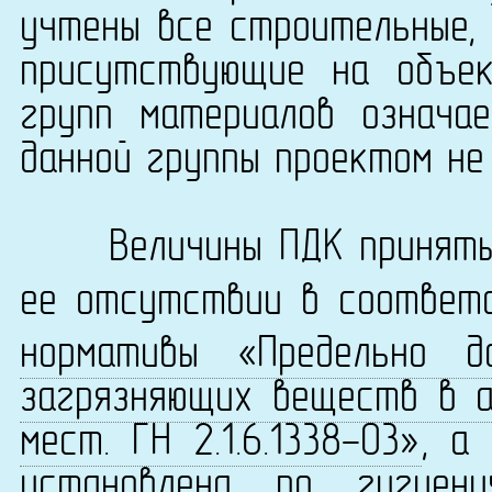
учтены все строительные, 
присутствующие на объек
групп материалов означа
данной группы проектом не
Величины ПДК приняты 
ее отсутствии в соответ
нормативы «Предельно д
загрязняющих веществ в а
мест. ГН 2.1.6.1338-03»
, а
установлена по
гигиен