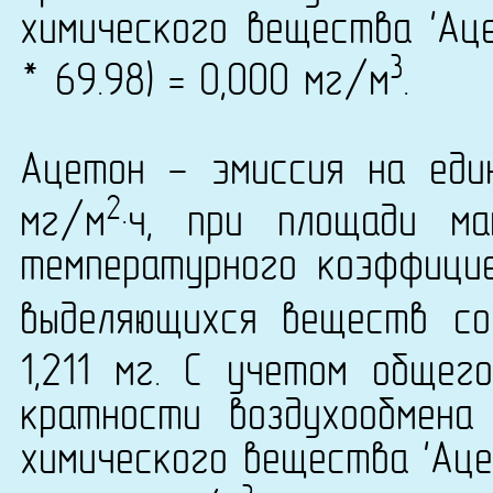
химического вещества 'Аце
3
* 69.98) = 0,000 мг/м
.
Ацетон - эмиссия на еди
2
мг/м
·ч, при площади м
температурного коэффици
выделяющихся веществ со
1,211 мг. С учетом общег
кратности воздухообмена
химического вещества 'Ацет