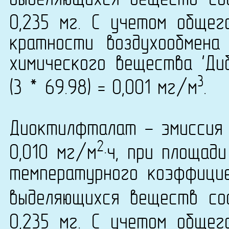
0,235 мг. С учетом общег
кратности воздухообмена
химического вещества 'Ди
3
(3 * 69.98) = 0,001 мг/м
.
Диоктилфталат - эмиссия 
2
0,010 мг/м
·ч, при площад
температурного коэффици
выделяющихся веществ сос
0,235 мг. С учетом общег