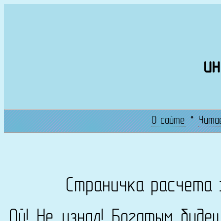
ин
О сайте
*
Чита
Страничка расчета 
Ой! Не узнал! Богатым буде