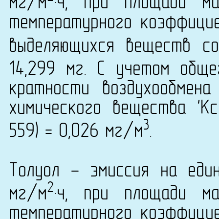
мг/м
·ч, при площади м
температурного коэффици
выделяющихся веществ со
14,299 мг. С учетом общ
кратности воздухообмена
химического вещества 'Кс
3
559) = 0,026 мг/м
.
Толуол - эмиссия на еди
2
мг/м
·ч, при площади м
температурного коэффици