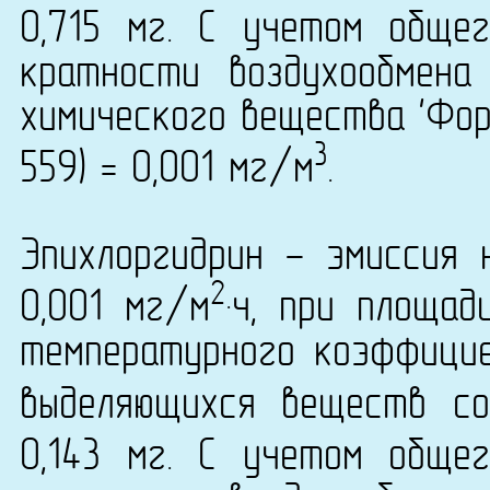
0,715 мг. С учетом обще
кратности воздухообмена
химического вещества 'Фор
3
559) = 0,001 мг/м
.
Эпихлоргидрин - эмиссия 
2
0,001 мг/м
·ч, при площа
температурного коэффици
выделяющихся веществ со
0,143 мг. С учетом обще