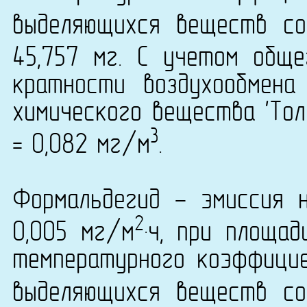
выделяющихся веществ со
45,757 мг. С учетом общ
кратности воздухообмена
химического вещества 'Тол
3
= 0,082 мг/м
.
Формальдегид - эмиссия 
2
0,005 мг/м
·ч, при площа
температурного коэффици
выделяющихся веществ со