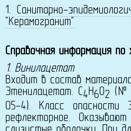
1.
Санитарно-эпидемиологи
"Керамогранит"
Справочная информация по
1. Винилацетат
Входит в состав материала
Этенилацетат. C
H
O
(№ 5
4
6
2
05-4). Класс опасности 3
рефлекторное. Оказывают
слизистые оболочки. При д