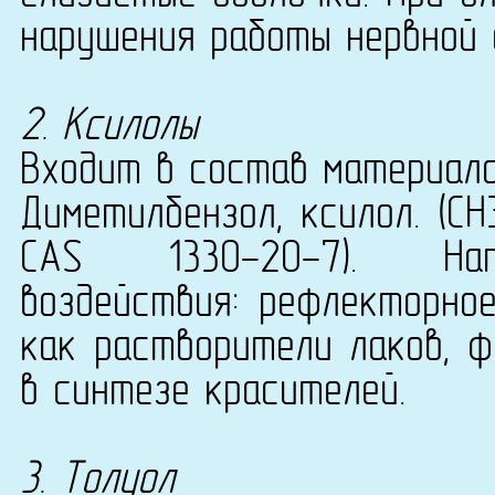
нарушения работы нервной 
2. Ксилолы
Входит в состав материала
Диметилбензол, ксилол. (СН
CAS 1330-20-7). Напр
воздействия: рефлекторное
как растворители лаков, ф
в синтезе красителей.
3. Толуол