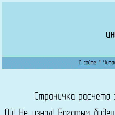
ин
О сайте
*
Чита
Страничка расчета 
Ой! Не узнал! Богатым буде