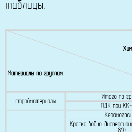
таблицы.
Хим
Материалы по группам
Итого по гр
стройматериалы
ПДК при КК
Керамогра
Краска водно-дисперсион
89)