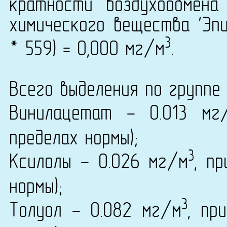
кратности воздухообмена
химического вещества 'Эпи
3
* 559) = 0,000 мг/м
.
Всего выделения по группе 
Винилацетат - 0.013 мг
пределах нормы);
3
Ксилолы - 0.026 мг/м
, п
нормы);
3
Толуол - 0.082 мг/м
, пр