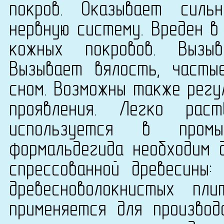
покров. Оказывает силь
нервную систему. Вреден в
кожных покровов. Вызыв
Вызывает вялость, часты
сном. Возможны также регу
проявления. Легко рас
используется в промы
формальдегида необходим 
спрессованной древесины:
древесноволокнистых п
применяется для производ