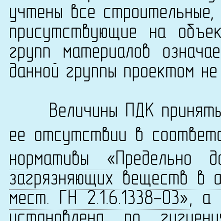
учтены все строительные, 
присутствующие на объек
групп материалов означа
данной группы проектом не
Величины ПДК приняты 
ее отсутствии в соответ
нормативы «Предельно д
загрязняющих веществ в а
мест. ГН 2.1.6.1338-03»
, а
установлена по
гигиен