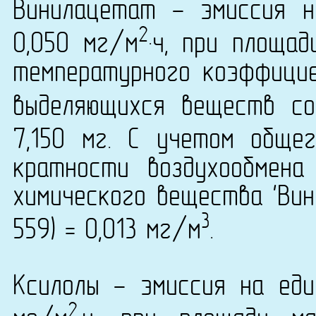
Винилацетат - эмиссия н
2
0,050 мг/м
·ч, при площа
температурного коэффици
выделяющихся веществ со
7,150 мг. С учетом обще
кратности воздухообмена
химического вещества 'Вин
3
559) = 0,013 мг/м
.
Ксилолы - эмиссия на еди
2