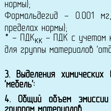
нормы);
Формальдегид - 0.001 мг
пределах нормы);
* - ПДК
- ПДК с учетом к
кк
для группы материалов 'от
3. Выделения химических
'мебель':
4. Общий объем эмиссии
группам материалов