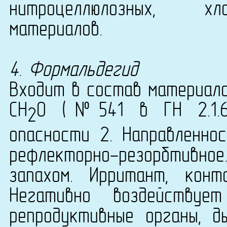
нитроцеллюлозных, хл
материалов.
4. Формальдегид
Входит в состав материала
CH
O (№541 в ГН 2.1.6.
2
опасности 2. Направленнос
рефлекторно-резорбтивн
запахом. Ирритант, конта
Негативно воздействуе
репродуктивные органы, д