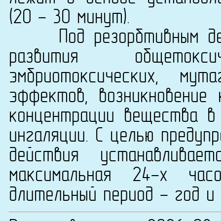
(20 - 30 минут).
Под резорбтивным дейс
развития общетоксиче
эмбриотоксических, мут
эффектов, возникновение
концентрации вещества в 
ингаляции. С целью предуп
действия устанавливае
максимальная 24-х ча
длительный период - год и 