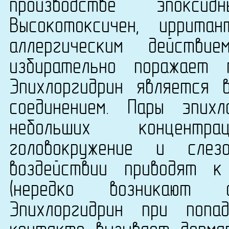
производстве эпокс
Высокотоксичен, иррита
аллергическим действ
избирательно поражает 
Эпихлоргидрин является 
соединением. Пары эпих
небольших концентр
головокружение и слез
воздействии приводят к
(нередко возникают с
Эпихлоргидрин при поп