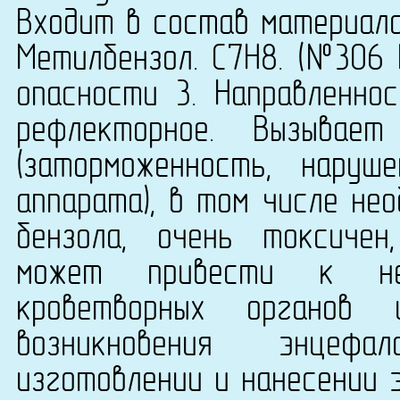
Входит в состав материала
Метилбензол. C7H8. (№306 Г
опасности 3. Направленнос
рефлекторное. Вызывае
(заторможенность, наруш
аппарата), в том числе не
бензола, очень токсичен
может привести к нео
кроветворных органов
возникновения энцефа
изготовлении и нанесении э