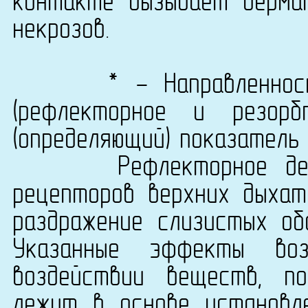
контакте вызывает дерма
некрозов.
* - Направленность б
(рефлекторное и резорб
(определяющий) показатель
Рефлекторное действ
рецепторов верхних дыхат
раздражение слизистых обо
Указанные эффекты воз
воздействии веществ, п
лежит в основе установл