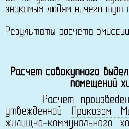
знакомым людям ничего тут 
Результаты расчета эмисси
Расчет совокупного выдел
помещений х
Расчет произведен в 
утвежденной
Приказом М
жилищно-коммунального х