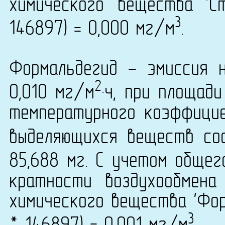
химического вещества 'С
3
146897) = 0,000 мг/м
.
Формальдегид - эмиссия 
2
0,010 мг/м
·ч, при площад
температурного коэффици
выделяющихся веществ сос
85,688 мг. С учетом обще
кратности воздухообмена
химического вещества 'Фор
3