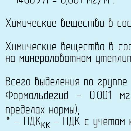
* 146897) = 0,001 мг/м
.
Химические вещества в сос
Химические вещества в сос
на минераловатном утеплит
Всего выделения по группе 
Формальдегид - 0.001 м
пределах нормы);
* - ПДК
- ПДК с учетом к
кк