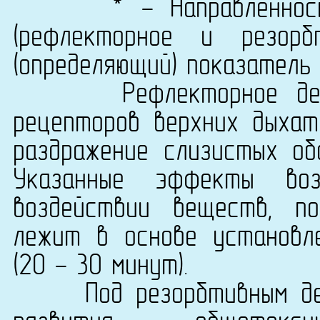
* - Направленность б
(рефлекторное и резорб
(определяющий) показатель
Рефлекторное действ
рецепторов верхних дыхат
раздражение слизистых обо
Указанные эффекты воз
воздействии веществ, п
лежит в основе установл
(20 - 30 минут).
Под резорбтивным дейс