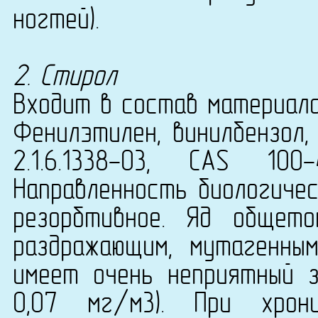
ногтей).
2. Стирол
Входит в состав материала 
Фенилэтилен, винилбензол,
2.1.6.1338-03, CAS 10
Направленность биологичес
резорбтивное. Яд общето
раздражающим, мутагенны
имеет очень неприятный з
0,07 мг/м3). При хрон