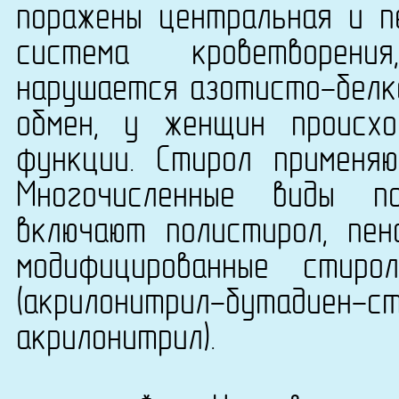
поражены центральная и п
система кроветворени
нарушается азотисто-белко
обмен, у женщин происхо
функции. Стирол применяю
Многочисленные виды п
включают полистирол, пено
модифицированные стиро
(акрилонитрил-бутади
акрилонитрил).