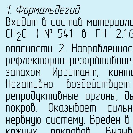
1. Формальдегид
Входит в состав материала 
CH
O (№541 в ГН 2.1.6.
2
опасности 2. Направленнос
рефлекторно-резорбтивн
запахом. Ирритант, конта
Негативно воздействуе
репродуктивные органы, д
покров. Оказывает силь
нервную систему. Вреден в
кожных покровов. Вызыв