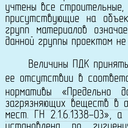
учтены все строительные, 
присутствующие на объек
групп материалов означа
данной группы проектом не
Величины ПДК приняты 
ее отсутствии в соответ
нормативы «Предельно д
загрязняющих веществ в а
мест. ГН 2.1.6.1338-03»
, а
установлена по
гигиен