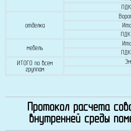
ПДК
Воро
отделка
Ито
ПДК
Ито
мебель
ПДК
Эм
ИТОГО по всем
группам
Протокол расчета сово
внутренней среды пом