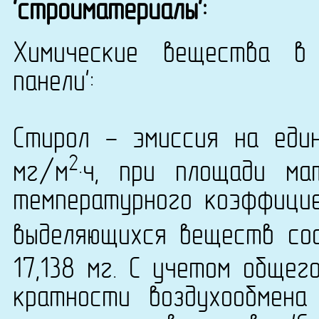
'стройматериалы':
Химические вещества в 
панели':
Стирол - эмиссия на еди
2
мг/м
·ч, при площади ма
температурного коэффици
выделяющихся веществ сос
17,138 мг. С учетом обще
кратности воздухообмена