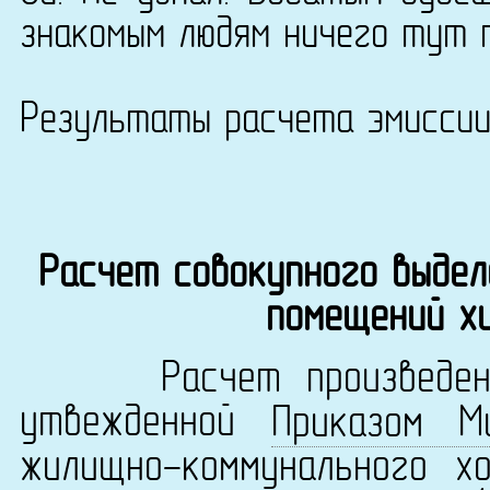
знакомым людям ничего тут 
Результаты расчета эмисси
Расчет совокупного выдел
помещений х
Расчет произведен в 
утвежденной
Приказом М
жилищно-коммунального х