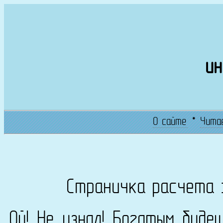
ин
О сайте
*
Чита
Страничка расчета 
Ой! Не узнал! Богатым буде