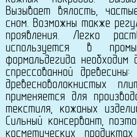
Вызывает вялость, часты
сном. Возможны также регу
проявления. Легко рас
используется в промы
формальдегида необходим 
спрессованной древесины:
древесноволокнистых п
применяется для производ
текстиля, кожаных издели
Сильный консервант, поэт
косметических продукта