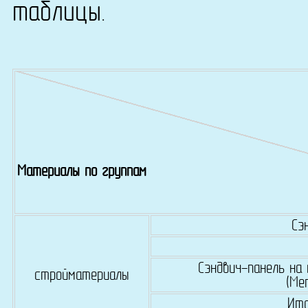
таблицы.
Материалы по группам
Сэ
Сэндвич-панель на
стройматериалы
(Ме
Ито