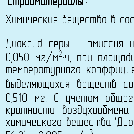
'стройматериалы':
Химические вещества в сос
Диоксид серы - эмиссия 
2
0,050 мг/м
·ч, при площад
температурного коэффици
выделяющихся веществ со
0,510 мг. С учетом обще
кратности воздухообмена
химического вещества 'Дио
3