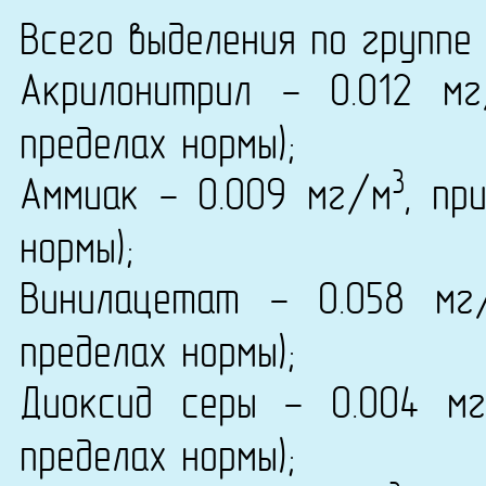
Всего выделения по группе 
Акрилонитрил - 0.012 м
пределах нормы);
3
Аммиак - 0.009 мг/м
, пр
нормы);
Винилацетат - 0.058 мг
пределах нормы);
Диоксид серы - 0.004 м
пределах нормы);