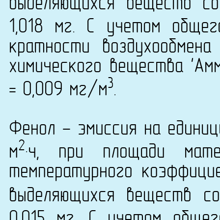
выделяющихся веществ со
1,018 мг. С учетом обще
кратности воздухообмена
химического вещества 'Амм
3
= 0,009 мг/м
.
Фенол - эмиссия на единиц
2
м
·ч, при площади мат
температурного коэффици
выделяющихся веществ со
0,015 мг. С учетом обще