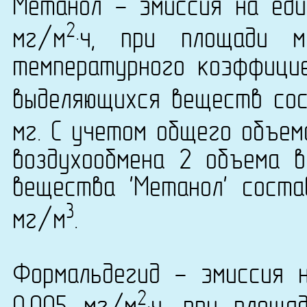
Метанол - эмиссия на еди
2
мг/м
·ч, при площади 
температурного коэффици
выделяющихся веществ сост
мг. С учетом общего объем
воздухообмена 2 объема в
вещества 'Метанол' соста
3
мг/м
.
Формальдегид - эмиссия 
2