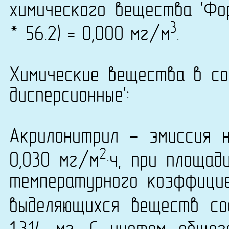
химического вещества 'Фор
3
* 56.2) = 0,000 мг/м
.
Химические вещества в со
дисперсионные':
Акрилонитрил - эмиссия 
2
0,030 мг/м
·ч, при площад
температурного коэффици
выделяющихся веществ со