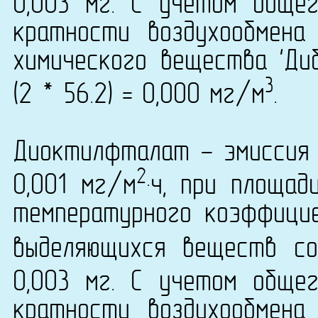
0,003 мг. С учетом обще
кратности воздухообмена
химического вещества 'Ди
3
(2 * 56.2) = 0,000 мг/м
.
Диоктилфталат - эмиссия 
2
0,001 мг/м
·ч, при площад
температурного коэффици
выделяющихся веществ со
0,003 мг. С учетом обще
кратности воздухообмена