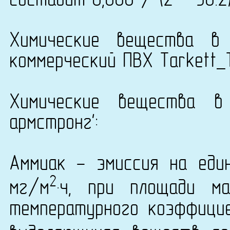
составит 0,088 / (2 * 56.2
Химические вещества в 
коммерческий ПВХ Tarkett_T
Химические вещества в
армстронг':
Аммиак - эмиссия на еди
2
мг/м
·ч, при площади ма
температурного коэффици