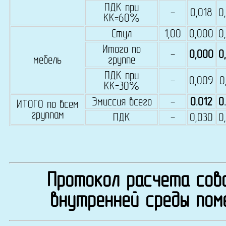
ПДК при
-
0,018
0
КК=60%
Стул
1,00
0,000
0
Итого по
-
0,000
0
мебель
группе
ПДК при
-
0,009
0
КК=30%
Эмиссия всего
-
0.012
0
ИТОГО по всем
группам
ПДК
-
0,030
0
Протокол расчета сово
внутренней среды пом