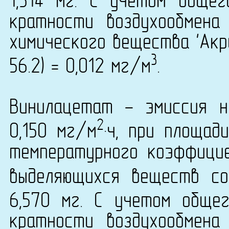
1,314 мг. С учетом обще
кратности воздухообмена
химического вещества 'Акр
3
56.2) = 0,012 мг/м
.
Винилацетат - эмиссия н
2
0,150 мг/м
·ч, при площад
температурного коэффици
выделяющихся веществ со
6,570 мг. С учетом обще
кратности воздухообмена