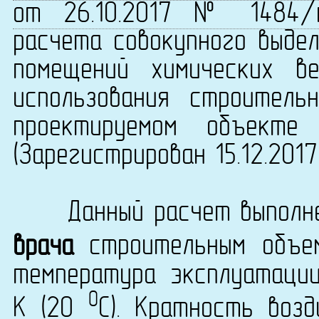
от 26.10.2017 № 1484/
расчета совокупного выдел
помещений химических в
использования строитель
проектируемом объекте 
(Зарегистрирован 15.12.201
Данный расчет выполне
врача
строительным объ
температура эксплуатаци
0
K (20
C). Кратность возд