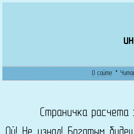
ин
О сайте
*
Чита
Страничка расчета 
Ой! Не узнал! Богатым буде