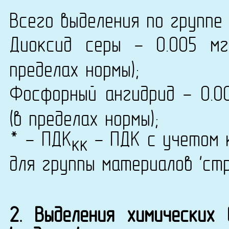
Всего выделения по группе 
Диоксид серы - 0.005 м
пределах нормы);
Фосфорный ангидрид - 0.0
(в пределах нормы);
* - ПДК
- ПДК с учетом к
кк
для группы материалов 'ст
2. Выделения химических