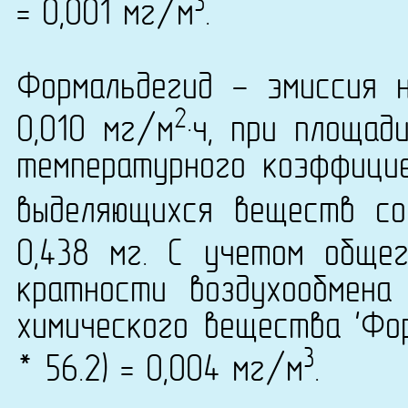
3
= 0,001 мг/м
.
Формальдегид - эмиссия 
2
0,010 мг/м
·ч, при площад
температурного коэффици
выделяющихся веществ со
0,438 мг. С учетом обще
кратности воздухообмена
химического вещества 'Фор
3
* 56.2) = 0,004 мг/м
.