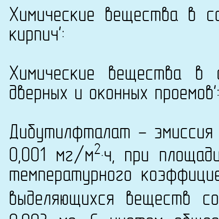
Химические вещества в со
кирпич':
Химические вещества в с
дверных и оконных проемов'
Дибутилфталат - эмиссия 
2
0,001 мг/м
·ч, при площад
температурного коэффици
выделяющихся веществ со