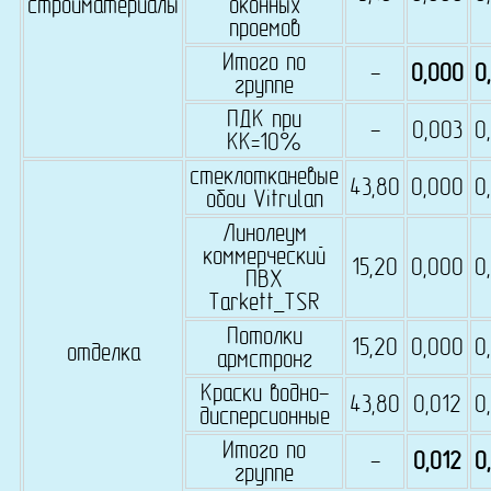
стройматериалы
оконных
проемов
Итого по
-
0,000
0
группе
ПДК при
-
0,003
0
КК=10%
стеклотканевые
43,80
0,000
0
обои Vitrulan
Линолеум
коммерческий
15,20
0,000
0
ПВХ
Tarkett_TSR
Потолки
15,20
0,000
0
отделка
армстронг
Краски водно-
43,80
0,012
0
дисперсионные
Итого по
-
0,012
0
группе