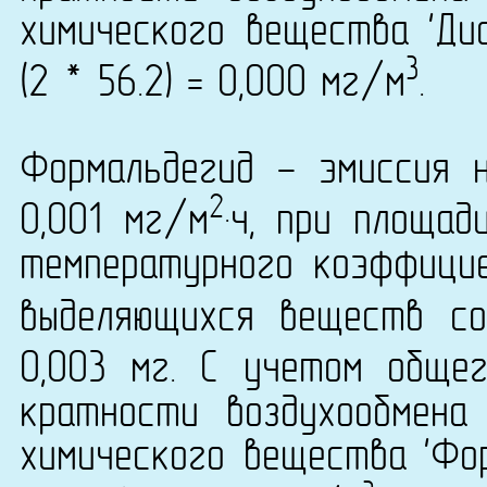
химического вещества 'Ди
3
(2 * 56.2) = 0,000 мг/м
.
Формальдегид - эмиссия 
2
0,001 мг/м
·ч, при площад
температурного коэффици
выделяющихся веществ со
0,003 мг. С учетом обще
кратности воздухообмена
химического вещества 'Фор