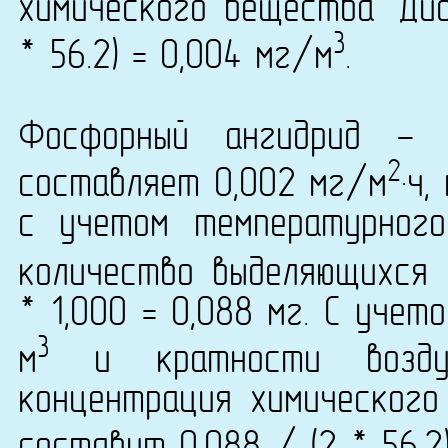
химического вещества 'Дио
3
* 56.2) = 0,004 мг/м
.
Фосфорный ангидрид - 
2
составляет 0,002 мг/м
·ч
с учетом температурног
количество выделяющихся 
* 1,000 = 0,088 мг. С уче
3
м
и кратности возду
концентрация химического