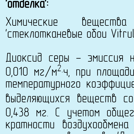
'отделка':
Химические вещест
'стеклотканевые обои Vitrul
Диоксид серы - эмиссия 
2
0,010 мг/м
·ч, при площад
температурного коэффици
выделяющихся веществ со
0,438 мг. С учетом обще
кратности воздухообмена