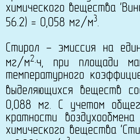
химического вещества 'Вин
3
56.2) = 0,058 мг/м
.
Стирол - эмиссия на еди
2
мг/м
·ч, при площади м
температурного коэффици
выделяющихся веществ со
0,088 мг. С учетом обще
кратности воздухообмена
химического вещества 'Сти