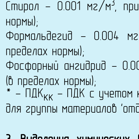
3
Стирол - 0.001 мг/м
, пр
нормы);
Формальдегид - 0.004 м
пределах нормы);
Фосфорный ангидрид - 0.0
(в пределах нормы);
* - ПДК
- ПДК с учетом к
кк
для группы материалов 'от