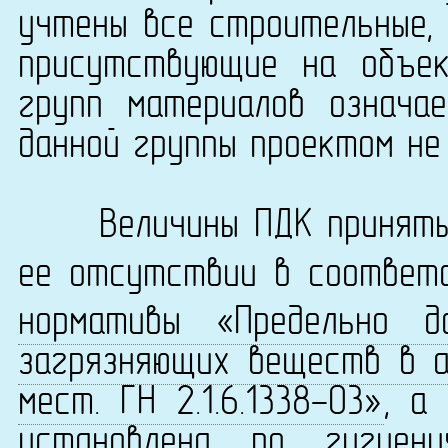
учтены все строительные, 
присутствующие на объек
групп материалов означа
данной группы проектом не
Величины ПДК приняты 
ее отсутствии в соответ
нормативы «Предельно д
загрязняющих веществ в а
мест. ГН 2.1.6.1338-03»
, а
установлена по
гигиен