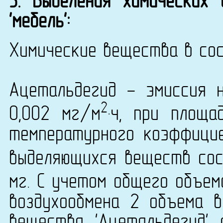
3. Выделения химических
'мебель':
Химические вещества в сос
Ацетальдегид - эмиссия 
2
0,002 мг/м
·ч, при площа
температурного коэффици
выделяющихся веществ сост
мг. С учетом общего объем
воздухообмена 2 объема в
вещества 'Ацетальдегид' 