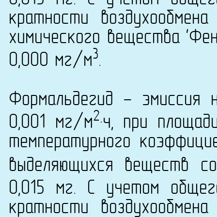
кратности воздухообмена
химического вещества 'Фено
3
0,000 мг/м
.
Формальдегид - эмиссия 
2
0,001 мг/м
·ч, при площад
температурного коэффици
выделяющихся веществ со
0,015 мг. С учетом обще
кратности воздухообмена