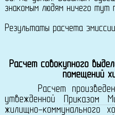
знакомым людям ничего тут 
Результаты расчета эмисси
Расчет совокупного выдел
помещений х
Расчет произведен в 
утвежденной
Приказом М
жилищно-коммунального х