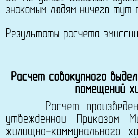
знакомым людям ничего тут 
Результаты расчета эмисси
Расчет совокупного выдел
помещений х
Расчет произведен в 
утвежденной
Приказом М
жилищно-коммунального х