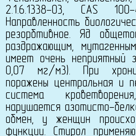
2.1.6.1338-03, CAS 10
Направленность биологичес
резорбтивное. Яд общето
раздражающим, мутагенны
имеет очень неприятный з
0,07 мг/м3). При хрон
поражены центральная и п
система кроветворени
нарушается азотисто-белко
обмен, у женщин происхо
функции. Стирол применяю