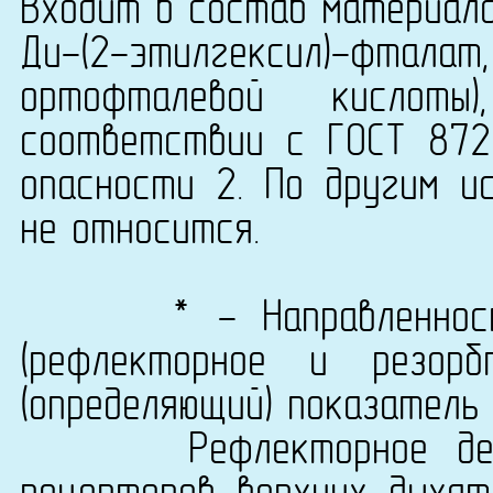
Входит в состав материала
Ди-(2-этилгексил)-фтала
ортофталевой кислоты
соответствии с ГОСТ 872
опасности 2. По другим и
не относится.
* - Направленность б
(рефлекторное и резорб
(определяющий) показатель
Рефлекторное действ