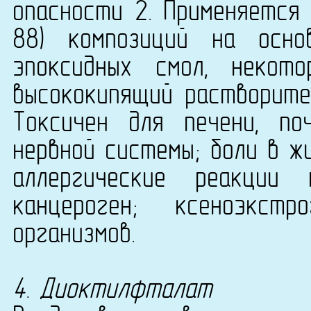
опасности 2. Применяется
88) композиций на основ
эпоксидных смол, некот
высококипящий растворите
Токсичен для печени, по
нервной системы; боли в ж
аллергические реакции 
канцероген; ксеноэкст
организмов.
4. Диоктилфталат