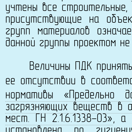
учтены все строительные, 
присутствующие на объек
групп материалов означа
данной группы проектом не
Величины ПДК приняты 
ее отсутствии в соответ
нормативы «Предельно д
загрязняющих веществ в а
мест. ГН 2.1.6.1338-03»
, а
установлена по
гигиен