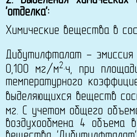
2. Выделения химических
'отделка':
Химические вещества в сос
Дибутилфталат - эмиссия 
2
0,100 мг/м
·ч, при площа
температурного коэффици
выделяющихся веществ сост
мг. С учетом общего объем
воздухообмена 4 объема в
вещества 'Дибутилфталат'