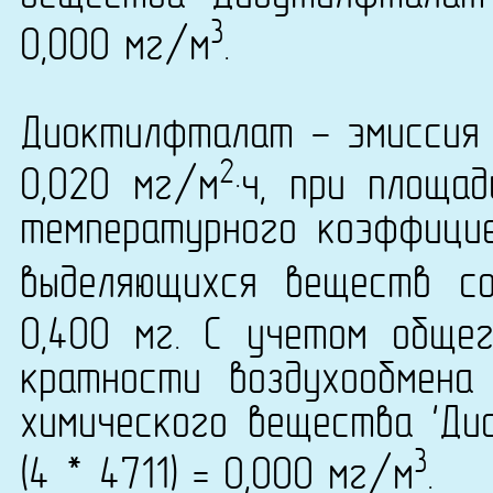
3
0,000 мг/м
.
Диоктилфталат - эмиссия 
2
0,020 мг/м
·ч, при площа
температурного коэффици
выделяющихся веществ с
0,400 мг. С учетом обще
кратности воздухообмена
химического вещества 'Ди
3
(4 * 4711) = 0,000 мг/м
.