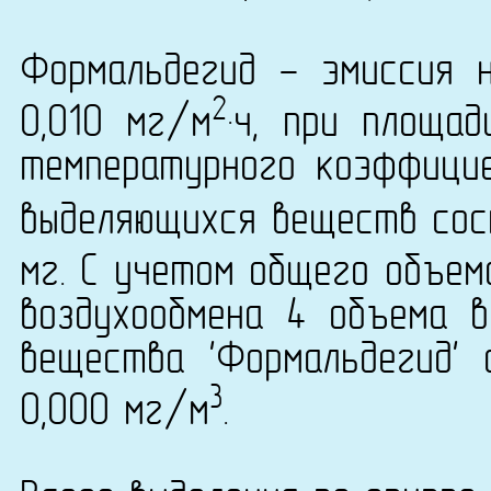
Формальдегид - эмиссия 
2
0,010 мг/м
·ч, при площа
температурного коэффици
выделяющихся веществ сост
мг. С учетом общего объем
воздухообмена 4 объема в
вещества 'Формальдегид' 
3
0,000 мг/м
.