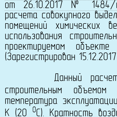
от 26.10.2017 № 1484/
расчета совокупного выдел
помещений химических в
использования строитель
проектируемом объекте 
(Зарегистрирован 15.12.201
Данный расчет вы
строительным объемо
температура эксплуатаци
0
K (20
C). Кратность возд