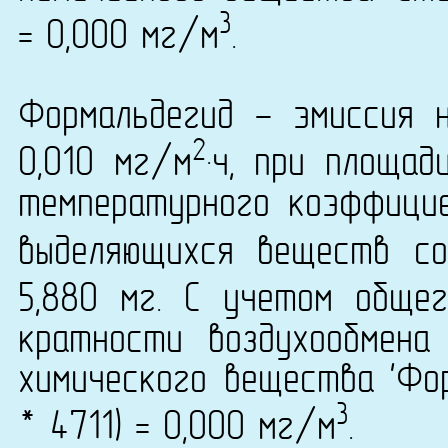
3
= 0,000 мг/м
.
Формальдегид - эмиссия 
2
0,010 мг/м
·ч, при площа
температурного коэффици
выделяющихся веществ со
5,880 мг. С учетом обще
кратности воздухообмена
химического вещества 'Фор
3
* 4711) = 0,000 мг/м
.