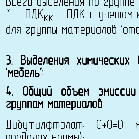
Всего выделения по группе 
* - ПДК
- ПДК с учетом к
кк
для группы материалов 'от
3. Выделения химических
'мебель':
4. Общий объем эмиссии
группам материалов
Дибутилфталат: 0+0=0 
пределах нормы);