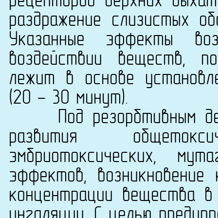
рецепторов верхних дыхат
раздражение слизистых обо
Указанные эффекты воз
воздействии веществ, п
лежит в основе установл
(20 - 30 минут).
Под резорбтивным дейс
развития общетоксиче
эмбриотоксических, мут
эффектов, возникновение
концентрации вещества в 
ингаляции. С целью предуп