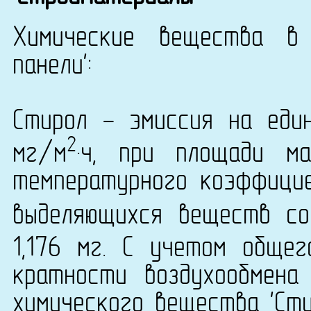
Химические вещества в 
панели':
Стирол - эмиссия на еди
2
мг/м
·ч, при площади м
температурного коэффици
выделяющихся веществ со
1,176 мг. С учетом обще
кратности воздухообмена
химического вещества 'Сти