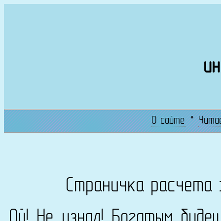
ин
О сайте
*
Чита
Страничка расчета 
Ой! Не узнал! Богатым буде