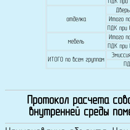
ПДК при
Дверь
отделка
Итого по
ПДК при
Итого по
мебель
ПДК при
Эмиссия
ИТОГО по всем группам
П
Протокол расчета сово
внутренней среды пом