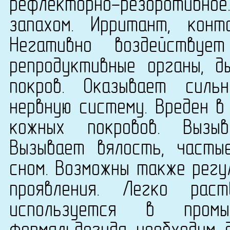
рефлекторно-резорбтивн
запахом. Ирритант, конта
Негативно воздействуе
репродуктивные органы, д
покров. Оказывает силь
нервную систему. Вреден в
кожных покровов. Вызыв
Вызывает вялость, часты
сном. Возможны также регу
проявления. Легко рас
используется в промы