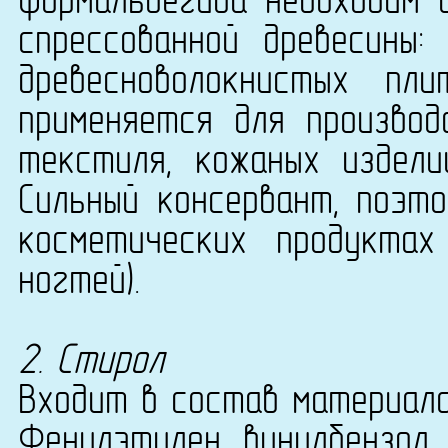
формальдегида необходим 
спрессованной древесины:
древесноволокнистых п
применяется для производ
текстиля, кожаных издели
Сильный консервант, поэт
косметических продукта
ногтей).
2. Стирол
Входит в состав материала 
Фенилэтилен, винилбензол,