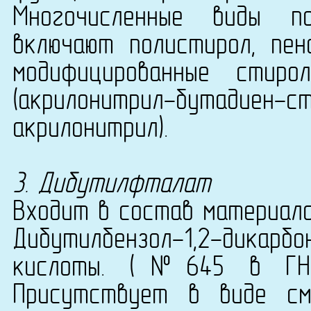
Многочисленные виды п
включают полистирол, пено
модифицированные стиро
(акрилонитрил-бутади
акрилонитрил).
3. Дибутилфталат
Входит в состав материала
Дибутилбензол-1,2-дикарбо
кислоты. (№645 в ГН 2.2
Присутствует в виде см