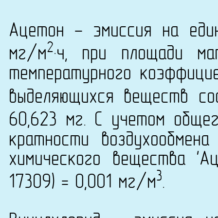
Ацетон - эмиссия на еди
2
мг/м
·ч, при площади м
температурного коэффици
выделяющихся веществ со
60,623 мг. С учетом обще
кратности воздухообмена
химического вещества 'А
3
17309) = 0,001 мг/м
.