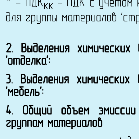
* - ПДК
- ПДК с учетом к
кк
для группы материалов 'ст
2. Выделения химических
'отделка':
3. Выделения химических
'мебель':
4. Общий объем эмиссии
группам материалов