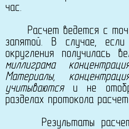
час.
Расчет ведется с точно
запятой. В случае, есл
округления получилась в
миллиграма концентрац
Материалы, концентра
учитываются
и не отобра
разделах протокола расчет
Результаты расчета с