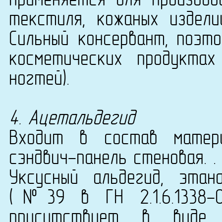
применяется для производ
текстиля, кожаных издели
Сильный консервант, поэт
косметических продукта
ногтей).
4. Ацетальдегид
Входит в состав матери
сэндвич-панель стеновая. .
Уксусный альдегид, этана
(№39 в ГН 2.1.6.1338-0
присутствует в виде 