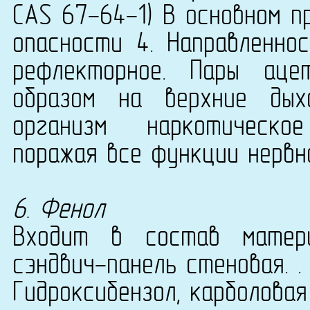
CAS 67-64-1) В основном п
опасности 4. Направленнос
рефлекторное. Пары аце
образом на верхние дых
организм наркотическо
поражая все функции нервн
6. Фенол
Входит в состав матери
сэндвич-панель стеновая. .
Гидроксибензол, карболовая