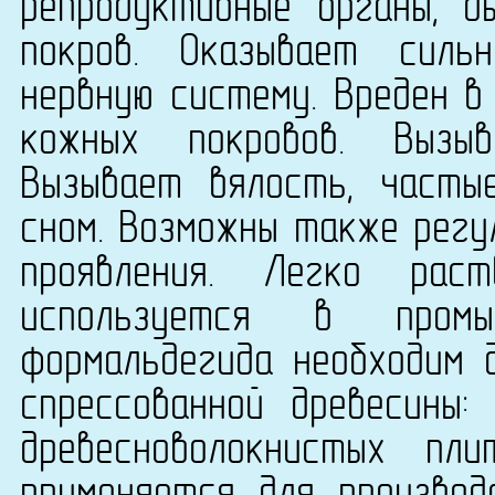
репродуктивные органы, д
покров. Оказывает силь
нервную систему. Вреден в
кожных покровов. Вызыв
Вызывает вялость, часты
сном. Возможны также регу
проявления. Легко рас
используется в промы
формальдегида необходим 
спрессованной древесины:
древесноволокнистых п