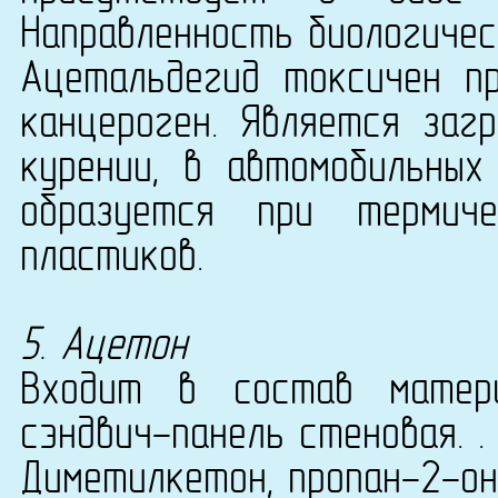
Направленность биологичес
Ацетальдегид токсичен пр
канцероген. Является загр
курении, в автомобильных
образуется при термич
пластиков.
5. Ацетон
Входит в состав матери
сэндвич-панель стеновая. .
Диметилкетон, пропан-2-он.