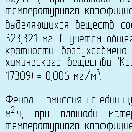
температурного коэффици
выделяющихся веществ со
323,321 мг. С учетом общ
кратности воздухообмена
химического вещества 'Кс
3
17309) = 0,006 мг/м
.
Фенол - эмиссия на единиц
2
м
·ч, при площади мат
температурного коэффици