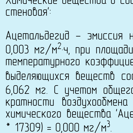
Химические вещества в сос
стеновая':
Ацетальдегид - эмиссия 
2
0,003 мг/м
·ч, при площад
температурного коэффици
выделяющихся веществ со
6,062 мг. С учетом общег
кратности воздухообмена
химического вещества 'Аце
3
* 17309) = 0,000 мг/м
.