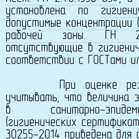
установлена по
гигиен
допустимые концентрации (
рабочей зоны. ГН 2.2.
отсутствующие в гигиенич
соответствии с ГОСТами ил
При оценке результ
учитывать, что величина 
в санитарно-эпидеми
(гигиенических сертификат
30255-2014 приведена для 