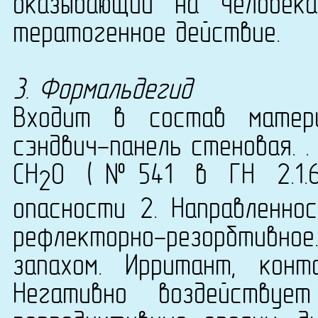
оказывающий на человека
тератогенное действие.
3. Формальдегид
Входит в состав матери
сэндвич-панель стеновая. .
CH
O (№541 в ГН 2.1.6.
2
опасности 2. Направленнос
рефлекторно-резорбтивн
запахом. Ирритант, конта
Негативно воздействуе