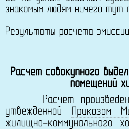
знакомым людям ничего тут 
Результаты расчета эмисси
Расчет совокупного выдел
помещений х
Расчет произведен в 
утвежденной
Приказом М
жилищно-коммунального х