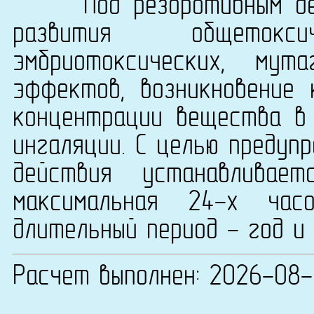
Под резорбтивным дейс
развития общетоксиче
эмбриотоксических, мут
эффектов, возникновение
концентрации вещества в 
ингаляции. С целью предуп
действия устанавливае
максимальная 24-х ча
длительный период - год и 
Расчет выполнен: 2026-08