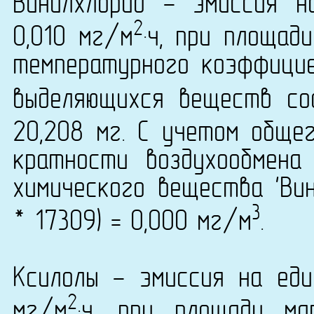
Винилхлорид - эмиссия н
2
0,010 мг/м
·ч, при площад
температурного коэффици
выделяющихся веществ со
20,208 мг. С учетом обще
кратности воздухообмена
химического вещества 'Вин
3
* 17309) = 0,000 мг/м
.
Ксилолы - эмиссия на еди
2
мг/м
·ч, при площади м