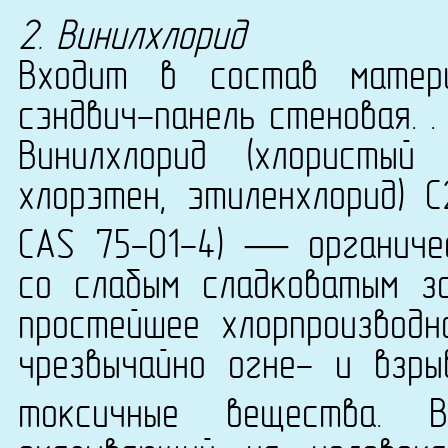
2. Винилхлорид
Входит в состав матери
сэндвич-панель стеновая. .
Винилхлорид (хлористый 
хлорэтен, этиленхлорид) C
CAS 75-01-4) — органиче
со слабым сладковатым з
простейшее хлорпроизводн
чрезвычайно огне- и взры
токсичные вещества. 