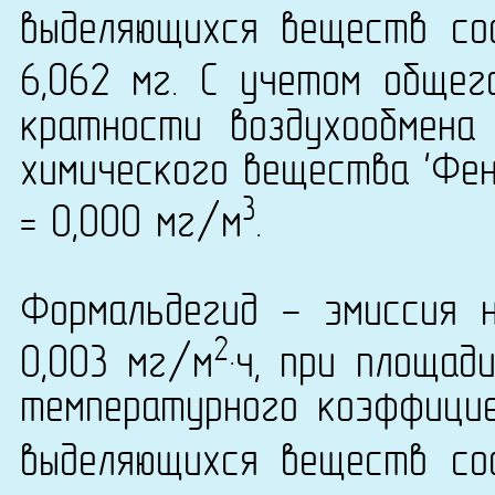
выделяющихся веществ со
6,062 мг. С учетом общег
кратности воздухообмена
химического вещества 'Фен
3
= 0,000 мг/м
.
Формальдегид - эмиссия 
2
0,003 мг/м
·ч, при площад
температурного коэффици
выделяющихся веществ со