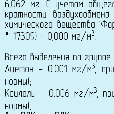
6,062 мг. С учетом общег
кратности воздухообмена
химического вещества 'Фор
3
* 17309) = 0,000 мг/м
.
Всего выделения по группе 
3
Ацетон - 0.001 мг/м
, пр
нормы);
3
Ксилолы - 0.006 мг/м
, пр
нормы);