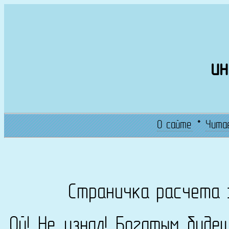
ин
О сайте
*
Чита
Страничка расчета 
Ой! Не узнал! Богатым буде