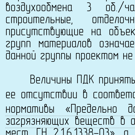
воздухообмена 3 об./
строительные, отдело
присутствующие на объек
групп материалов означа
данной группы проектом не
Величины ПДК приняты 
ее отсутствии в соответ
нормативы «Предельно д
загрязняющих веществ в а
мест. ГН 2.1.6.1338-03»
, а