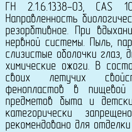
ГН 2.1.6.1338-03, CAS 1
Направленность биологичес
резорбтивное. При вдыхан
нервной системы. Пыль, па
слизистые оболочки глаз, 
химические ожоги. В сост
своих летучих свойст
фенопластов в пищевой 
предметов быта и детск
категорически запреще
рекомендовано для отделки