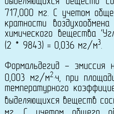
выделяющихся веществ со
717,000 мг. С учетом общ
кратности воздухообмена
химического вещества 'Уг
3
(2 * 9843) = 0,036 мг/м
.
Формальдегид - эмиссия 
2
0,003 мг/м
·ч, при площа
температурного коэффици
выделяющихся веществ сост
мг. С учетом общего 