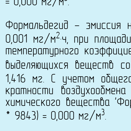
= 0,000 мг/м
.
Формальдегид - эмиссия 
2
0,001 мг/м
·ч, при площад
температурного коэффици
выделяющихся веществ со
1,416 мг. С учетом обще
кратности воздухообмена
химического вещества 'Фор
3
* 9843) = 0,000 мг/м
.