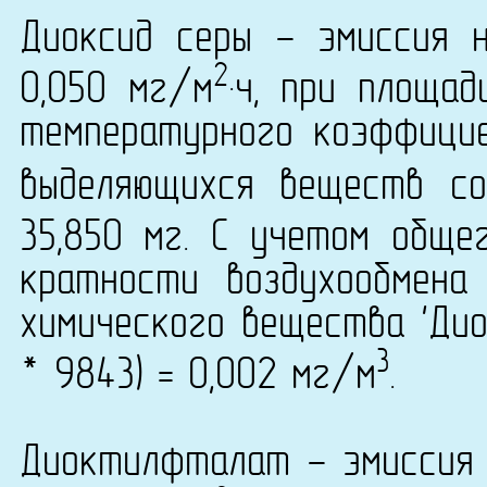
Диоксид серы - эмиссия 
2
0,050 мг/м
·ч, при площа
температурного коэффици
выделяющихся веществ со
35,850 мг. С учетом обще
кратности воздухообмена
химического вещества 'Дио
3
* 9843) = 0,002 мг/м
.
Диоктилфталат - эмиссия 