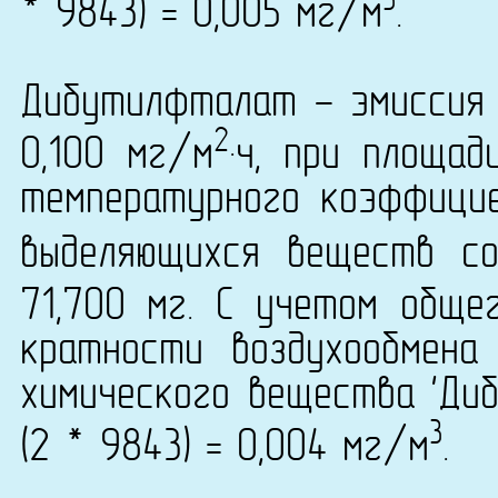
3
* 9843) = 0,005 мг/м
.
Дибутилфталат - эмиссия 
2
0,100 мг/м
·ч, при площа
температурного коэффици
выделяющихся веществ со
71,700 мг. С учетом обще
кратности воздухообмена
химического вещества 'Ди
3
(2 * 9843) = 0,004 мг/м
.