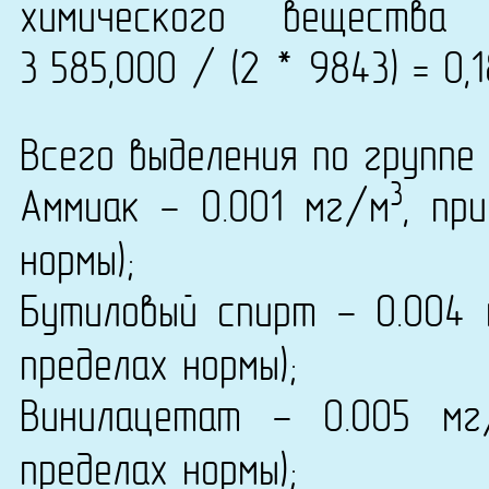
химического вещества
3 585,000 / (2 * 9843) = 0,
Всего выделения по группе 
3
Аммиак - 0.001 мг/м
, пр
нормы);
Бутиловый спирт - 0.004
пределах нормы);
Винилацетат - 0.005 мг
пределах нормы);