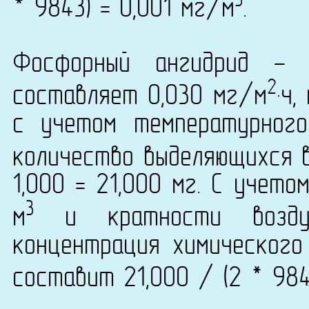
3
* 9843) = 0,001 мг/м
.
Фосфорный ангидрид - 
2
составляет 0,030 мг/м
·ч
с учетом температурног
количество выделяющихся 
1,000 = 21,000 мг. С учет
3
м
и кратности возду
концентрация химического
составит 21,000 / (2 * 984