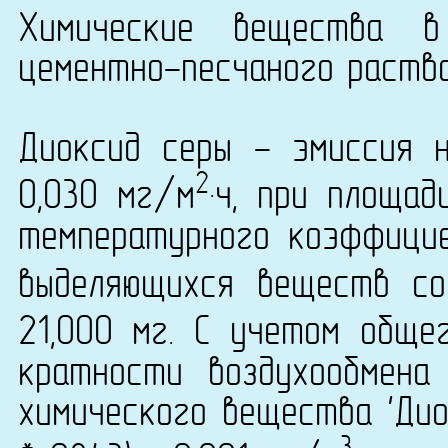
Химические вещества в
цементно-песчаного раство
Диоксид серы - эмиссия 
2
0,030 мг/м
·ч, при площа
температурного коэффици
выделяющихся веществ со
21,000 мг. С учетом обще
кратности воздухообмена
химического вещества 'Дио