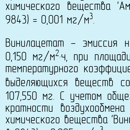
химического вещества 'А
3
9843) = 0,001 мг/м
.
Винилацетат - эмиссия н
2
0,150 мг/м
·ч, при площад
температурного коэффици
выделяющихся веществ со
107,550 мг. С учетом общ
кратности воздухообмена
химического вещества 'Вин