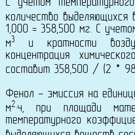
с учетом температурног
количество выделяющихся 
1,000 = 358,500 мг. С уче
3
м
и кратности возду
концентрация химическог
составит 358,500 / (2 * 98
Фенол - эмиссия на единиц
2
м
·ч, при площади мат
температурного коэффици