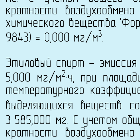
кратности воздухообмена
химического вещества 'Фор
3
9843) = 0,000 мг/м
.
Этиловый спирт - эмиссия
2
5,000 мг/м
·ч, при площа
температурного коэффици
выделяющихся веществ со
3 585,000 мг. С учетом об
кратности воздухообмена