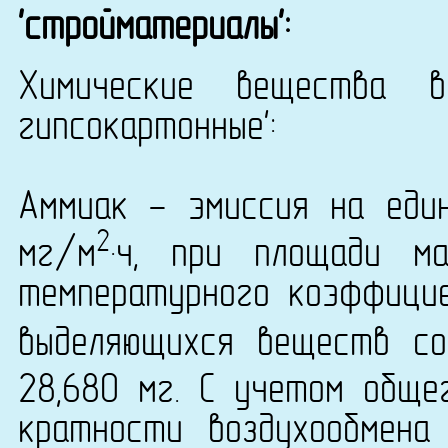
'стройматериалы':
Химические вещества 
гипсокартонные':
Аммиак - эмиссия на еди
2
мг/м
·ч, при площади м
температурного коэффици
выделяющихся веществ со
28,680 мг. С учетом общ
кратности воздухообмена