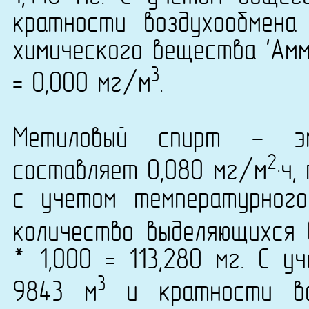
кратности воздухообмена
химического вещества 'Амм
3
= 0,000 мг/м
.
Метиловый спирт - эм
2
составляет 0,080 мг/м
·ч
с учетом температурног
количество выделяющихся 
* 1,000 = 113,280 мг. С 
3
9843 м
и кратности во