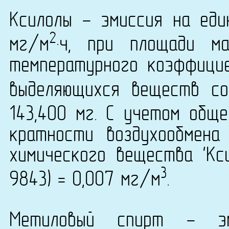
Ксилолы - эмиссия на еди
2
мг/м
·ч, при площади м
температурного коэффици
выделяющихся веществ со
143,400 мг. С учетом общ
кратности воздухообмена
химического вещества 'Кс
3
9843) = 0,007 мг/м
.
Метиловый спирт - эм