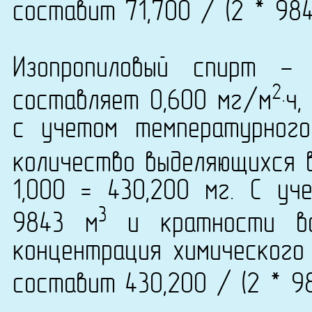
составит 71,700 / (2 * 984
Изопропиловый спирт -
2
составляет 0,600 мг/м
·ч
с учетом температурног
количество выделяющихся 
1,000 = 430,200 мг. С у
3
9843 м
и кратности во
концентрация химического 
составит 430,200 / (2 * 9