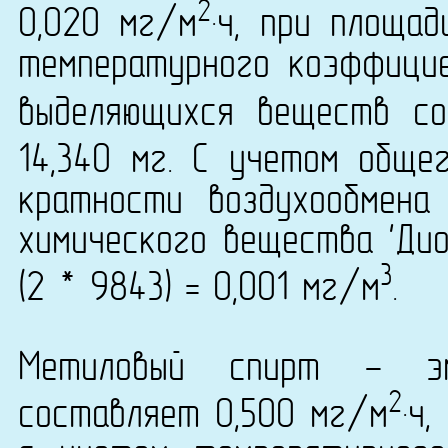
2
0,020 мг/м
·ч, при площа
температурного коэффици
выделяющихся веществ со
14,340 мг. С учетом обще
кратности воздухообмена
химического вещества 'Ди
3
(2 * 9843) = 0,001 мг/м
.
Метиловый спирт - эм
2
составляет 0,500 мг/м
·ч