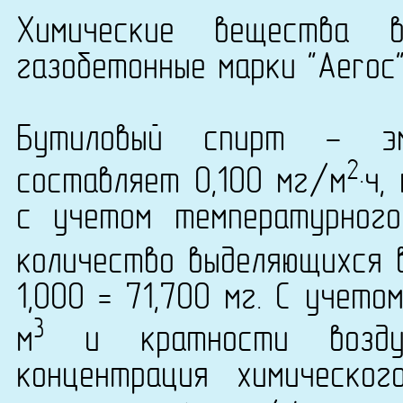
Химические вещества 
газобетонные марки "Aeroc"'
Бутиловый спирт - эм
2
составляет 0,100 мг/м
·ч
с учетом температурног
количество выделяющихся 
1,000 = 71,700 мг. С учет
3
м
и кратности возду
концентрация химическог