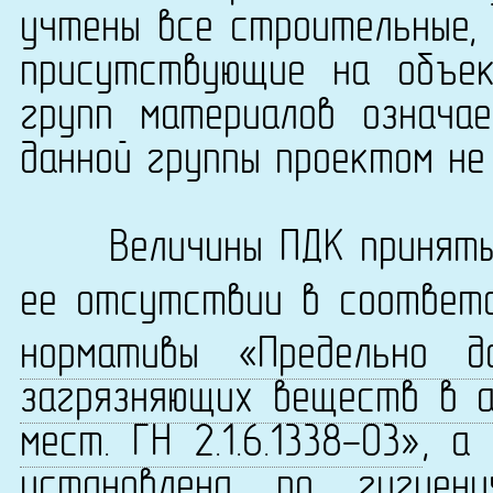
учтены все строительные, 
присутствующие на объек
групп материалов означа
данной группы проектом не
Величины ПДК приняты 
ее отсутствии в соответ
нормативы «Предельно д
загрязняющих веществ в а
мест. ГН 2.1.6.1338-03»
, а
установлена по
гигиен