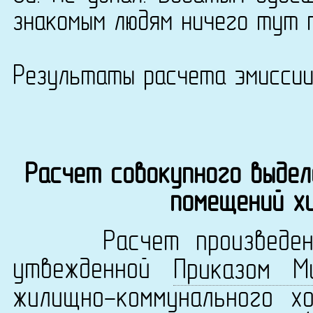
знакомым людям ничего тут 
Результаты расчета эмисси
Расчет совокупного выдел
помещений х
Расчет произведен в 
утвежденной
Приказом М
жилищно-коммунального х