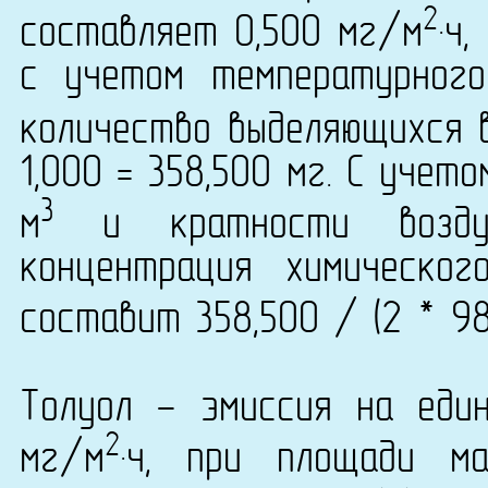
2
составляет 0,500 мг/м
·ч
с учетом температурног
количество выделяющихся 
1,000 = 358,500 мг. С уче
3
м
и кратности возду
концентрация химическог
составит 358,500 / (2 * 98
Толуол - эмиссия на еди
2
мг/м
·ч, при площади м