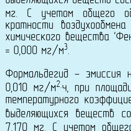
выделяющихся веществ сост
мг. С учетом общего 
кратности воздухообмена
химического вещества 'Фен
3
= 0,000 мг/м
.
Формальдегид - эмиссия 
2
0,010 мг/м
·ч, при площа
температурного коэффици
выделяющихся веществ со
7,170 мг. С учетом обще