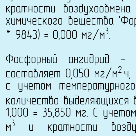
кратности воздухообмена
химического вещества 'Фор
3
* 9843) = 0,000 мг/м
.
Фосфорный ангидрид - 
2
составляет 0,050 мг/м
·ч
с учетом температурног
количество выделяющихся 
1,000 = 35,850 мг. С учет
3
м
и кратности возду