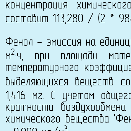
концентрация химическог
составит 113,280 / (2 * 98
Фенол - эмиссия на единиц
2
м
·ч, при площади мат
температурного коэффици
выделяющихся веществ со
1,416 мг. С учетом обще
кратности воздухообмена
химического вещества 'Фен
3