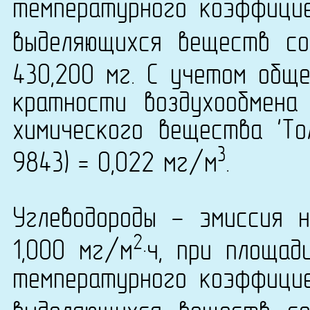
температурного коэффици
выделяющихся веществ со
430,200 мг. С учетом общ
кратности воздухообмена
химического вещества 'То
3
9843) = 0,022 мг/м
.
Углеводороды - эмиссия 
2
1,000 мг/м
·ч, при площа
температурного коэффици