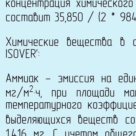
концентрация химического
составит 35,850 / (2 * 984
Химические вещества в с
ISOVER':
Аммиак - эмиссия на еди
2
мг/м
·ч, при площади м
температурного коэффици
выделяющихся веществ со
1,416 мг. С учетом обще