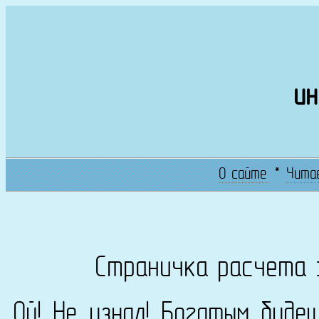
ин
О сайте
*
Чита
Страничка расчета 
Ой! Не узнал! Богатым буде