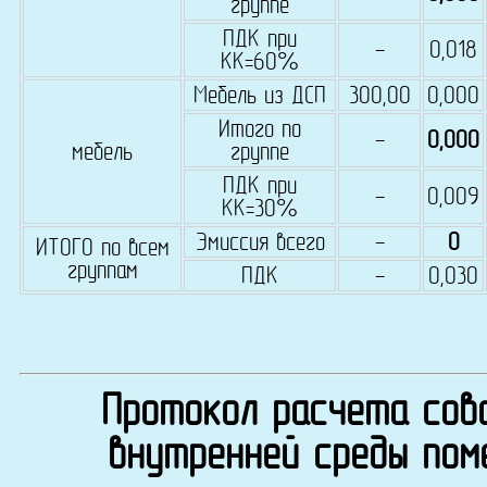
группе
ПДК при
-
0,018
КК=60%
Мебель из ДСП
300,00
0,000
Итого по
-
0,000
мебель
группе
ПДК при
-
0,009
КК=30%
Эмиссия всего
-
0
ИТОГО по всем
группам
ПДК
-
0,030
Протокол расчета сово
внутренней среды пом