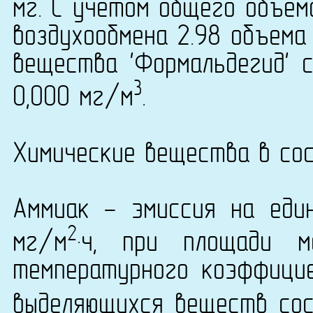
мг. С учетом общего объем
воздухообмена 2.98 объема
вещества 'Формальдегид' с
3
0,000 мг/м
.
Химические вещества в сос
Аммиак - эмиссия на еди
2
мг/м
·ч, при площади 
температурного коэффици
выделяющихся веществ сост