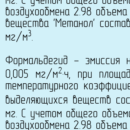
мг. С учетом общего объем
воздухообмена 2.98 объема
вещества 'Метанол' состав
3
мг/м
.
Формальдегид - эмиссия 
2
0,005 мг/м
·ч, при площа
температурного коэффици
выделяющихся веществ сост
мг. С учетом общего объем
воздухообмена 2.98 объема