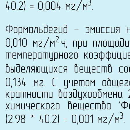
3
40.2) = 0,004 мг/м
.
Формальдегид - эмиссия 
2
0,010 мг/м
·ч, при площад
температурного коэффици
выделяющихся веществ сос
0,134 мг. С учетом обще
кратности воздухообмена 
химического вещества 'Ф
3
(2.98 * 40.2) = 0,001 мг/м
.