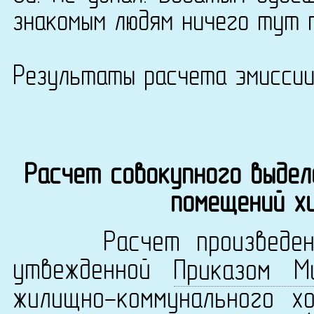
знакомым людям ничего тут 
Результаты расчета эмисси
Расчет совокупного выдел
помещений х
Расчет произведен в 
утвежденной
Приказом М
жилищно-коммунального х