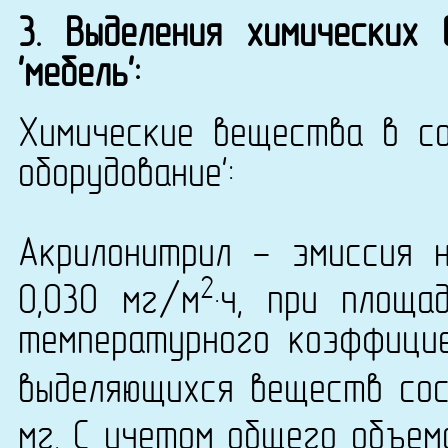
3. Выделения химических
'мебель':
Химические вещества в со
оборудование':
Акрилонитрил - эмиссия 
2
0,030 мг/м
·ч, при площа
температурного коэффици
выделяющихся веществ сост
мг. С учетом общего объем