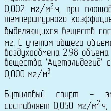
2
0,002 мг/м
·ч, при площа
температурного коэффици
выделяющихся веществ сост
мг. С учетом общего объем
воздухообмена 2.98 объема
вещества 'Ацетальдегид' с
3
0,000 мг/м
.
Бутиловый спирт - эм
2
составляет 0,050 мг/м
·ч