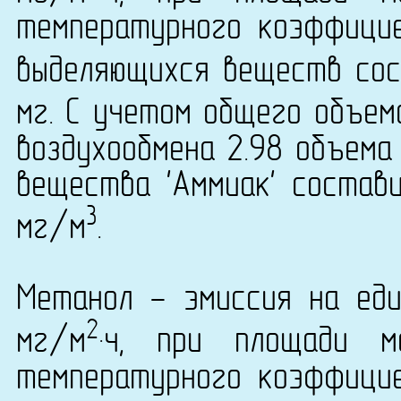
температурного коэффици
выделяющихся веществ сост
мг. С учетом общего объем
воздухообмена 2.98 объема
вещества 'Аммиак' состави
3
мг/м
.
Метанол - эмиссия на еди
2
мг/м
·ч, при площади 
температурного коэффици