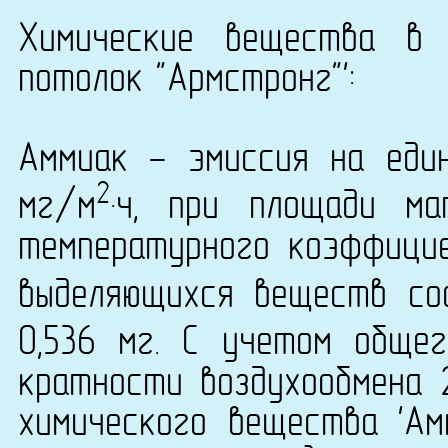
Химические вещества в 
потолок "Армстронг"':
Аммиак - эмиссия на еди
2
мг/м
·ч, при площади ма
температурного коэффици
выделяющихся веществ сос
0,536 мг. С учетом обще
кратности воздухообмена 
химического вещества 'Ам