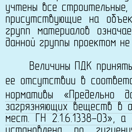
учтены все строительные, 
присутствующие на объек
групп материалов означа
данной группы проектом не
Величины ПДК приняты 
ее отсутствии в соответ
нормативы «Предельно д
загрязняющих веществ в а
мест. ГН 2.1.6.1338-03»
, а
установлена по
гигиен