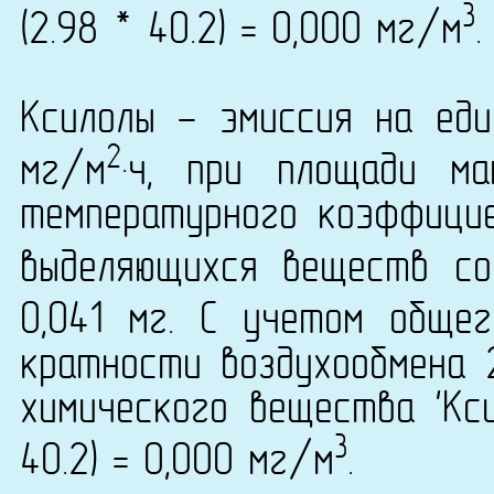
3
(2.98 * 40.2) = 0,000 мг/м
.
Ксилолы - эмиссия на еди
2
мг/м
·ч, при площади м
температурного коэффици
выделяющихся веществ со
0,041 мг. С учетом обще
кратности воздухообмена 
химического вещества 'Кси
3
40.2) = 0,000 мг/м
.