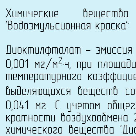
Химические вещест
'Водоэмульсионная краска':
Диоктилфталат - эмиссия 
2
0,001 мг/м
·ч, при площад
температурного коэффици
выделяющихся веществ со
0,041 мг. С учетом обще
кратности воздухообмена 
химического вещества 'Ди