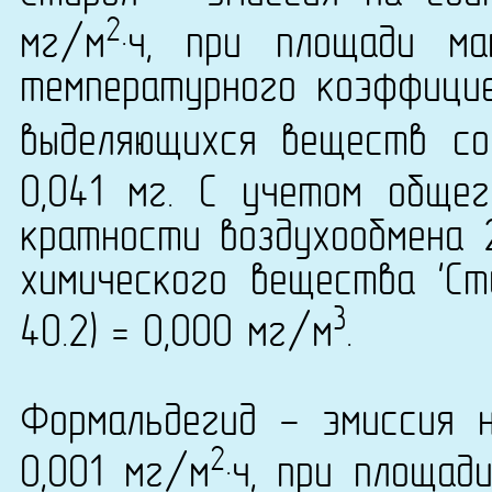
2
мг/м
·ч, при площади м
температурного коэффици
выделяющихся веществ со
0,041 мг. С учетом обще
кратности воздухообмена 
химического вещества 'Ст
3
40.2) = 0,000 мг/м
.
Формальдегид - эмиссия 
2
0,001 мг/м
·ч, при площад