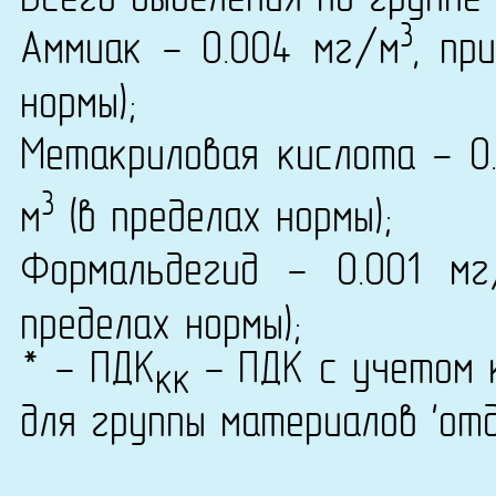
Всего выделения по группе 
3
Аммиак - 0.004 мг/м
, пр
нормы);
Метакриловая кислота - 0
3
м
(в пределах нормы);
Формальдегид - 0.001 мг
пределах нормы);
* - ПДК
- ПДК с учетом к
кк
для группы материалов 'от