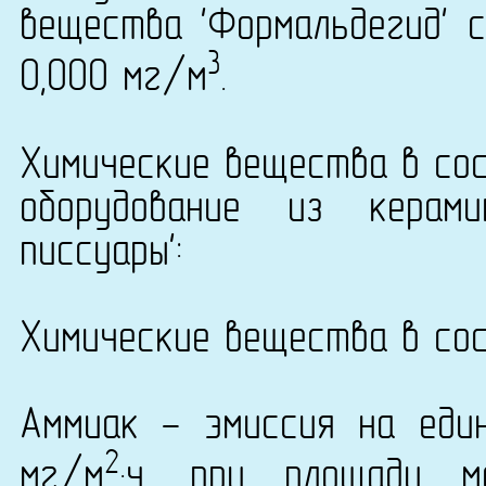
вещества 'Формальдегид' с
3
0,000 мг/м
.
Химические вещества в сос
оборудование из керами
писсуары':
Химические вещества в сос
Аммиак - эмиссия на еди
2
мг/м
·ч, при площади 