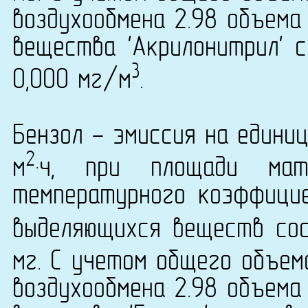
воздухообмена 2.98 объема
вещества 'Акрилонитрил' с
3
0,000 мг/м
.
Бензол - эмиссия на едини
2
м
·ч, при площади ма
температурного коэффици
выделяющихся веществ сост
мг. С учетом общего объем
воздухообмена 2.98 объема