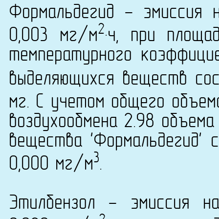
Формальдегид - эмиссия 
2
0,003 мг/м
·ч, при площа
температурного коэффици
выделяющихся веществ сост
мг. С учетом общего объем
воздухообмена 2.98 объема
вещества 'Формальдегид' с
3
0,000 мг/м
.
Этилбензол - эмиссия н