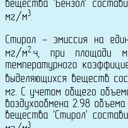
вещества 'Бензол' состави
3
мг/м
.
Стирол - эмиссия на еди
2
мг/м
·ч, при площади 
температурного коэффици
выделяющихся веществ сост
мг. С учетом общего объем
воздухообмена 2.98 объема
вещества 'Стирол' состави
3