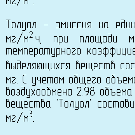
мг/м
.
Толуол - эмиссия на еди
2
мг/м
·ч, при площади 
температурного коэффици
выделяющихся веществ сост
мг. С учетом общего объем
воздухообмена 2.98 объема
вещества 'Толуол' состави
3
мг/м
.