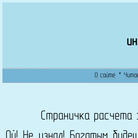
ин
О сайте
*
Чита
Страничка расчета 
Ой! Не узнал! Богатым буде