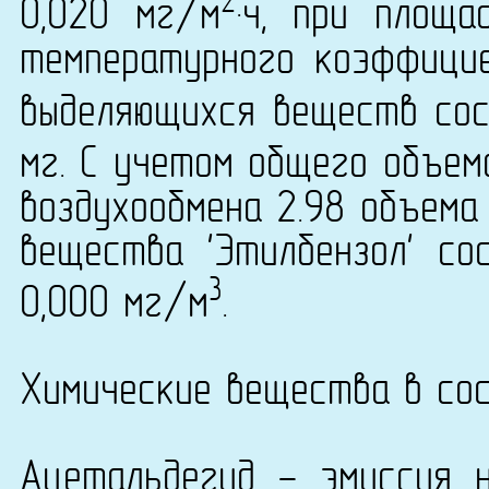
2
0,020 мг/м
·ч, при площа
температурного коэффици
выделяющихся веществ сост
мг. С учетом общего объем
воздухообмена 2.98 объема
вещества 'Этилбензол' со
3
0,000 мг/м
.
Химические вещества в сос
Ацетальдегид - эмиссия 