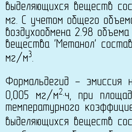
выделяющихся веществ сост
мг. С учетом общего объем
воздухообмена 2.98 объема
вещества 'Метанол' состав
3
мг/м
.
Формальдегид - эмиссия 
2
0,005 мг/м
·ч, при площа
температурного коэффици
выделяющихся веществ сост