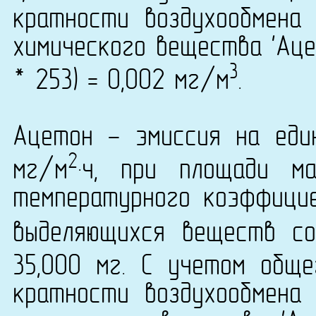
кратности воздухообмена 
химического вещества 'Аце
3
* 253) = 0,002 мг/м
.
Ацетон - эмиссия на еди
2
мг/м
·ч, при площади м
температурного коэффици
выделяющихся веществ со
35,000 мг. С учетом общ
кратности воздухообмена 