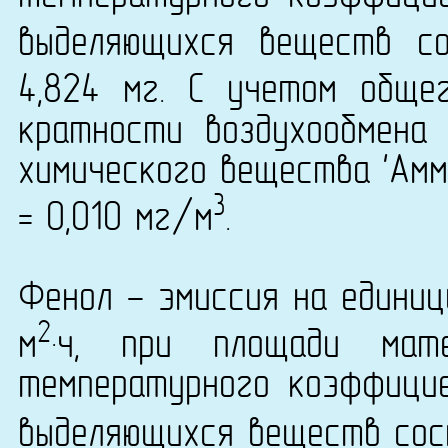
выделяющихся веществ с
4,824 мг. С учетом обще
кратности воздухообмена 
химического вещества 'Амми
3
= 0,010 мг/м
.
Фенол - эмиссия на единиц
2
м
·ч, при площади ма
температурного коэффици
выделяющихся веществ сост