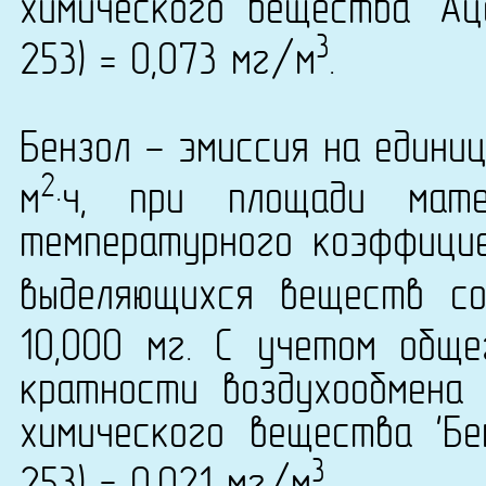
химического вещества 'Ац
3
253) = 0,073 мг/м
.
Бензол - эмиссия на едини
2
м
·ч, при площади мат
температурного коэффици
выделяющихся веществ со
10,000 мг. С учетом общ
кратности воздухообмена 
химического вещества 'Бе
3