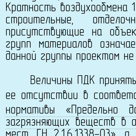
Кратность воздухообмена 1
строительные, отдело
присутствующие на объек
групп материалов означа
данной группы проектом не
Величины ПДК приняты 
ее отсутствии в соответ
нормативы «Предельно д
загрязняющих веществ в а
мест. ГН 2.1.6.1338-03»
, а