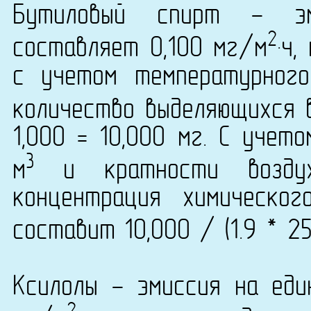
Бутиловый спирт - эм
2
составляет 0,100 мг/м
·ч
с учетом температурног
количество выделяющихся 
1,000 = 10,000 мг. С учет
3
м
и кратности воздух
концентрация химическог
составит 10,000 / (1.9 * 25
Ксилолы - эмиссия на еди