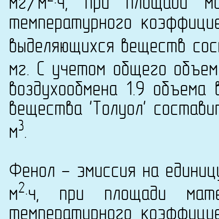
мг/м
·ч, при площади м
температурного коэффици
выделяющихся веществ сост
мг. С учетом общего объем
воздухообмена 1.9 объема 
вещества 'Толуол' составит
3
м
.
Фенол - эмиссия на единиц
2
м
·ч, при площади ма
температурного коэффици