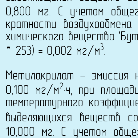
0,800 мг. С учетом обще
кратности воздухообмена 
химического вещества 'Бут
3
* 253) = 0,002 мг/м
.
Метилакрилат - эмиссия 
2
0,100 мг/м
·ч, при площа
температурного коэффици
выделяющихся веществ со
10,000 мг. С учетом общ