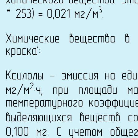
химического вещества 'Эти
3
* 253) = 0,021 мг/м
.
Химические вещества в 
краска':
Ксилолы - эмиссия на еди
2
мг/м
·ч, при площади м
температурного коэффици
выделяющихся веществ со
0,100 мг. С учетом обще