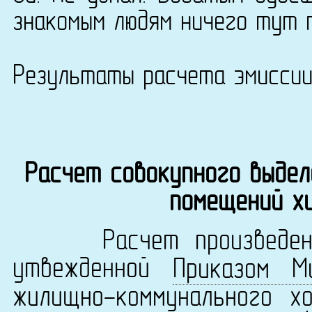
знакомым людям ничего тут 
Результаты расчета эмисси
Расчет совокупного выдел
помещений х
Расчет произведен в 
утвежденной
Приказом М
жилищно-коммунального х