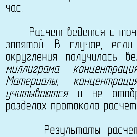
час.
Расчет ведется с точно
запятой. В случае, есл
округления получилась в
миллиграма концентрац
Материалы, концентра
учитываются
и не отобра
разделах протокола расчет
Результаты расчета с