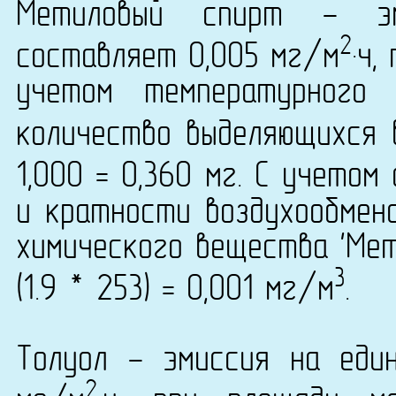
Метиловый спирт - эм
2
составляет 0,005 мг/м
·ч,
учетом температурного
количество выделяющихся 
1,000 = 0,360 мг. С учето
и кратности воздухообмена
химического вещества 'Мет
3
(1.9 * 253) = 0,001 мг/м
.
Толуол - эмиссия на еди
2