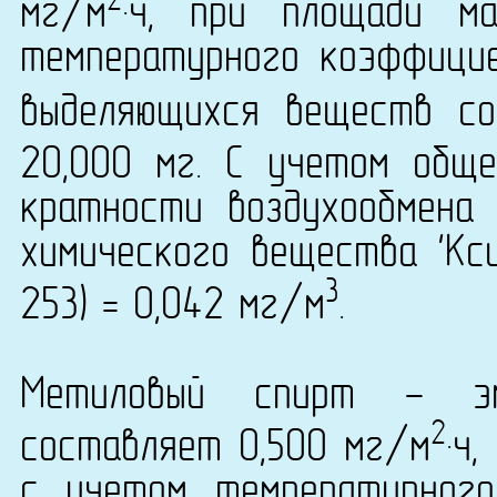
2
мг/м
·ч, при площади м
температурного коэффици
выделяющихся веществ со
20,000 мг. С учетом общ
кратности воздухообмена 
химического вещества 'Кси
3
253) = 0,042 мг/м
.
Метиловый спирт - эм
2
составляет 0,500 мг/м
·ч
с учетом температурног