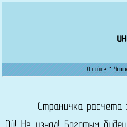
ин
О сайте
*
Чита
Страничка расчета 
Ой! Не узнал! Богатым буде