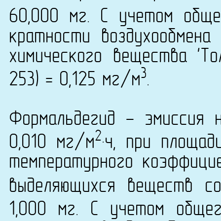
60,000 мг. С учетом общ
кратности воздухообмена 
химического вещества 'То
3
253) = 0,125 мг/м
.
Формальдегид - эмиссия 
2
0,010 мг/м
·ч, при площа
температурного коэффици
выделяющихся веществ со
1,000 мг. С учетом обще