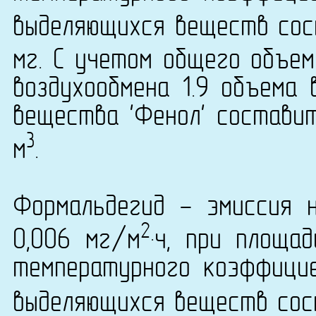
выделяющихся веществ сост
мг. С учетом общего объем
воздухообмена 1.9 объема 
вещества 'Фенол' составит
3
м
.
Формальдегид - эмиссия 
2
0,006 мг/м
·ч, при площа
температурного коэффици
выделяющихся веществ сост