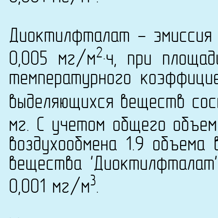
Диоктилфталат - эмиссия 
2
0,005 мг/м
·ч, при площа
температурного коэффици
выделяющихся веществ сост
мг. С учетом общего объем
воздухообмена 1.9 объема 
вещества 'Диоктилфталат' 
3
0,001 мг/м
.