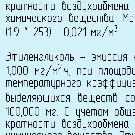
кратности воздухообмена 
химического вещества 'Ме
3
(1.9 * 253) = 0,021 мг/м
.
Этиленгликоль - эмиссия 
2
1,000 мг/м
·ч, при площа
температурного коэффици
выделяющихся веществ со
100,000 мг. С учетом общ
кратности воздухообмена 