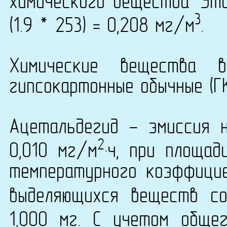
химического вещества 'Эти
3
(1.9 * 253) = 0,208 мг/м
.
Химические вещества 
гипсокартонные обычные (ГК
Ацетальдегид - эмиссия 
2
0,010 мг/м
·ч, при площа
температурного коэффици
выделяющихся веществ со
1,000 мг. С учетом обще