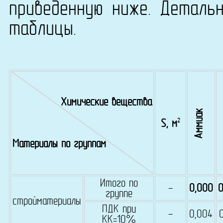
приведенную ниже. Деталь
таблицы.
Химические вещества
Аммиак
2
S, м
Материалы по группам
Итого по
-
0,000
0
группе
стройматериалы
ПДК при
-
0,004
КК=10%