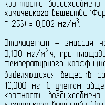
кратности воздухообмена 
химического вещества 'Фор
3
* 253) = 0,002 мг/м
.
Этилацетат - эмиссия н
2
0,100 мг/м
·ч, при площа
температурного коэффици
выделяющихся веществ со
10,000 мг. С учетом общ
кратности воздухообмена 