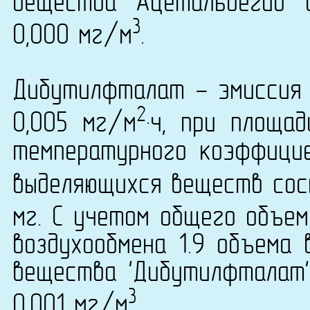
вещества 'Ацетальдегид' 
3
0,000 мг/м
.
Дибутилфталат - эмиссия 
2
0,005 мг/м
·ч, при площа
температурного коэффици
выделяющихся веществ сост
мг. С учетом общего объем
воздухообмена 1.9 объема 
вещества 'Дибутилфталат' 
3
0,001 мг/м
.