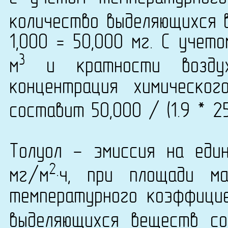
количество выделяющихся 
1,000 = 50,000 мг. С учет
3
м
и кратности воздух
концентрация химическог
составит 50,000 / (1.9 * 2
Толуол - эмиссия на еди
2
мг/м
·ч, при площади м
температурного коэффици
выделяющихся веществ со