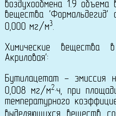
воздухообмена 1.9 объема 
вещества 'Формальдегид' 
3
0,000 мг/м
.
Химические вещества в
Акриловая':
Бутилацетат - эмиссия н
2
0,008 мг/м
·ч, при площа
температурного коэффици
выделяющихся веществ со