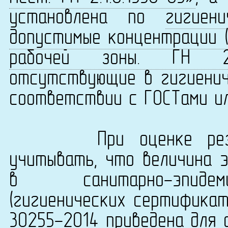
установлена по
гигиен
допустимые концентрации (
рабочей зоны. ГН 2.2.
отсутствующие в гигиенич
соответствии с ГОСТами ил
При оценке результ
учитывать, что величина 
в санитарно-эпидеми
(гигиенических сертификат
30255-2014 приведена для 