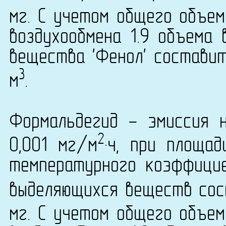
мг. С учетом общего объем
воздухообмена 1.9 объема 
вещества 'Фенол' составит
3
м
.
Формальдегид - эмиссия 
2
0,001 мг/м
·ч, при площа
температурного коэффици
выделяющихся веществ сост
мг. С учетом общего объем