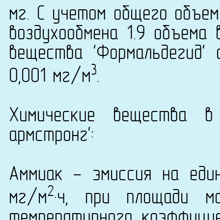
мг. С учетом общего объем
воздухообмена 1.9 объема 
вещества 'Формальдегид' 
3
0,001 мг/м
.
Химические вещества в
армстронг':
Аммиак - эмиссия на еди
2
мг/м
·ч, при площади м
температурного коэффици