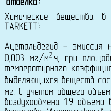
'отделка':
Химические вещества в 
TARKETT':
Ацетальдегид - эмиссия 
2
0,003 мг/м
·ч, при площа
температурного коэффици
выделяющихся веществ сост
мг. С учетом общего объем
воздухообмена 1.9 объема 