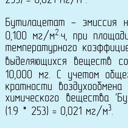
253) = 0,021 мг/м
.
Бутилацетат - эмиссия н
2
0,100 мг/м
·ч, при площа
температурного коэффици
выделяющихся веществ со
10,000 мг. С учетом общ
кратности воздухообмена 
химического вещества 'Б
3
(1.9 * 253) = 0,021 мг/м
.