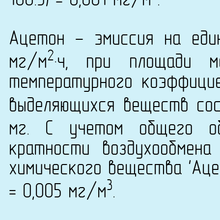
166.5) = 0,001 мг/м
.
Ацетон - эмиссия на еди
2
мг/м
·ч, при площади 
температурного коэффици
выделяющихся веществ сост
мг. С учетом общего о
кратности воздухообмена
химического вещества 'Ацет
3
= 0,005 мг/м
.