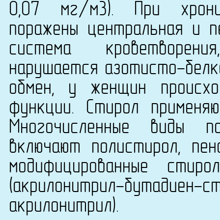
0,07 мг/м3). При хрон
поражены центральная и п
система кроветворени
нарушается азотисто-белко
обмен, у женщин происхо
функции. Стирол применяю
Многочисленные виды п
включают полистирол, пено
модифицированные стиро
(акрилонитрил-бутади
акрилонитрил).