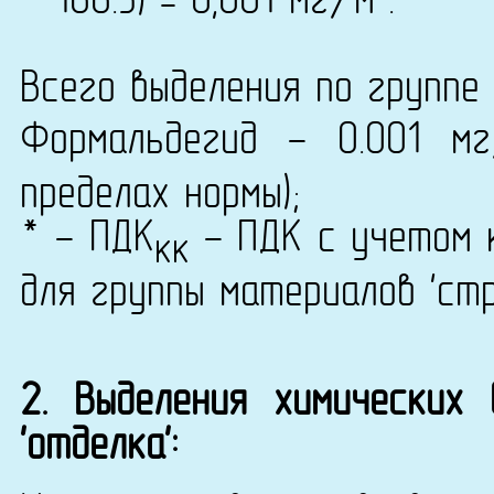
* 166.5) = 0,001 мг/м
.
Всего выделения по группе 
Формальдегид - 0.001 м
пределах нормы);
* - ПДК
- ПДК с учетом к
кк
для группы материалов 'ст
2. Выделения химических
'отделка':