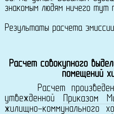
знакомым людям ничего тут 
Результаты расчета эмисси
Расчет совокупного выдел
помещений х
Расчет произведен в 
утвежденной
Приказом М
жилищно-коммунального х