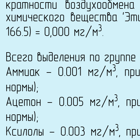
кратности воздухообмена
химического вещества 'Эти
3
166.5) = 0,000 мг/м
.
Всего выделения по группе 
3
Аммиак - 0.001 мг/м
, пр
нормы);
3
Ацетон - 0.005 мг/м
, пр
нормы);
3
Ксилолы - 0.003 мг/м
, пр