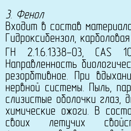
3. Фенол
Входит в состав материала
Гидроксибензол, карболовая
ГН 2.1.6.1338-03, CAS 1
Направленность биологичес
резорбтивное. При вдыхан
нервной системы. Пыль, па
слизистые оболочки глаз, 
химические ожоги. В сост
своих летучих свойст