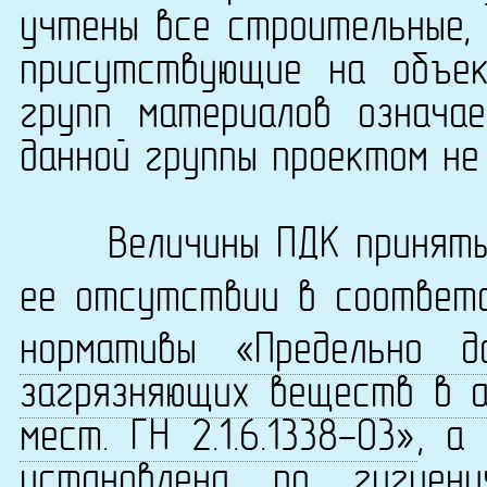
учтены все строительные, 
присутствующие на объек
групп материалов означа
данной группы проектом не
Величины ПДК приняты 
ее отсутствии в соответ
нормативы «Предельно д
загрязняющих веществ в а
мест. ГН 2.1.6.1338-03»
, а
установлена по
гигиен