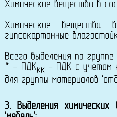
Химические вещества в сос
Химические вещества 
гипсокартонные влагостойки
Всего выделения по группе 
* - ПДК
- ПДК с учетом к
кк
для группы материалов 'от
3. Выделения химических
'мебель':