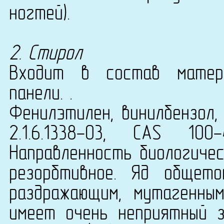
ногтей).
2. Стирол
Входит в состав матери
панели. .
Фенилэтилен, винилбензол,
2.1.6.1338-03, CAS 10
Направленность биологичес
резорбтивное. Яд общето
раздражающим, мутагенны
имеет очень неприятный з