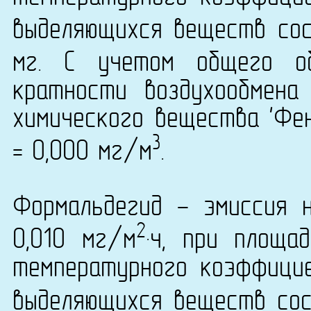
выделяющихся веществ сост
мг. С учетом общего о
кратности воздухообмена
химического вещества 'Фен
3
= 0,000 мг/м
.
Формальдегид - эмиссия 
2
0,010 мг/м
·ч, при площа
температурного коэффици
выделяющихся веществ сост