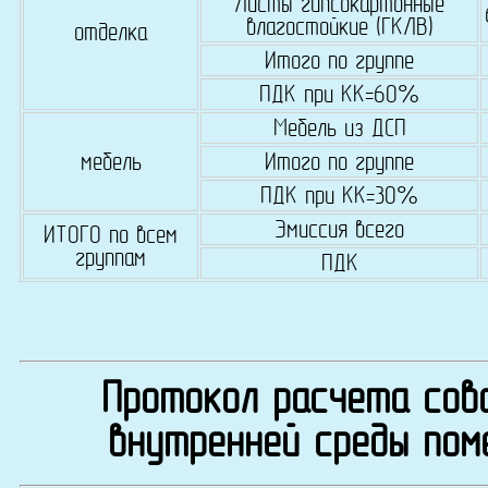
Листы гипсокартонные
влагостойкие (ГКЛВ)
отделка
Итого по группе
ПДК при КК=60%
Мебель из ДСП
мебель
Итого по группе
ПДК при КК=30%
Эмиссия всего
ИТОГО по всем
группам
ПДК
Протокол расчета сово
внутренней среды пом