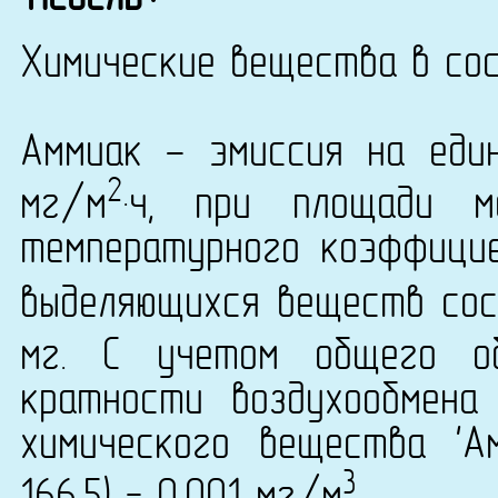
Химические вещества в сос
Аммиак - эмиссия на еди
2
мг/м
·ч, при площади 
температурного коэффици
выделяющихся веществ сост
мг. С учетом общего о
кратности воздухообмена
химического вещества 'А
3