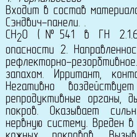
Входит в состав материала
Сэндвич-панели. .
CH
O (№541 в ГН 2.1.6.
2
опасности 2. Направленнос
рефлекторно-резорбтивн
запахом. Ирритант, конта
Негативно воздействуе
репродуктивные органы, д
покров. Оказывает силь
нервную систему. Вреден в
кожных покровов. Вызыв