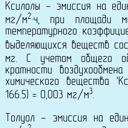
Ксилолы - эмиссия на еди
2
мг/м
·ч, при площади 
температурного коэффици
выделяющихся веществ сост
мг. С учетом общего о
кратности воздухообмена
химического вещества 'К
3
166.5) = 0,003 мг/м
.
Толуол - эмиссия на еди