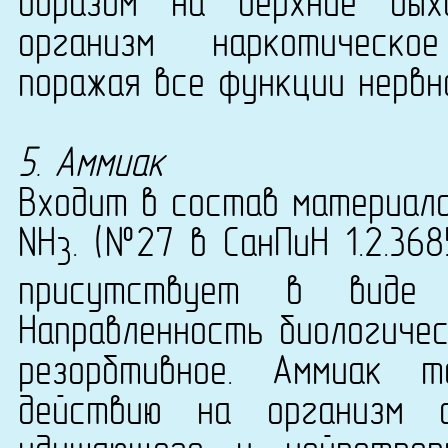
образом на верхние дых
организм наркотическо
поражая все функции нервн
5. Аммиак
Входит в состав материала
NН
. (№27 в СанПиН 1.2.36
3
присутствует в виде 
Направленность биологичес
резорбтивное. Аммиак т
действию на организм 