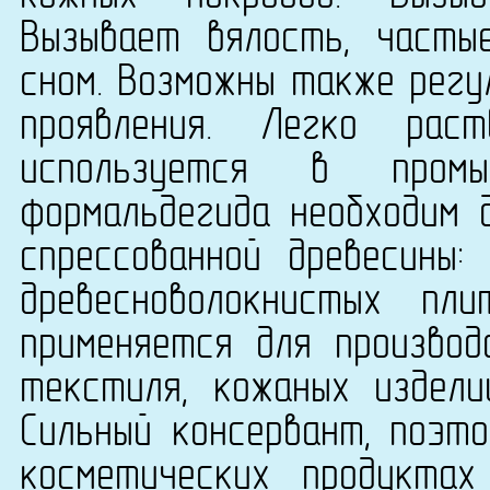
Вызывает вялость, часты
сном. Возможны также регу
проявления. Легко рас
используется в промы
формальдегида необходим 
спрессованной древесины:
древесноволокнистых п
применяется для производ
текстиля, кожаных издели
Сильный консервант, поэт
косметических продукта