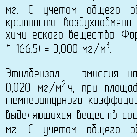
мг. С учетом общего о
кратности воздухообмена
химического вещества 'Фор
3
* 166.5) = 0,000 мг/м
.
Этилбензол - эмиссия н
2
0,020 мг/м
·ч, при площ
температурного коэффици
выделяющихся веществ сост
мг. С учетом общего о