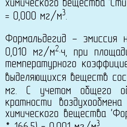
химического вещества 'Стир
3
= 0,000 мг/м
.
Формальдегид - эмиссия 
2
0,010 мг/м
·ч, при площа
температурного коэффици
выделяющихся веществ сост
мг. С учетом общего о
кратности воздухообмена
химического вещества 'Фор
3