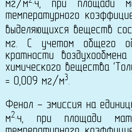
2
мг/м
·ч, при площади 
температурного коэффици
выделяющихся веществ сост
мг. С учетом общего о
кратности воздухообмена
химического вещества 'Толу
3
= 0,009 мг/м
.
Фенол - эмиссия на единиц
2
м
·ч, при площади ма
температурного коэффици