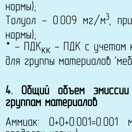
нормы);
3
Толуол - 0.009 мг/м
, пр
нормы);
* - ПДК
- ПДК с учетом к
кк
для группы материалов 'ме
4. Общий объем эмиссии
группам материалов
Аммиак: 0+0+0.001=0.001 