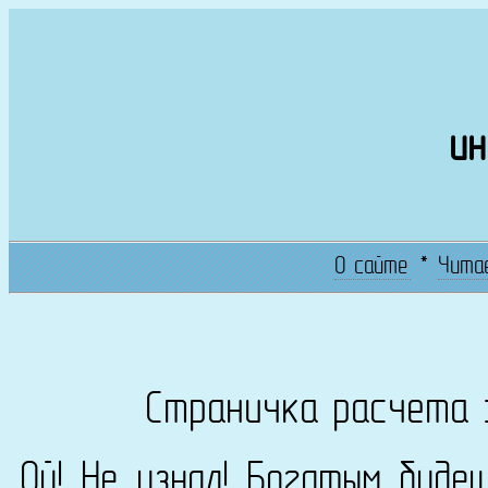
ин
О сайте
*
Чита
Страничка расчета 
Ой! Не узнал! Богатым буде