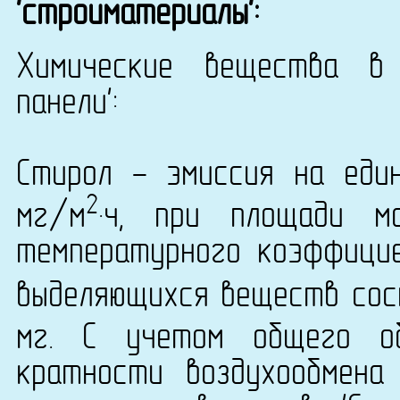
'стройматериалы':
Химические вещества в 
панели':
Стирол - эмиссия на еди
2
мг/м
·ч, при площади м
температурного коэффици
выделяющихся веществ сост
мг. С учетом общего о
кратности воздухообмена