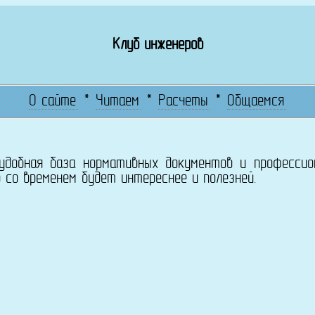
Клуб инженеров
О сайте
*
Читаем
*
Расчеты
*
Общаемся
 удобная база нормативных документов и профессио
 со временем будет интереснее и полезней.