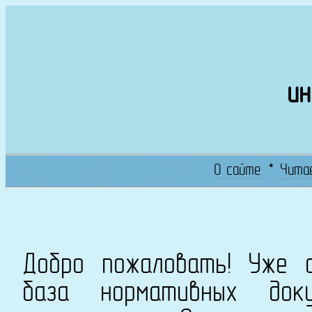
ин
О сайте
*
Чита
Добро пожаловать! Уже с
база нормативных док